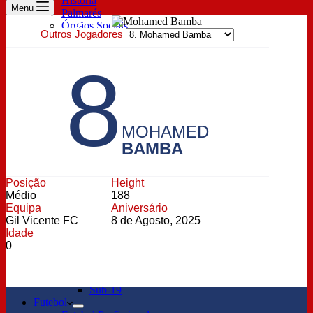
História
Menu
Palmarés
Órgãos Sociais
Outros Jogadores
Prestação de contas
Estatutos
8
Sócios
Descontos Exclusivos
Lugar Anual & Renovação
Inscrição de sócio
Pagamento de quotas
Bilheteira
MOHAMED
Parceiros
BAMBA
Patrocinador Principal
Technical Sponsor
Oficial Sponsor
Posição
Height
ESports
Médio
188
Notícias
Equipa
Aniversário
Profissional
Gil Vicente FC
8 de Agosto, 2025
Feminino
Idade
Notícias Sub-23
0
Formação
Sub-15
Sub-17
Sub-19
Futebol