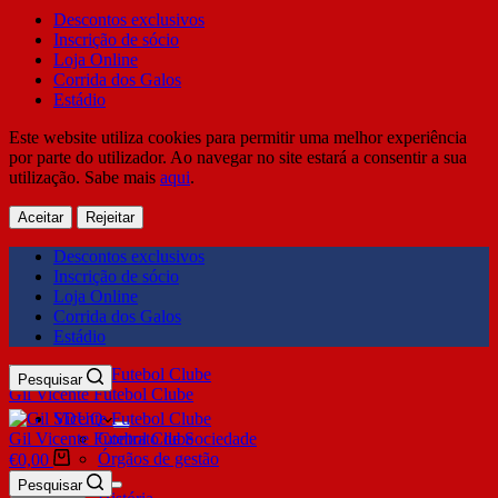
Descontos exclusivos
Inscrição de sócio
Loja Online
Corrida dos Galos
Estádio
Este website utiliza cookies para permitir uma melhor experiência
por parte do utilizador. Ao navegar no site estará a consentir a sua
utilização. Sabe mais
aqui
.
Aceitar
Rejeitar
Descontos exclusivos
Inscrição de sócio
Loja Online
Corrida dos Galos
Estádio
Pesquisar
Gil Vicente Futebol Clube
SDUQ
Gil Vicente Futebol Clube
Contrato de Sociedade
Órgãos de gestão
€
0,00
Clube
Pesquisar