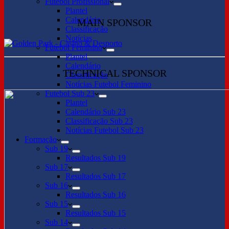
Futebol Profissional
Plantel
Calendário
MAIN SPONSOR
Classificação
Notícias
Futebol Feminino
Plantel
Calendário
TECHNICAL SPONSOR
Classificação
Notícias Futebol Feminino
Futebol Sub 23
Plantel
Calendário Sub 23
Classificação Sub 23
Notícias Futebol Sub 23
Formação
Sub 19
Resultados Sub 19
Sub 17
Resultados Sub 17
Sub 16
Resultados Sub 16
Sub 15
Resultados Sub 15
Sub 14