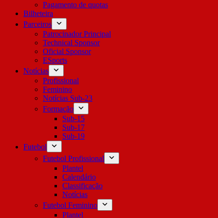
Pagamento de quotas
Bilheteira
Parceiros
Patrocinador Principal
Technical Sponsor
Oficial Sponsor
ESports
Notícias
Profissional
Feminino
Notícias Sub-23
Formação
Sub-15
Sub-17
Sub-19
Futebol
Futebol Profissional
Plantel
Calendário
Classificação
Notícias
Futebol Feminino
Plantel