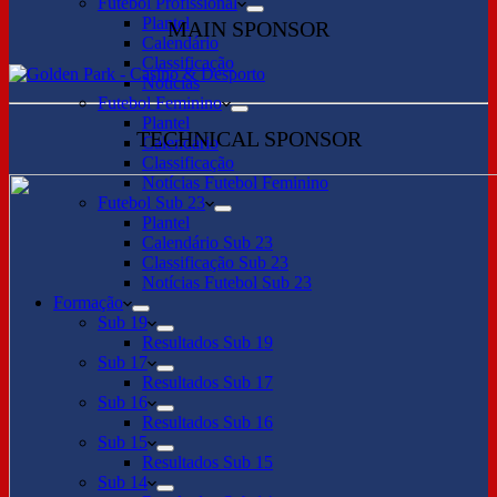
Futebol Profissional
Plantel
MAIN SPONSOR
Calendário
Classificação
Notícias
Futebol Feminino
Plantel
TECHNICAL SPONSOR
Calendário
Classificação
Notícias Futebol Feminino
Futebol Sub 23
Plantel
Calendário Sub 23
Classificação Sub 23
Notícias Futebol Sub 23
Formação
Sub 19
Resultados Sub 19
Sub 17
Resultados Sub 17
Sub 16
Resultados Sub 16
Sub 15
Resultados Sub 15
Sub 14