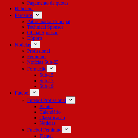
Pagamento de quotas
Bilheteira
Parceiros
Patrocinador Principal
Technical Sponsor
Oficial Sponsor
ESports
Notícias
Profissional
Feminino
Notícias Sub-23
Formação
Sub-15
Sub-17
Sub-19
Futebol
Futebol Profissional
Plantel
Calendário
Classificação
Notícias
Futebol Feminino
Plantel