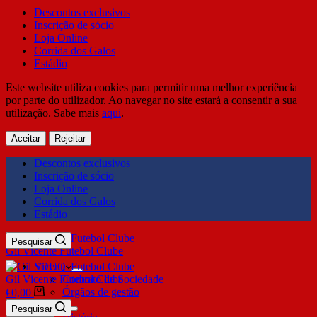
Descontos exclusivos
Inscrição de sócio
Loja Online
Corrida dos Galos
Estádio
Este website utiliza cookies para permitir uma melhor experiência
por parte do utilizador. Ao navegar no site estará a consentir a sua
utilização. Sabe mais
aqui
.
Aceitar
Rejeitar
Descontos exclusivos
Inscrição de sócio
Loja Online
Corrida dos Galos
Estádio
Pesquisar
Gil Vicente Futebol Clube
SDUQ
Gil Vicente Futebol Clube
Contrato de Sociedade
Órgãos de gestão
€
0,00
Clube
Pesquisar