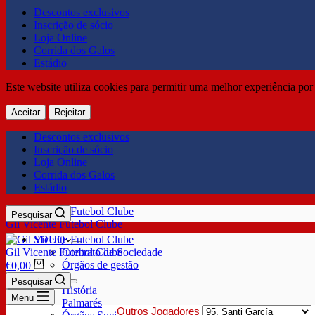
Descontos exclusivos
Inscrição de sócio
Loja Online
Corrida dos Galos
Estádio
Este website utiliza cookies para permitir uma melhor experiência por 
Aceitar
Rejeitar
Descontos exclusivos
Inscrição de sócio
Loja Online
Corrida dos Galos
Estádio
Pesquisar
Gil Vicente Futebol Clube
SDUQ
Gil Vicente Futebol Clube
Contrato de Sociedade
Órgãos de gestão
€
0,00
Clube
Pesquisar
História
Menu
Palmarés
Outros Jogadores