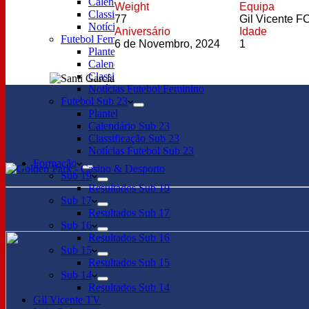
Calendário
Weight
Equipa
Classificação
77
Gil Vicente F
Notícias
Aniversário
Idade
Futebol Feminino
6 de Novembro, 2024
1
Plantel
Calendário
Classificação
Notícias Futebol Feminino
Futebol Sub 23
Plantel
Calendário Sub 23
Classificação Sub 23
Notícias Futebol Sub 23
Formação
Sub 19
Resultados Sub 19
Sub 17
Resultados Sub 17
Sub 16
Resultados Sub 16
Sub 15
Resultados Sub 15
Sub 14
Resultados Sub 14
Gil Vicente TV