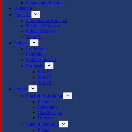
Pagamento de quotas
Bilheteira
Parceiros
Patrocinador Principal
Technical Sponsor
Oficial Sponsor
ESports
Notícias
Profissional
Feminino
Notícias Sub-23
Formação
Sub-15
Sub-17
Sub-19
Futebol
Futebol Profissional
Plantel
Calendário
Classificação
Notícias
Futebol Feminino
Plantel