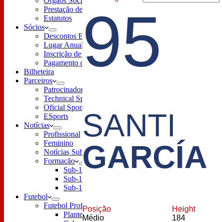
Órgãos Sociais
95
Prestação de contas
Estatutos
Sócios
Descontos Exclusivos
Lugar Anual & Renovação
Inscrição de sócio
Pagamento de quotas
Bilheteira
Parceiros
Patrocinador Principal
Technical Sponsor
Oficial Sponsor
SANTI
ESports
Notícias
Profissional
Feminino
GARCÍA
Notícias Sub-23
Formação
Sub-15
Sub-17
Sub-19
Futebol
Futebol Profissional
Posição
Height
Plantel
Médio
184