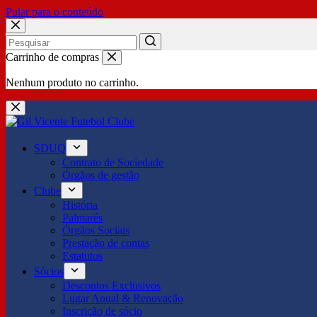
Pular para o conteúdo
No
Carrinho de compras
results
Nenhum produto no carrinho.
SDUQ
Contrato de Sociedade
Órgãos de gestão
Clube
História
Palmarés
Órgãos Sociais
Prestação de contas
Estatutos
Sócios
Descontos Exclusivos
Lugar Anual & Renovação
Inscrição de sócio