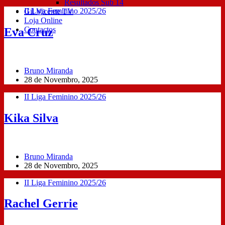
Resultados Sub 14
II Liga Feminino 2025/26
Gil Vicente TV
Loja Online
Contactos
Eva Cruz
Bruno Miranda
28 de Novembro, 2025
II Liga Feminino 2025/26
Kika Silva
Bruno Miranda
28 de Novembro, 2025
II Liga Feminino 2025/26
Rachel Gerrie