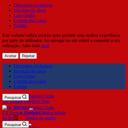
Descontos exclusivos
Inscrição de sócio
Loja Online
Corrida dos Galos
Estádio
Este website utiliza cookies para permitir uma melhor experiência
por parte do utilizador. Ao navegar no site estará a consentir a sua
utilização. Sabe mais
aqui
.
Aceitar
Rejeitar
Descontos exclusivos
Inscrição de sócio
Loja Online
Corrida dos Galos
Estádio
Pesquisar
Gil Vicente Futebol Clube
SDUQ
Gil Vicente Futebol Clube
Contrato de Sociedade
Órgãos de gestão
€
0,00
Clube
Pesquisar