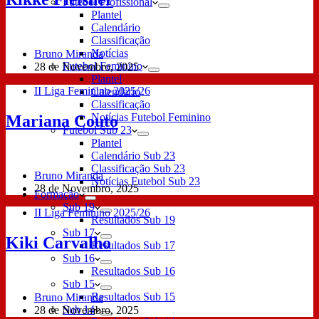
Futebol Profissional
Plantel
Calendário
Classificação
Notícias
Bruno Miranda
Futebol Feminino
28 de Novembro, 2025
Plantel
II Liga Feminino 2025/26
Calendário
Classificação
Notícias Futebol Feminino
Mariana Couto
Futebol Sub 23
Plantel
Calendário Sub 23
Classificação Sub 23
Bruno Miranda
Notícias Futebol Sub 23
28 de Novembro, 2025
Formação
Sub 19
II Liga Feminino 2025/26
Resultados Sub 19
Sub 17
Kiki Carvalho
Resultados Sub 17
Sub 16
Resultados Sub 16
Sub 15
Resultados Sub 15
Bruno Miranda
Sub 14
28 de Novembro, 2025