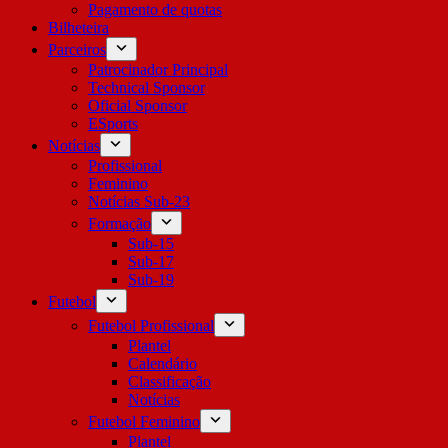
Pagamento de quotas
Bilheteira
Parceiros
Patrocinador Principal
Technical Sponsor
Oficial Sponsor
ESports
Notícias
Profissional
Feminino
Notícias Sub-23
Formação
Sub-15
Sub-17
Sub-19
Futebol
Futebol Profissional
Plantel
Calendário
Classificação
Notícias
Futebol Feminino
Plantel