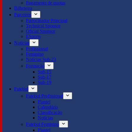
Pagamento de quotas
Bilheteira
Parceiros
Patrocinador Principal
Technical Sponsor
Oficial Sponsor
ESports
Notícias
Profissional
Feminino
Notícias Sub-23
Formação
Sub-15
Sub-17
Sub-19
Futebol
Futebol Profissional
Plantel
Calendário
Classificação
Notícias
Futebol Feminino
Plantel