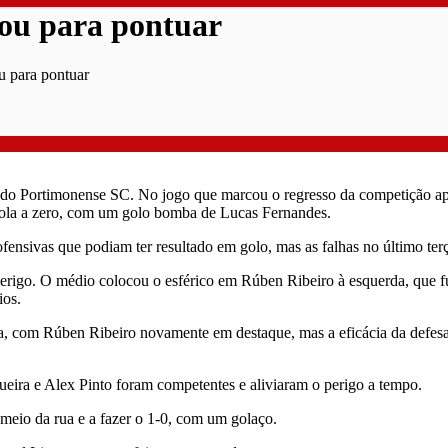
gou para pontuar
u para pontuar
te do Portimonense SC. No jogo que marcou o regresso da competição 
bola a zero, com um golo bomba de Lucas Fernandes.
ofensivas que podiam ter resultado em golo, mas as falhas no último ter
perigo. O médio colocou o esférico em Rúben Ribeiro à esquerda, que f
ios.
, com Rúben Ribeiro novamente em destaque, mas a eficácia da defesa d
eira e Alex Pinto foram competentes e aliviaram o perigo a tempo.
meio da rua e a fazer o 1-0, com um golaço.