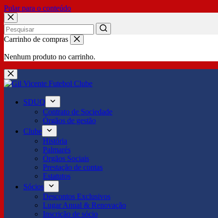
Pular para o conteúdo
No
Carrinho de compras
results
Nenhum produto no carrinho.
SDUQ
Contrato de Sociedade
Órgãos de gestão
Clube
História
Palmarés
Órgãos Sociais
Prestação de contas
Estatutos
Sócios
Descontos Exclusivos
Lugar Anual & Renovação
Inscrição de sócio