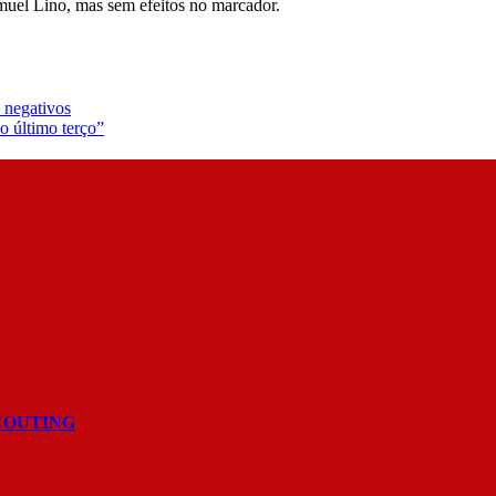
uel Lino, mas sem efeitos no marcador.
s negativos
o último terço”
COUTING