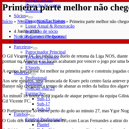
Órgãos Sociais
Primeira parte melhor não che
Prestação de contas
Estatutos
Sócios
Descontos Exclusivos
Início
»
Notícias
»
Notícias Gerais
»
Primeira parte melhor não chego
Lugar Anual & Renovação
4 Junho 2020
Inscrição de sócio
Notícias Gerais
/
Profissional
Pagamento de quotas
Bilheteira
Parceiros
Patrocinador Principal
O Gil Vicente FC foi infeliz no duelo de retoma da Liga NOS, dian
Technical Sponsor
pontuar no Algarve e os locais acabaram por vencer o jogo por uma 
Oficial Sponsor
ESports
A equipa barcelense foi melhor na primeira parte e construiu jogadas 
Notícias
Profissional
Aos sete minutos, uma arrancada de Kraev pelo centro fazia antever 
Feminino
Baraye não chegaram a tempo de abanar as redes da baliza dos algarv
Notícias Sub-23
Formação
Ao minuto 18 houve nova jogada de ataque perigoso da equipa Gilista
Sub-15
Gil Vicente FC.
Sub-17
Sub-19
O Portimonense só esteve perto do golo ao minuto 27, mas Ygor Nogu
Futebol
Futebol Profissional
O Golo dos locais apareceu aos 49′, com Lucas Fernandes a atirar do 
Plantel