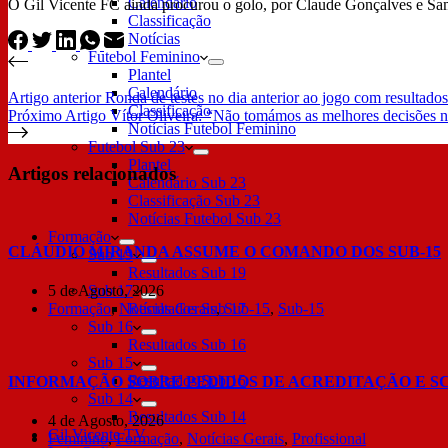
Calendário
O Gil Vicente FC ainda procurou o golo, por Claude Gonçalves e Sam
Classificação
Notícias
Futebol Feminino
Plantel
Calendário
Artigo
anterior
Ronda de testes no dia anterior ao jogo com resultado
Classificação
Próximo
Artigo
Vítor Oliveira: “Não tomámos as melhores decisões n
Notícias Futebol Feminino
Futebol Sub 23
Plantel
Artigos relacionados
Calendário Sub 23
Classificação Sub 23
Notícias Futebol Sub 23
Formação
CLÁUDIO MIRANDA ASSUME O COMANDO DOS SUB-15
Sub 19
Resultados Sub 19
5 de Agosto, 2026
Sub 17
Formação
,
Notícias Gerais
,
Sub-15
,
Sub-15
Resultados Sub 17
Sub 16
Resultados Sub 16
Sub 15
Resultados Sub 15
INFORMAÇÃO SOBRE PEDIDOS DE ACREDITAÇÃO E S
Sub 14
Resultados Sub 14
4 de Agosto, 2026
Gil Vicente TV
Feminino
,
Formação
,
Notícias Gerais
,
Profissional