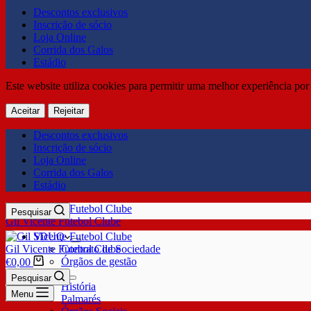
Descontos exclusivos
Inscrição de sócio
Loja Online
Corrida dos Galos
Estádio
Este website utiliza cookies para permitir uma melhor experiência por 
Aceitar
Rejeitar
Descontos exclusivos
Inscrição de sócio
Loja Online
Corrida dos Galos
Estádio
Pesquisar
Gil Vicente Futebol Clube
SDUQ
Gil Vicente Futebol Clube
Contrato de Sociedade
Órgãos de gestão
€
0,00
Clube
Pesquisar
História
Menu
Palmarés