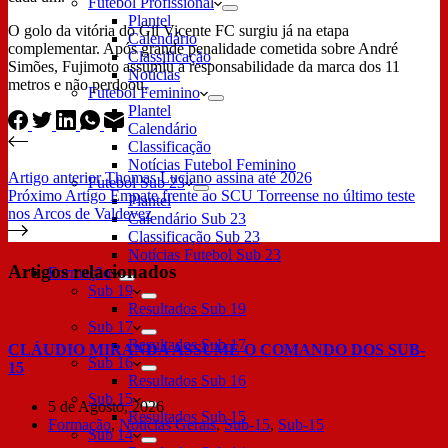
Futebol Profissional
Plantel
O golo da vitória do Gil Vicente FC surgiu já na etapa
Calendário
complementar. Após grande penalidade cometida sobre André
Classificação
Simões, Fujimoto assumiu a responsabilidade da marca dos 11
Notícias
metros e não perdoou.
Futebol Feminino
Plantel
Calendário
Classificação
Notícias Futebol Feminino
Artigo
anterior
Thomas Luciano assina até 2026
Futebol Sub 23
Próximo
Artigo
Empate frente ao SCU Torreense no último teste
Plantel
nos Arcos de Valdevez
Calendário Sub 23
Classificação Sub 23
Notícias Futebol Sub 23
Artigos relacionados
Formação
Sub 19
Resultados Sub 19
Sub 17
Resultados Sub 17
CLÁUDIO MIRANDA ASSUME O COMANDO DOS SUB-
Sub 16
15
Resultados Sub 16
Sub 15
5 de Agosto, 2026
Resultados Sub 15
Formação
,
Notícias Gerais
,
Sub-15
,
Sub-15
Sub 14