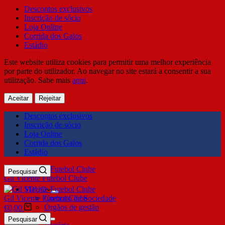
Descontos exclusivos
Inscrição de sócio
Loja Online
Corrida dos Galos
Estádio
Este website utiliza cookies para permitir uma melhor experiência
por parte do utilizador. Ao navegar no site estará a consentir a sua
utilização. Sabe mais
aqui
.
Aceitar
Rejeitar
Descontos exclusivos
Inscrição de sócio
Loja Online
Corrida dos Galos
Estádio
Pesquisar
Gil Vicente Futebol Clube
SDUQ
Gil Vicente Futebol Clube
Contrato de Sociedade
Órgãos de gestão
€
0,00
Clube
Pesquisar