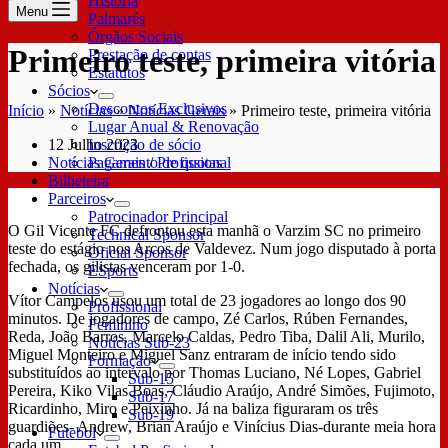
História
Menu
Palmarés
Órgãos Sociais
Primeiro teste, primeira vitória
Prestação de contas
Estatutos
Sócios
Descontos Exclusivos
Início
»
Notícias
»
Notícias Gerais
»
Primeiro teste, primeira vitória
Lugar Anual & Renovação
12 Julho 2023
Inscrição de sócio
Notícias Gerais
/
Profissional
Pagamento de quotas
Bilheteira
Parceiros
Patrocinador Principal
O Gil Vicente FC defrontou esta manhã o Varzim SC no primeiro
Technical Sponsor
teste do estágio nos Arcos de Valdevez. Num jogo disputado à porta
Oficial Sponsor
fechada, os gilistas venceram por 1-0.
ESports
Notícias
Vítor Campelos usou um total de 23 jogadores ao longo dos 90
Profissional
minutos. De jogadores de campo, Zé Carlos, Rúben Fernandes,
Feminino
Reda, João Barros, Marcelo Caldas, Pedro Tiba, Dalil Ali, Murilo,
Notícias Sub-23
Miguel Monteiro e Miguel Sanz entraram de início tendo sido
Formação
substituídos ao intervalo por Thomas Luciano, Né Lopes, Gabriel
Sub-15
Pereira, Kiko Vilas Boas, Cláudio Araújo, André Simões, Fujimoto,
Sub-17
Ricardinho, Miro e Peixinho. Já na baliza figuraram os três
Sub-19
guardiões- Andrew, Brian Araújo e Vinícius Dias-durante meia hora
Futebol
cada um.