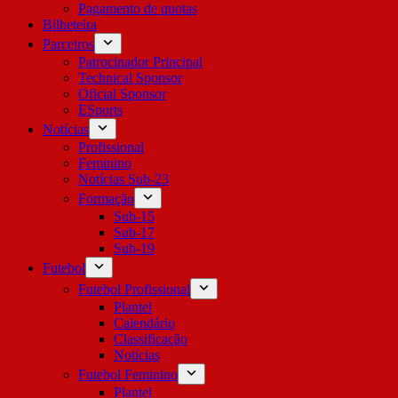
Pagamento de quotas
Bilheteira
Parceiros
Patrocinador Principal
Technical Sponsor
Oficial Sponsor
ESports
Notícias
Profissional
Feminino
Notícias Sub-23
Formação
Sub-15
Sub-17
Sub-19
Futebol
Futebol Profissional
Plantel
Calendário
Classificação
Notícias
Futebol Feminino
Plantel