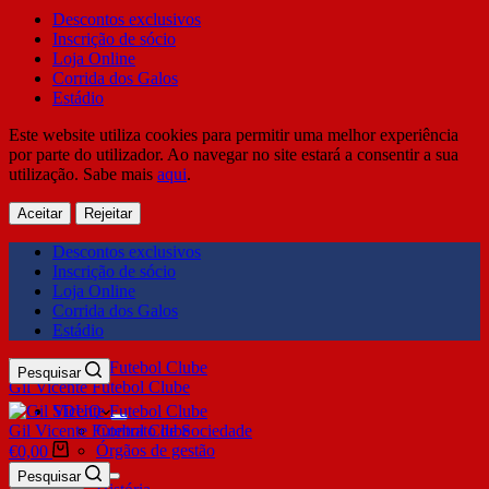
Descontos exclusivos
Inscrição de sócio
Loja Online
Corrida dos Galos
Estádio
Este website utiliza cookies para permitir uma melhor experiência
por parte do utilizador. Ao navegar no site estará a consentir a sua
utilização. Sabe mais
aqui
.
Aceitar
Rejeitar
Descontos exclusivos
Inscrição de sócio
Loja Online
Corrida dos Galos
Estádio
Pesquisar
Gil Vicente Futebol Clube
SDUQ
Gil Vicente Futebol Clube
Contrato de Sociedade
Órgãos de gestão
€
0,00
Clube
Pesquisar