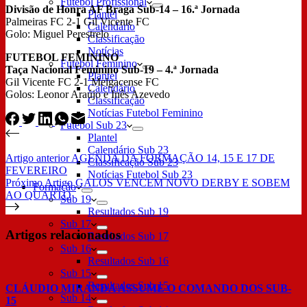
Futebol Profissional
Divisão de Honra AF Braga Sub-14 – 16.ª Jornada
Plantel
Palmeiras FC 2-1 Gil Vicente FC
Calendário
Golo: Miguel Perestrelo
Classificação
Notícias
FUTEBOL FEMININO
Futebol Feminino
Taça Nacional Feminino Sub-19 – 4.ª Jornada
Plantel
Gil Vicente FC 2-1 Melgacense FC
Calendário
Golos: Leonor Araújo e Inês Azevedo
Classificação
Notícias Futebol Feminino
Futebol Sub 23
Plantel
Calendário Sub 23
Artigo
anterior
AGENDA DA FORMAÇÃO 14, 15 E 17 DE
Classificação Sub 23
FEVEREIRO
Notícias Futebol Sub 23
Próximo
Artigo
GALOS VENCEM NOVO DERBY E SOBEM
Formação
AO QUARTO
Sub 19
Resultados Sub 19
Sub 17
Artigos relacionados
Resultados Sub 17
Sub 16
Resultados Sub 16
Sub 15
Resultados Sub 15
CLÁUDIO MIRANDA ASSUME O COMANDO DOS SUB-
Sub 14
15