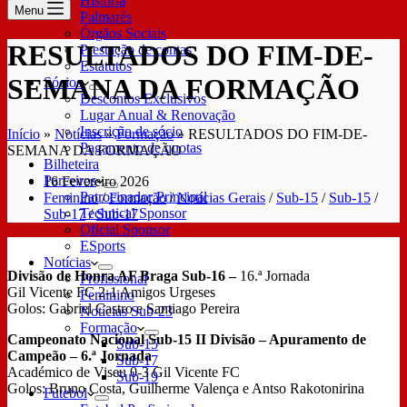
História
Menu
Palmarés
Órgãos Sociais
RESULTADOS DO FIM-DE-
Prestação de contas
Estatutos
SEMANA DA FORMAÇÃO
Sócios
Descontos Exclusivos
Lugar Anual & Renovação
Inscrição de sócio
Início
»
Notícias
»
Formação
»
RESULTADOS DO FIM-DE-
Pagamento de quotas
SEMANA DA FORMAÇÃO
Bilheteira
Parceiros
16 Fevereiro 2026
Patrocinador Principal
Feminino
/
Formação
/
Notícias Gerais
/
Sub-15
/
Sub-15
/
Technical Sponsor
Sub-17
/
Sub-17
Oficial Sponsor
ESports
Notícias
Divisão de Honra AF Braga Sub-16 –
16.ª Jornada
Profissional
Gil Vicente FC 2-1 Amigos Urgeses
Feminino
Golos: Gabriel Castro e Santiago Pereira
Notícias Sub-23
Formação
Campeonato Nacional Sub-15 II Divisão – Apuramento de
Sub-15
Campeão – 6.ª Jornada
Sub-17
Académico de Viseu 0-3 Gil Vicente FC
Sub-19
Golos: Bruno Costa, Guilherme Valença e Antso Rakotonirina
Futebol