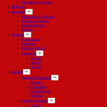
Pagamento de quotas
Bilheteira
Parceiros
Patrocinador Principal
Technical Sponsor
Oficial Sponsor
ESports
Notícias
Profissional
Feminino
Notícias Sub-23
Formação
Sub-15
Sub-17
Sub-19
Futebol
Futebol Profissional
Plantel
Calendário
Classificação
Notícias
Futebol Feminino
Plantel