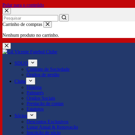
Pular para o conteúdo
No
Carrinho de compras
results
Nenhum produto no carrinho.
SDUQ
Contrato de Sociedade
Órgãos de gestão
Clube
História
Palmarés
Órgãos Sociais
Prestação de contas
Estatutos
Sócios
Descontos Exclusivos
Lugar Anual & Renovação
Inscrição de sócio