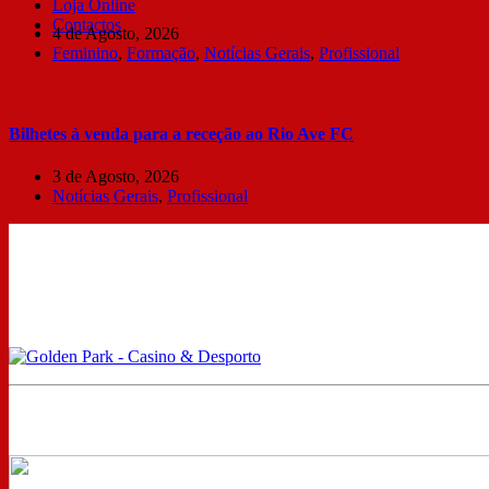
Loja Online
Contactos
4 de Agosto, 2026
Feminino
,
Formação
,
Notícias Gerais
,
Profissional
Bilhetes à venda para a receção ao Rio Ave FC
3 de Agosto, 2026
Notícias Gerais
,
Profissional