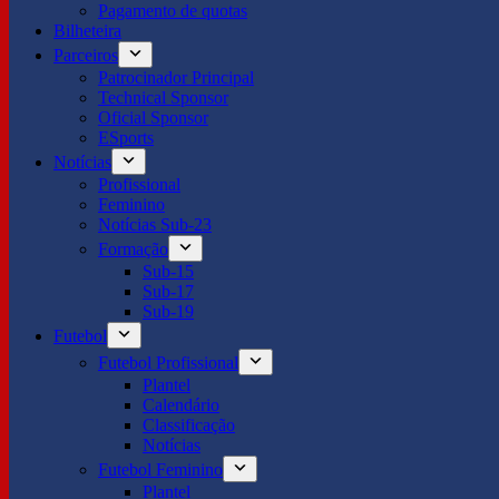
Pagamento de quotas
Bilheteira
Parceiros
Patrocinador Principal
Technical Sponsor
Oficial Sponsor
ESports
Notícias
Profissional
Feminino
Notícias Sub-23
Formação
Sub-15
Sub-17
Sub-19
Futebol
Futebol Profissional
Plantel
Calendário
Classificação
Notícias
Futebol Feminino
Plantel