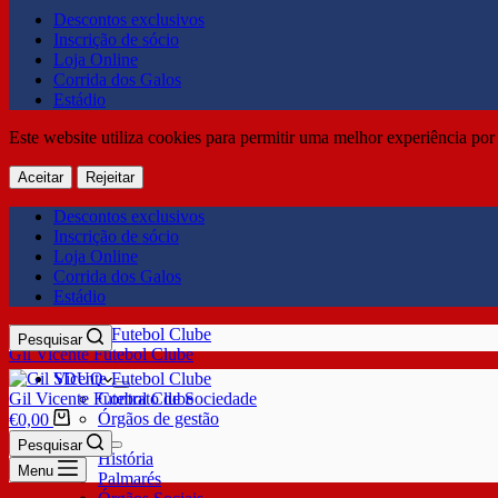
Descontos exclusivos
Inscrição de sócio
Loja Online
Corrida dos Galos
Estádio
Este website utiliza cookies para permitir uma melhor experiência por 
Aceitar
Rejeitar
Descontos exclusivos
Inscrição de sócio
Loja Online
Corrida dos Galos
Estádio
Pesquisar
Gil Vicente Futebol Clube
SDUQ
Gil Vicente Futebol Clube
Contrato de Sociedade
Órgãos de gestão
€
0,00
Clube
Pesquisar
História
Menu
Palmarés