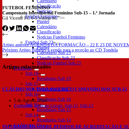
Calendário
Classificação
FUTEBOL FEMININO
Notícias
Campeonato Interdistrital Feminino Sub-15 – 1.ª Jornada
Futebol Feminino
Gil Vicente FC 0-5 Vitória SC
Plantel
Calendário
Classificação
Notícias Futebol Feminino
Futebol Sub 23
Artigo
anterior
AGENDA DA FORMAÇÃO – 22 E 23 DE NOV
Plantel
Próximo
Artigo
Bilhetes à venda para a receção ao CD Tondela
Calendário Sub 23
Classificação Sub 23
Notícias Futebol Sub 23
Artigos relacionados
Formação
Sub 19
Resultados Sub 19
Sub 17
Resultados Sub 17
CLÁUDIO MIRANDA ASSUME O COMANDO DOS SUB-15
Sub 16
Resultados Sub 16
5 de Agosto, 2026
Sub 15
Formação
,
Notícias Gerais
,
Sub-15
,
Sub-15
Resultados Sub 15
Sub 14
Resultados Sub 14
Gil Vicente TV
INFORMAÇÃO SOBRE PEDIDOS DE ACREDITAÇÃO E S