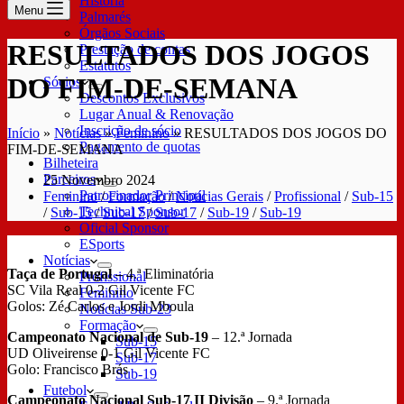
História
Menu
Palmarés
Órgãos Sociais
RESULTADOS DOS JOGOS
Prestação de contas
Estatutos
DO FIM-DE-SEMANA
Sócios
Descontos Exclusivos
Lugar Anual & Renovação
Inscrição de sócio
Início
»
Notícias
»
Feminino
»
RESULTADOS DOS JOGOS DO
Pagamento de quotas
FIM-DE-SEMANA
Bilheteira
Parceiros
25 Novembro 2024
Patrocinador Principal
Feminino
/
Formação
/
Notícias Gerais
/
Profissional
/
Sub-15
Technical Sponsor
/
Sub-15
/
Sub-17
/
Sub-17
/
Sub-19
/
Sub-19
Oficial Sponsor
ESports
Notícias
Taça de Portugal –
4.ª Eliminatória
Profissional
SC Vila Real 0-2 Gil Vicente FC
Feminino
Golos: Zé Carlos e Jordi Mboula
Notícias Sub-23
Formação
Campeonato Nacional de Sub-19
– 12.ª Jornada
Sub-15
UD Oliveirense 0-1 Gil Vicente FC
Sub-17
Golo: Francisco Brás
Sub-19
Futebol
Campeonato Nacional Sub-17 II Divisão
– 9.ª Jornada