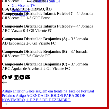
Gil Vicente FC 2-4 Vila Fria 1980
Resultados Sub 14
Gil Vicente TV
ESCOLAS DE FORMAÇÃO
Loja Online
Campeonato Distrital de Infantis Futebol 7
– 4.ª Jornada
Contactos
Gil Vicente FC 1-5 GFC Pousa
Campeonato Distrital de Infantis Futebol 9
– 4.ª Jornada
ARC Várzea 0-4 Gil Vicente FC
Campeonato Distrital de Benjamins (A)
– 3.ª Jornada
AD Esposende 2-6 Gil Vicente FC
Campeonato Distrital de Benjamins (B)
– 3.ª Jornada
Gil Vicente FC 3-6 Cávado FC
Campeonato Distrital de Benjamins (C)
– 3.ª Jornada
ARC Águias de Alvelos 2-2 Gil Vicente FC
Artigo
anterior
Galos seguem em frente na Taça de Portugal
Próximo
Artigo
AGENDA DE JOGOS PARA 30 DE
NOVEMBRO, 1 E 2 E 3 DE DEZEMBRO