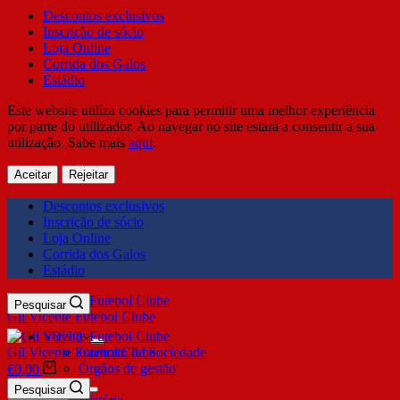
Descontos exclusivos
Inscrição de sócio
Loja Online
Corrida dos Galos
Estádio
Este website utiliza cookies para permitir uma melhor experiência
por parte do utilizador. Ao navegar no site estará a consentir a sua
utilização. Sabe mais
aqui
.
Aceitar
Rejeitar
Descontos exclusivos
Inscrição de sócio
Loja Online
Corrida dos Galos
Estádio
Pesquisar
Gil Vicente Futebol Clube
SDUQ
Gil Vicente Futebol Clube
Contrato de Sociedade
Órgãos de gestão
€
0,00
Clube
Pesquisar