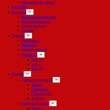
Pagamento de quotas
Bilheteira
Parceiros
Patrocinador Principal
Technical Sponsor
Oficial Sponsor
ESports
Notícias
Profissional
Feminino
Notícias Sub-23
Formação
Sub-15
Sub-17
Sub-19
Futebol
Futebol Profissional
Plantel
Calendário
Classificação
Notícias
Futebol Feminino
Plantel