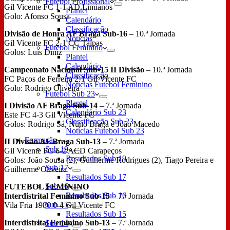
Futebol Profissional
Gil Vicente FC 1-1 AD Limianos
Plantel
Golo: Afonso Sousa
Calendário
Classificação
Divisão de Honra AF Braga Sub-16
– 10.ª Jornada
Notícias
Gil Vicente FC 2-1 CC Taipas
Futebol Feminino
Golos: Luís Diniz
Plantel
Calendário
Campeonato Nacional Sub-15 II Divisão
– 10.ª Jornada
Classificação
FC Paços de Ferreira 2-1 Gil Vicente FC
Notícias Futebol Feminino
Golo: Rodrigo Oliveira
Futebol Sub 23
Plantel
I Divisão AF Braga Sub-14
– 7.ª Jornada
Calendário Sub 23
Este FC 4-3 Gil Vicente FC
Classificação Sub 23
Golos: Rodrigo Sá, Nuno Braga e João Macedo
Notícias Futebol Sub 23
Formação
II Divisão AF Braga Sub-13
– 7.ª Jornada
Sub 19
Gil Vicente FC 6-2 ACD Carapeços
Resultados Sub 19
Golos: João Sousa (2), Guilherme Rodrigues (2), Tiago Pereira e
Sub 17
Guilherme Oliveira
Resultados Sub 17
Sub 16
FUTEBOL FEMININO
Resultados Sub 16
Interdistrital Feminino Sub-15
– 7.ª Jornada
Sub 15
Vila Fria 1980 0-4 Gil Vicente FC
Resultados Sub 15
Interdistrital Feminino Sub-13
– 7.ª Jornada
Sub 14