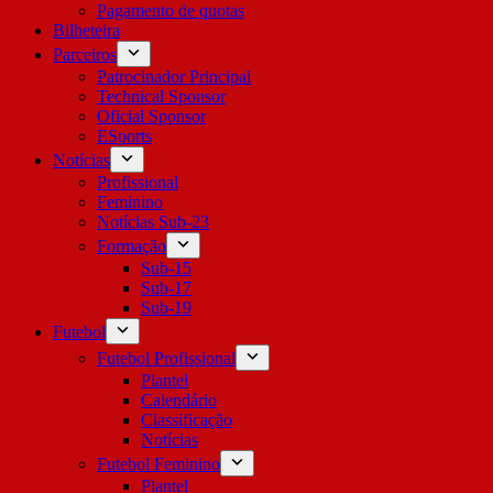
Pagamento de quotas
Bilheteira
Parceiros
Patrocinador Principal
Technical Sponsor
Oficial Sponsor
ESports
Notícias
Profissional
Feminino
Notícias Sub-23
Formação
Sub-15
Sub-17
Sub-19
Futebol
Futebol Profissional
Plantel
Calendário
Classificação
Notícias
Futebol Feminino
Plantel