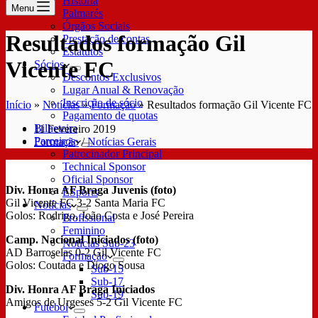
História
Menu
Palmarés
Órgãos Sociais
Resultados formação Gil
Prestação de contas
Estatutos
Vicente FC
Sócios
Descontos Exclusivos
Lugar Anual & Renovação
Inscrição de sócio
Início
»
Notícias
»
Formação
»
Resultados formação Gil Vicente FC
Pagamento de quotas
Bilheteira
11 Fevereiro 2019
Parceiros
Formação
/
Notícias Gerais
Patrocinador Principal
Technical Sponsor
Oficial Sponsor
Div. Honra AF Braga Juvenis (foto)
ESports
Gil Vicente FC 3-2 Santa Maria FC
Notícias
Golos: Rodrigo, João Costa e José Pereira
Profissional
Feminino
Camp. Nacional Iniciados (foto)
Notícias Sub-23
AD Barroselas 0-2 Gil Vicente FC
Formação
Golos: Coutada e Diogo Sousa
Sub-15
Sub-17
Div. Honra AF Braga Iniciados
Sub-19
Amigos de Urgeses 5-2 Gil Vicente FC
Futebol