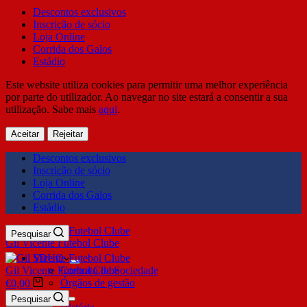
Descontos exclusivos
Inscrição de sócio
Loja Online
Corrida dos Galos
Estádio
Este website utiliza cookies para permitir uma melhor experiência
por parte do utilizador. Ao navegar no site estará a consentir a sua
utilização. Sabe mais
aqui
.
Aceitar
Rejeitar
Descontos exclusivos
Inscrição de sócio
Loja Online
Corrida dos Galos
Estádio
Pesquisar
Gil Vicente Futebol Clube
SDUQ
Gil Vicente Futebol Clube
Contrato de Sociedade
Órgãos de gestão
€
0,00
Clube
Pesquisar