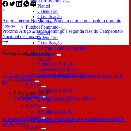
Futebol Profissional
Plantel
Calendário
Classificação
Artigo
anterior
Nandinho: “Primeira parte com absoluto domínio
Notícias
nosso»
Futebol Feminino
Próximo
Artigo
Arranca domingo a segunda fase do Campeonato
Plantel
Nacional de Juniores
Calendário
Classificação
Notícias Futebol Feminino
Artigos relacionados
Futebol Sub 23
Plantel
Calendário Sub 23
Classificação Sub 23
Notícias Futebol Sub 23
CLÁUDIO MIRANDA ASSUME O COMANDO DOS SUB-
Formação
15
Sub 19
Resultados Sub 19
5 de Agosto, 2026
Sub 17
Formação
,
Notícias Gerais
,
Sub-15
,
Sub-15
Resultados Sub 17
Sub 16
Resultados Sub 16
Sub 15
INFORMAÇÃO SOBRE PEDIDOS DE ACREDITAÇÃO E
Resultados Sub 15
SCOUTING
Sub 14