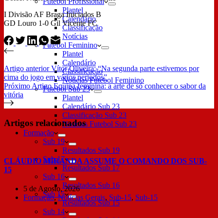
Futebol Profissional
Plantel
I Divisão AF Braga Iniciados B
Calendário
GD Louro 1-0 Gil Vicente FC
Classificação
Notícias
Futebol Feminino
Plantel
Calendário
Artigo
anterior
Vítor Oliveira: “Na segunda parte estivemos por
Classificação
cima do jogo em vários periodos”
Notícias Futebol Feminino
Próximo
Artigo
Equipa feminina: a arte de só conhecer o sabor da
Futebol Sub 23
vitória
Plantel
Calendário Sub 23
Classificação Sub 23
Artigos relacionados
Notícias Futebol Sub 23
Formação
Sub 19
Resultados Sub 19
Sub 17
CLÁUDIO MIRANDA ASSUME O COMANDO DOS SUB-
Resultados Sub 17
15
Sub 16
Resultados Sub 16
5 de Agosto, 2026
Sub 15
Formação
,
Notícias Gerais
,
Sub-15
,
Sub-15
Resultados Sub 15
Sub 14