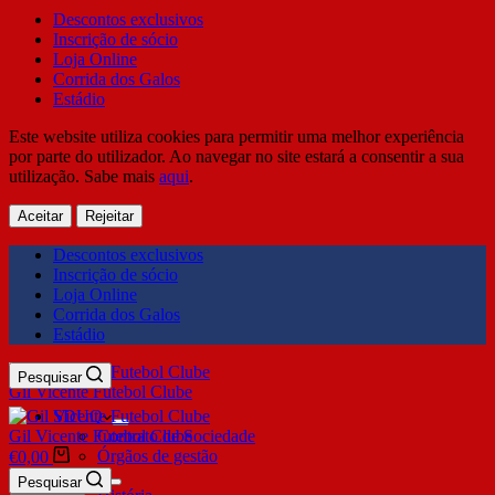
Descontos exclusivos
Inscrição de sócio
Loja Online
Corrida dos Galos
Estádio
Este website utiliza cookies para permitir uma melhor experiência
por parte do utilizador. Ao navegar no site estará a consentir a sua
utilização. Sabe mais
aqui
.
Aceitar
Rejeitar
Descontos exclusivos
Inscrição de sócio
Loja Online
Corrida dos Galos
Estádio
Pesquisar
Gil Vicente Futebol Clube
SDUQ
Gil Vicente Futebol Clube
Contrato de Sociedade
Órgãos de gestão
€
0,00
Clube
Pesquisar