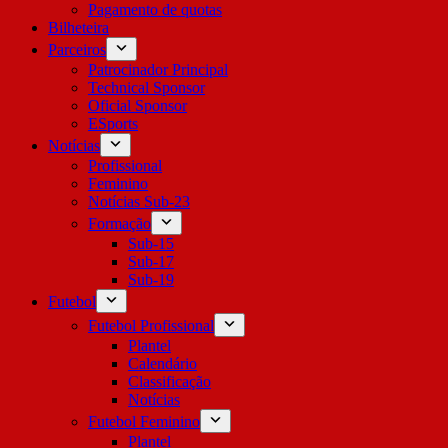
Pagamento de quotas
Bilheteira
Parceiros
Patrocinador Principal
Technical Sponsor
Oficial Sponsor
ESports
Notícias
Profissional
Feminino
Notícias Sub-23
Formação
Sub-15
Sub-17
Sub-19
Futebol
Futebol Profissional
Plantel
Calendário
Classificação
Notícias
Futebol Feminino
Plantel