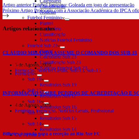
Calendário
Artigo
anterior
Futebol feminino: Goleada em jogo de apresentação
Classificação
Próximo
Artigo
Protocolo com a Associação Académica do IPCA ofic
Notícias
Futebol Feminino
Plantel
Artigos relacionados
Calendário
Classificação
Notícias Futebol Feminino
Futebol Sub 23
Plantel
CLÁUDIO MIRANDA ASSUME O COMANDO DOS SUB-15
Calendário Sub 23
Classificação Sub 23
5 de Agosto, 2026
Notícias Futebol Sub 23
Formação
,
Notícias Gerais
,
Sub-15
,
Sub-15
Formação
Sub 19
Resultados Sub 19
Sub 17
INFORMAÇÃO SOBRE PEDIDOS DE ACREDITAÇÃO E S
Resultados Sub 17
Sub 16
4 de Agosto, 2026
Resultados Sub 16
Feminino
,
Formação
,
Notícias Gerais
,
Profissional
Sub 15
Resultados Sub 15
Sub 14
Resultados Sub 14
Bilhetes à venda para a receção ao Rio Ave FC
Gil Vicente TV