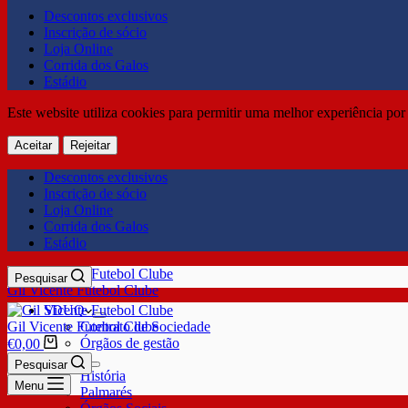
Descontos exclusivos
Inscrição de sócio
Loja Online
Corrida dos Galos
Estádio
Este website utiliza cookies para permitir uma melhor experiência por 
Aceitar
Rejeitar
Descontos exclusivos
Inscrição de sócio
Loja Online
Corrida dos Galos
Estádio
Pesquisar
Gil Vicente Futebol Clube
SDUQ
Gil Vicente Futebol Clube
Contrato de Sociedade
Órgãos de gestão
€
0,00
Clube
Pesquisar
História
Menu
Palmarés