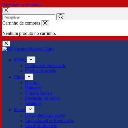
Pular para o conteúdo
No
Carrinho de compras
results
Nenhum produto no carrinho.
SDUQ
Contrato de Sociedade
Órgãos de gestão
Clube
História
Palmarés
Órgãos Sociais
Prestação de contas
Estatutos
Sócios
Descontos Exclusivos
Lugar Anual & Renovação
Inscrição de sócio