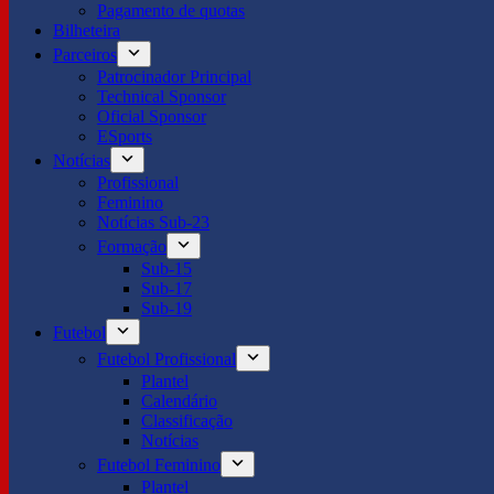
Pagamento de quotas
Bilheteira
Parceiros
Patrocinador Principal
Technical Sponsor
Oficial Sponsor
ESports
Notícias
Profissional
Feminino
Notícias Sub-23
Formação
Sub-15
Sub-17
Sub-19
Futebol
Futebol Profissional
Plantel
Calendário
Classificação
Notícias
Futebol Feminino
Plantel