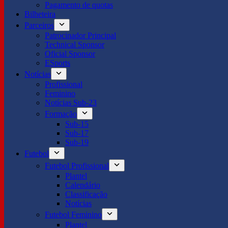
Pagamento de quotas
Bilheteira
Parceiros
Patrocinador Principal
Technical Sponsor
Oficial Sponsor
ESports
Notícias
Profissional
Feminino
Notícias Sub-23
Formação
Sub-15
Sub-17
Sub-19
Futebol
Futebol Profissional
Plantel
Calendário
Classificação
Notícias
Futebol Feminino
Plantel