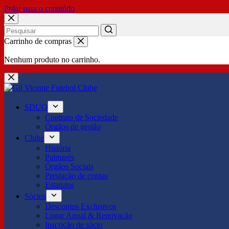
Pular para o conteúdo
No
Carrinho de compras
results
Nenhum produto no carrinho.
SDUQ
Contrato de Sociedade
Órgãos de gestão
Clube
História
Palmarés
Órgãos Sociais
Prestação de contas
Estatutos
Sócios
Descontos Exclusivos
Lugar Anual & Renovação
Inscrição de sócio