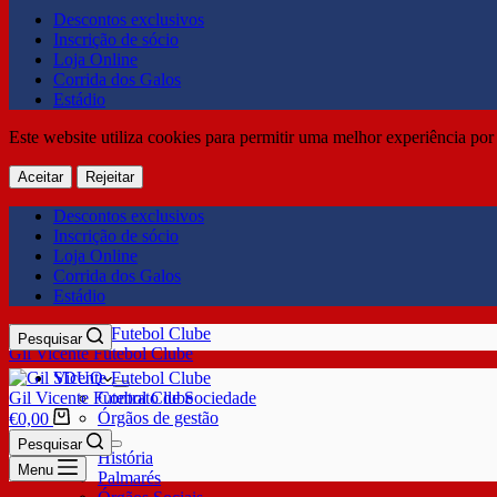
Descontos exclusivos
Inscrição de sócio
Loja Online
Corrida dos Galos
Estádio
Este website utiliza cookies para permitir uma melhor experiência por 
Aceitar
Rejeitar
Descontos exclusivos
Inscrição de sócio
Loja Online
Corrida dos Galos
Estádio
Pesquisar
Gil Vicente Futebol Clube
SDUQ
Gil Vicente Futebol Clube
Contrato de Sociedade
Órgãos de gestão
€
0,00
Clube
Pesquisar
História
Menu
Palmarés