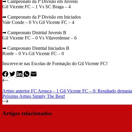
➡
Campeonato da Iª Divisão em Juvenis
Gil Vicente FC – 1 Vs SC Braga – 4
➡
Campeonato da Iª Divisão em Iniciados
Vale Conde – 0 Vs Gil Vicente FC – 4
➡
Campeonato Distrital Juvenis B
Gil Vicente FC – 0 Vs Vilaverdense – 6
➡
Campeonato Distrital Iniciados B
Ronfe – 0 Vs Gil Vicente FC – 0
Inscreve-te nas Escolas de Formação do Gil Vicente FC!
Artigo
anterior
FC Arouca – 1 Gil Vicente FC – 0: Resultado demasia
Próximo
Artigo
Simply The Best!
Artigos relacionados