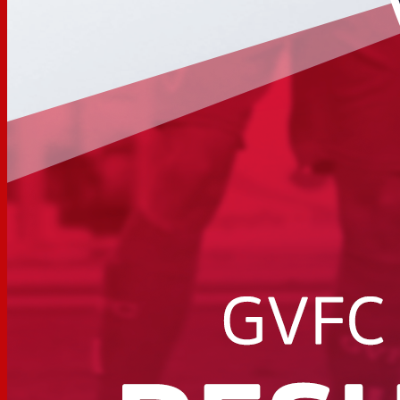
Calendário
Classificação
Notícias
Futebol Feminino
Plantel
Calendário
Classificação
Notícias Futebol Feminino
Futebol Sub 23
Plantel
Calendário Sub 23
Classificação Sub 23
Notícias Futebol Sub 23
Formação
Sub 19
Resultados Sub 19
Sub 17
Resultados Sub 17
Sub 16
Resultados Sub 16
Sub 15
Resultados Sub 15
Sub 14
Resultados Sub 14
Gil Vicente TV