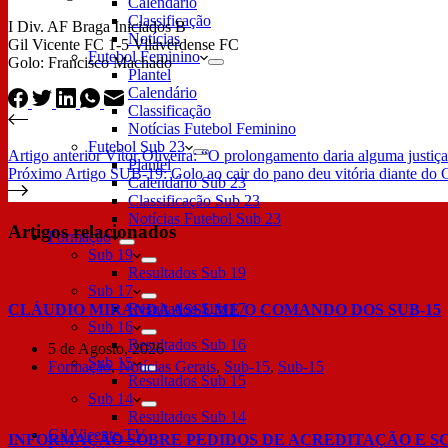
Calendário
Classificação
I Div. AF Braga Iniciados B
Notícias
Gil Vicente FC 1-5 Vilaverdense FC
Futebol Feminino
Golo: Francisco Machado
Plantel
Calendário
Classificação
Notícias Futebol Feminino
Futebol Sub 23
Artigo
anterior
Vítor Oliveira: “O prolongamento daria alguma justiça
Plantel
Próximo
Artigo
SUB-19: Golo ao cair do pano deu vitória diante do
Calendário Sub 23
Classificação Sub 23
Notícias Futebol Sub 23
Artigos relacionados
Formação
Sub 19
Resultados Sub 19
Sub 17
Resultados Sub 17
CLÁUDIO MIRANDA ASSUME O COMANDO DOS SUB-15
Sub 16
Resultados Sub 16
5 de Agosto, 2026
Sub 15
Formação
,
Notícias Gerais
,
Sub-15
,
Sub-15
Resultados Sub 15
Sub 14
Resultados Sub 14
Gil Vicente TV
INFORMAÇÃO SOBRE PEDIDOS DE ACREDITAÇÃO E S