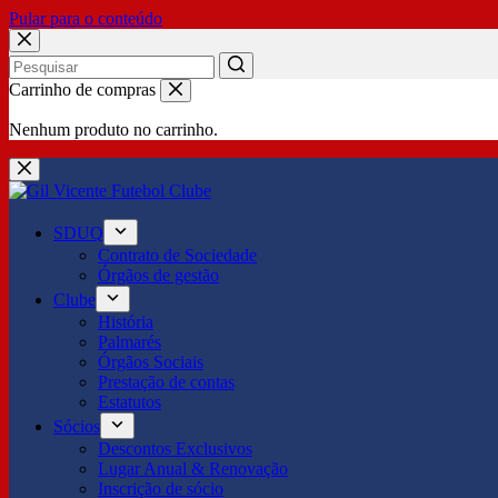
Pular para o conteúdo
No
Carrinho de compras
results
Nenhum produto no carrinho.
SDUQ
Contrato de Sociedade
Órgãos de gestão
Clube
História
Palmarés
Órgãos Sociais
Prestação de contas
Estatutos
Sócios
Descontos Exclusivos
Lugar Anual & Renovação
Inscrição de sócio