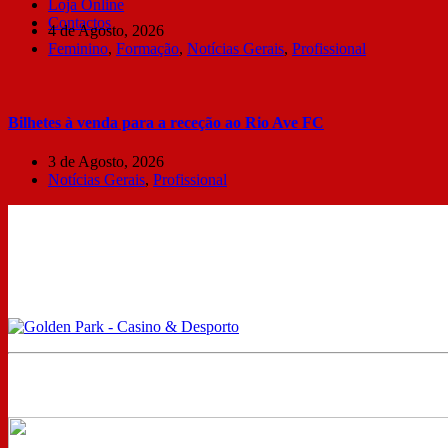
Loja Online
Contactos
4 de Agosto, 2026
Feminino
,
Formação
,
Notícias Gerais
,
Profissional
Bilhetes à venda para a receção ao Rio Ave FC
3 de Agosto, 2026
Notícias Gerais
,
Profissional