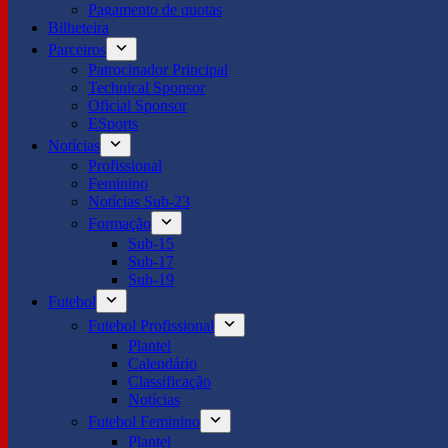
Pagamento de quotas
Bilheteira
Parceiros
Patrocinador Principal
Technical Sponsor
Oficial Sponsor
ESports
Notícias
Profissional
Feminino
Notícias Sub-23
Formação
Sub-15
Sub-17
Sub-19
Futebol
Futebol Profissional
Plantel
Calendário
Classificação
Notícias
Futebol Feminino
Plantel