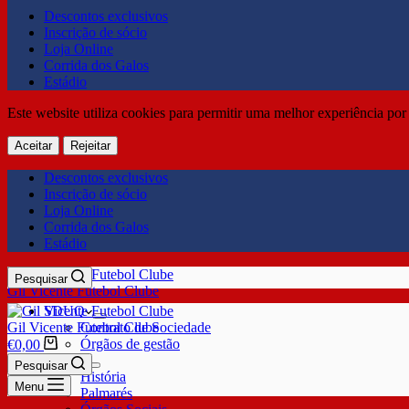
Descontos exclusivos
Inscrição de sócio
Loja Online
Corrida dos Galos
Estádio
Este website utiliza cookies para permitir uma melhor experiência por 
Aceitar
Rejeitar
Descontos exclusivos
Inscrição de sócio
Loja Online
Corrida dos Galos
Estádio
Pesquisar
Gil Vicente Futebol Clube
SDUQ
Gil Vicente Futebol Clube
Contrato de Sociedade
Órgãos de gestão
€
0,00
Clube
Pesquisar
História
Menu
Palmarés