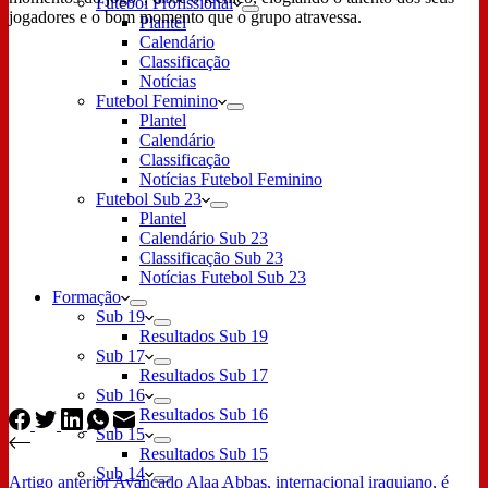
Futebol Profissional
jogadores e o bom momento que o grupo atravessa.
Plantel
Calendário
Classificação
Notícias
Futebol Feminino
Plantel
Calendário
Classificação
Notícias Futebol Feminino
Futebol Sub 23
Plantel
Calendário Sub 23
Classificação Sub 23
Notícias Futebol Sub 23
Formação
Sub 19
Resultados Sub 19
Sub 17
Resultados Sub 17
Sub 16
Resultados Sub 16
Sub 15
Resultados Sub 15
Sub 14
Artigo
anterior
Avançado Alaa Abbas, internacional iraquiano, é