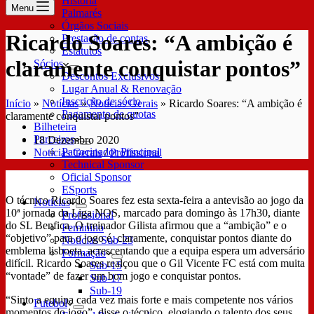
História
Menu
Palmarés
Órgãos Sociais
Ricardo Soares: “A ambição é
Prestação de contas
Estatutos
claramente conquistar pontos”
Sócios
Descontos Exclusivos
Lugar Anual & Renovação
Inscrição de sócio
Início
»
Notícias
»
Notícias Gerais
»
Ricardo Soares: “A ambição é
Pagamento de quotas
claramente conquistar pontos”
Bilheteira
Parceiros
18 Dezembro 2020
Patrocinador Principal
Notícias Gerais
/
Profissional
Technical Sponsor
Oficial Sponsor
ESports
O técnico Ricardo Soares fez esta sexta-feira a antevisão ao jogo da
Notícias
10ª jornada da Liga NOS, marcado para domingo às 17h30, diante
Profissional
do SL Benfica. O treinador Gilista afirmou que a “ambição” e o
Feminino
“objetivo” para o jogo é, claramente, conquistar pontos diante do
Notícias Sub-23
emblema lisboeta, acrescentando que a equipa espera um adversário
Formação
difícil. Ricardo Soares realçou que o Gil Vicente FC está com muita
Sub-15
“vontade” de fazer um bom jogo e conquistar pontos.
Sub-17
Sub-19
“Sinto a equipa cada vez mais forte e mais competente nos vários
Futebol
momentos do jogo”, disse o técnico, elogiando o talento dos seus