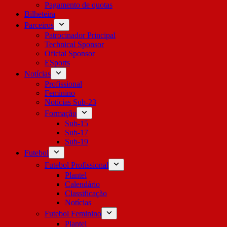
Pagamento de quotas
Bilheteira
Parceiros
Patrocinador Principal
Technical Sponsor
Oficial Sponsor
ESports
Notícias
Profissional
Feminino
Notícias Sub-23
Formação
Sub-15
Sub-17
Sub-19
Futebol
Futebol Profissional
Plantel
Calendário
Classificação
Notícias
Futebol Feminino
Plantel