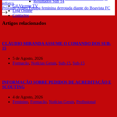
Resultados Sub 14
reforço
Gil Vicente TV
Próximo
Artigo
Equipa feminina derrotada diante do Boavista FC
Loja Online
Contactos
Artigos relacionados
CLÁUDIO MIRANDA ASSUME O COMANDO DOS SUB-
15
5 de Agosto, 2026
Formação
,
Notícias Gerais
,
Sub-15
,
Sub-15
INFORMAÇÃO SOBRE PEDIDOS DE ACREDITAÇÃO E
SCOUTING
4 de Agosto, 2026
Feminino
,
Formação
,
Notícias Gerais
,
Profissional