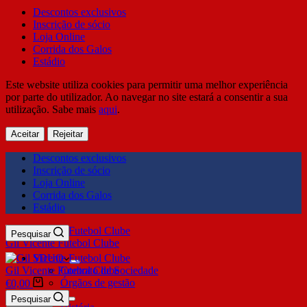
Descontos exclusivos
Inscrição de sócio
Loja Online
Corrida dos Galos
Estádio
Este website utiliza cookies para permitir uma melhor experiência
por parte do utilizador. Ao navegar no site estará a consentir a sua
utilização. Sabe mais
aqui
.
Aceitar
Rejeitar
Descontos exclusivos
Inscrição de sócio
Loja Online
Corrida dos Galos
Estádio
Pesquisar
Gil Vicente Futebol Clube
SDUQ
Gil Vicente Futebol Clube
Contrato de Sociedade
Órgãos de gestão
€
0,00
Clube
Pesquisar