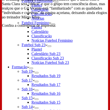
Futebol Profissional
Santa Clara será “difícil” e que o grupo tem consciência disso, mas
Plantel
realçou que o Gil Vicente está “familiarizado” com as qualidades
Calendário
“individuais e coletivas” da equipa açoriana, deixando ainda elogios
Classificação
ao treinador Mário Silva.
Notícias
Futebol Feminino
Confira a conferência de imprensa:
Plantel
Calendário
Classificação
Notícias Futebol Feminino
Futebol Sub 23
Plantel
Calendário Sub 23
Classificação Sub 23
Notícias Futebol Sub 23
Formação
Sub 19
Resultados Sub 19
Sub 17
Resultados Sub 17
Sub 16
Resultados Sub 16
Sub 15
Resultados Sub 15
Sub 14