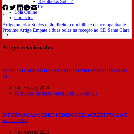
Resultados Sub 14
Gil Vicente TV
Loja Online
Contactos
Artigo
anterior
Sócios terão direito a um bilhete de acompanhante
Próximo
Artigo
Empate a duas bolas na receção ao CD Santa Clara
Artigos relacionados
CLÁUDIO MIRANDA ASSUME O COMANDO DOS SUB-
15
5 de Agosto, 2026
Formação
,
Notícias Gerais
,
Sub-15
,
Sub-15
INFORMAÇÃO SOBRE PEDIDOS DE ACREDITAÇÃO E
SCOUTING
4 de Agosto, 2026