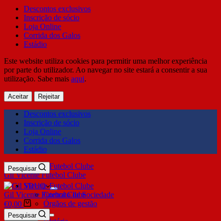
Descontos exclusivos
Inscrição de sócio
Loja Online
Corrida dos Galos
Estádio
Este website utiliza cookies para permitir uma melhor experiência
por parte do utilizador. Ao navegar no site estará a consentir a sua
utilização. Sabe mais
aqui
.
Aceitar
Rejeitar
Descontos exclusivos
Inscrição de sócio
Loja Online
Corrida dos Galos
Estádio
Pesquisar
Gil Vicente Futebol Clube
SDUQ
Gil Vicente Futebol Clube
Contrato de Sociedade
Órgãos de gestão
€
0,00
Clube
Pesquisar