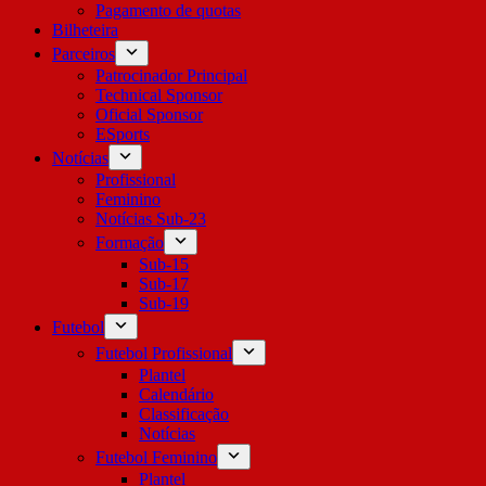
Pagamento de quotas
Bilheteira
Parceiros
Patrocinador Principal
Technical Sponsor
Oficial Sponsor
ESports
Notícias
Profissional
Feminino
Notícias Sub-23
Formação
Sub-15
Sub-17
Sub-19
Futebol
Futebol Profissional
Plantel
Calendário
Classificação
Notícias
Futebol Feminino
Plantel