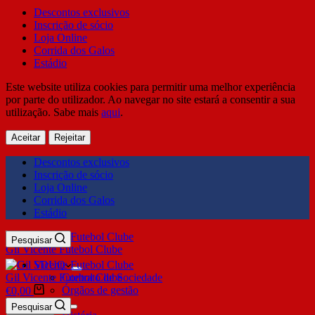
Descontos exclusivos
Inscrição de sócio
Loja Online
Corrida dos Galos
Estádio
Este website utiliza cookies para permitir uma melhor experiência
por parte do utilizador. Ao navegar no site estará a consentir a sua
utilização. Sabe mais
aqui
.
Aceitar
Rejeitar
Descontos exclusivos
Inscrição de sócio
Loja Online
Corrida dos Galos
Estádio
Pesquisar
Gil Vicente Futebol Clube
SDUQ
Gil Vicente Futebol Clube
Contrato de Sociedade
Órgãos de gestão
€
0,00
Clube
Pesquisar