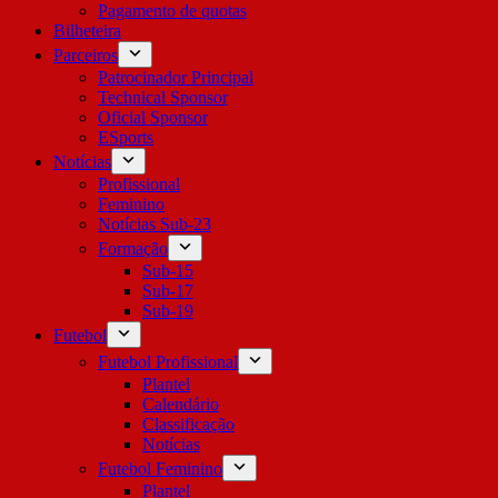
Pagamento de quotas
Bilheteira
Parceiros
Patrocinador Principal
Technical Sponsor
Oficial Sponsor
ESports
Notícias
Profissional
Feminino
Notícias Sub-23
Formação
Sub-15
Sub-17
Sub-19
Futebol
Futebol Profissional
Plantel
Calendário
Classificação
Notícias
Futebol Feminino
Plantel