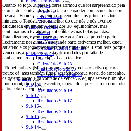
Futebol Profissional
Quanto ao jogo, Ricardo Soares afirmou que foi surpreendido pela
Plantel
equipa do Tondela devido ao facto de não ter conhecimento sobre a
Calendário
mesma: “Fomos claramente surpreendidos nos primeiros vinte
Classificação
minutos, o Tondela estrou melhor do que nós e nós tivemos
Notícias
dificuldade em limitar. A partir dos 30′ equilibrámos, mas
Futebol Feminino
continuámos a ter algumas dificuldades nas bolas paradas.
Plantel
Estabilizámos, recompusemo-nos e acabámos a primeira parte
Calendário
ligeiramente por cima. Na segunda parte estivemos melhor, estou
Classificação
satisfeito e os jogadores tiveram mais qualidade. Estou feliz porque
Notícias Futebol Feminino
vencemos, mas esperava estas dificuldades por falta de
Futebol Sub 23
conhecimento do Tondela”, disse o técnico.
Plantel
Calendário Sub 23
“Fiquei muito satisfeito porque conseguimos o objetivo que nos
Classificação Sub 23
trouxe cá, mas também fiquei satisfeito porque gostei do empenho,
Notícias Futebol Sub 23
da determinação e da vontade de vencer. A equipa esteve num nível
Formação
muito muito bom”, acrescentou, elogiando a prestação e sobretudo a
Sub 19
atitude da sua equipa.
Resultados Sub 19
Sub 17
Resultados Sub 17
Sub 16
Resultados Sub 16
Sub 15
Resultados Sub 15
Sub 14