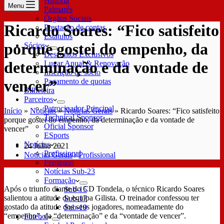
História
Menu
Palmarés
Órgãos Sociais
Ricardo Soares: “Fico satisfeito
Prestação de contas
Estatutos
porque gostei do empenho, da
Sócios
Descontos Exclusivos
determinação e da vontade de
Lugar Anual & Renovação
Inscrição de sócio
Pagamento de quotas
vencer”
Bilheteira
Parceiros
Patrocinador Principal
Início
»
Notícias
»
Notícias Gerais
»
Ricardo Soares: “Fico satisfeito
Technical Sponsor
porque gostei do empenho, da determinação e da vontade de
Oficial Sponsor
vencer”
ESports
Notícias
24 Julho 2021
Profissional
Notícias Gerais
/
Profissional
Feminino
Notícias Sub-23
Formação
Após o triunfo diante do CD Tondela, o técnico Ricardo Soares
Sub-15
salientou a atitude da equipa Gilista. O treinador confessou ter
Sub-17
gostado da atitude dos seus jogadores, nomeadamente do
Sub-19
“empenho”, da “determinação” e da “vontade de vencer”.
Futebol