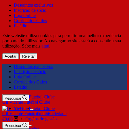
Descontos exclusivos
Inscrição de sócio
Loja Online
Corrida dos Galos
Estádio
Este website utiliza cookies para permitir uma melhor experiência
por parte do utilizador. Ao navegar no site estará a consentir a sua
utilização. Sabe mais
aqui
.
Aceitar
Rejeitar
Descontos exclusivos
Inscrição de sócio
Loja Online
Corrida dos Galos
Estádio
Pesquisar
Gil Vicente Futebol Clube
SDUQ
Gil Vicente Futebol Clube
Contrato de Sociedade
Órgãos de gestão
€
0,00
Clube
Pesquisar