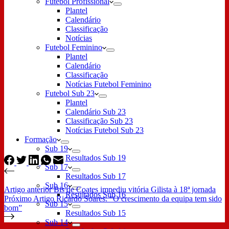
Futebol Profissional
Plantel
Calendário
Classificação
Notícias
Futebol Feminino
Plantel
Calendário
Classificação
Notícias Futebol Feminino
Futebol Sub 23
Plantel
Calendário Sub 23
Classificação Sub 23
Notícias Futebol Sub 23
Formação
Sub 19
Resultados Sub 19
Sub 17
Resultados Sub 17
Sub 16
Artigo
anterior
Bis de Coates impediu vitória Gilista à 18ª jornada
Resultados Sub 16
Próximo
Artigo
Ricardo Soares: “O crescimento da equipa tem sido
Sub 15
bom”
Resultados Sub 15
Sub 14