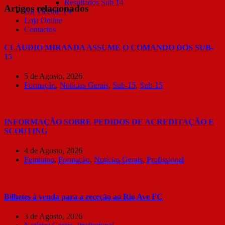
Resultados Sub 14
Artigos relacionados
Gil Vicente TV
Loja Online
Contactos
CLÁUDIO MIRANDA ASSUME O COMANDO DOS SUB-
15
5 de Agosto, 2026
Formação
,
Notícias Gerais
,
Sub-15
,
Sub-15
INFORMAÇÃO SOBRE PEDIDOS DE ACREDITAÇÃO E
SCOUTING
4 de Agosto, 2026
Feminino
,
Formação
,
Notícias Gerais
,
Profissional
Bilhetes à venda para a receção ao Rio Ave FC
3 de Agosto, 2026