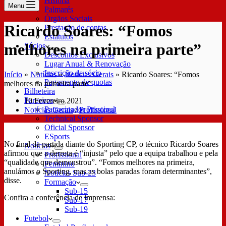
História
Menu
Palmarés
Órgãos Sociais
Ricardo Soares: “Fomos
Prestação de contas
Estatutos
melhores na primeira parte”
Sócios
Descontos Exclusivos
Lugar Anual & Renovação
Inscrição de sócio
Início
»
Notícias
»
Notícias Gerais
»
Ricardo Soares: “Fomos
Pagamento de quotas
melhores na primeira parte”
Bilheteira
Parceiros
10 Fevereiro 2021
Patrocinador Principal
Notícias Gerais
/
Profissional
Technical Sponsor
Oficial Sponsor
ESports
No final da partida diante do Sporting CP, o técnico Ricardo Soares
Notícias
afirmou que a derrota é “injusta” pelo que a equipa trabalhou e pela
Profissional
“qualidade que demonstrou”. “Fomos melhores na primeira,
Feminino
anulámos o Sporting, mas as bolas paradas foram determinantes”,
Notícias Sub-23
disse.
Formação
Sub-15
Confira a conferência de imprensa:
Sub-17
Sub-19
Futebol