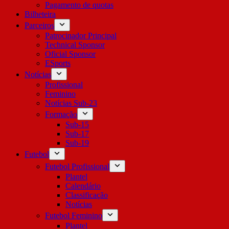
Pagamento de quotas
Bilheteira
Parceiros
Patrocinador Principal
Technical Sponsor
Oficial Sponsor
ESports
Notícias
Profissional
Feminino
Notícias Sub-23
Formação
Sub-15
Sub-17
Sub-19
Futebol
Futebol Profissional
Plantel
Calendário
Classificação
Notícias
Futebol Feminino
Plantel