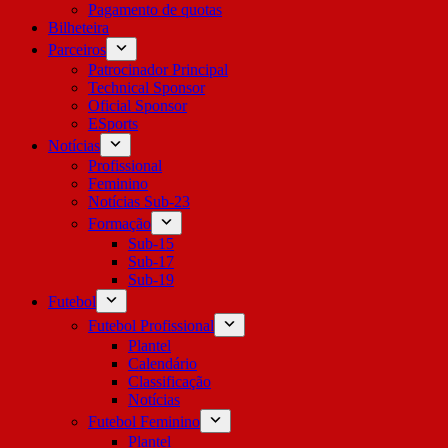
Pagamento de quotas
Bilheteira
Parceiros
Patrocinador Principal
Technical Sponsor
Oficial Sponsor
ESports
Notícias
Profissional
Feminino
Notícias Sub-23
Formação
Sub-15
Sub-17
Sub-19
Futebol
Futebol Profissional
Plantel
Calendário
Classificação
Notícias
Futebol Feminino
Plantel