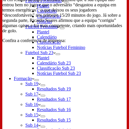
Futebol Profissional
entrou bem no jogo e que o adversário “desgastou a equipa em
Plantel
termos energéticos”, o que deixou os seus jogadores
Calendário
“desconfortáveis” nos primeiro 15/20 minutos do jogo. Já sobre a
Classificação
segunda parte, Ricardo Soares afirmou que a equipa “corrigiu”
Notícias
algumas coisas e foi mais competente, criando mais oportunidades
Futebol Feminino
de golo.
Plantel
Calendário
Confira a conferência de imprensa:
Classificação
Notícias Futebol Feminino
Futebol Sub 23
Plantel
Calendário Sub 23
Classificação Sub 23
Notícias Futebol Sub 23
Formação
Sub 19
Resultados Sub 19
Sub 17
Resultados Sub 17
Sub 16
Resultados Sub 16
Sub 15
Resultados Sub 15
Sub 14