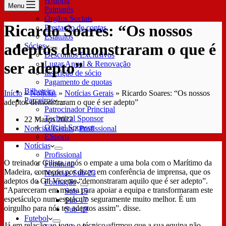
História
Menu
Palmarés
Órgãos Sociais
Ricardo Soares: “Os nossos
Prestação de contas
Estatutos
adeptos demonstraram o que é
Sócios
Descontos Exclusivos
ser adepto”
Lugar Anual & Renovação
Inscrição de sócio
Pagamento de quotas
Bilheteira
Início
»
Notícias
»
Notícias Gerais
»
Ricardo Soares: “Os nossos
Parceiros
adeptos demonstraram o que é ser adepto”
Patrocinador Principal
Technical Sponsor
22 Março 2022
Oficial Sponsor
Notícias Gerais
/
Profissional
ESports
Notícias
Profissional
O treinador Gilista, após o empate a uma bola com o Marítimo da
Feminino
Madeira, começou por dizer, em conferência de imprensa, que os
Notícias Sub-23
adeptos do Gil Vicente “demonstraram aquilo que é ser adepto”.
Formação
“Apareceram em massa para apoiar a equipa e transformaram este
Sub-15
espetáculço num esptáculo seguramente muito melhor. É um
Sub-17
oirgulho para nós ter adeptos assim”. disse.
Sub-19
Futebol
Já em relação ao jogo, o técnico afirmou que a sua equipa não