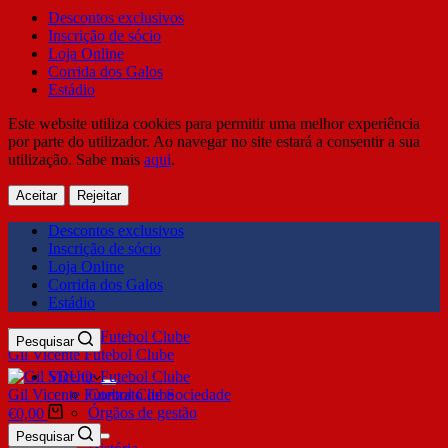
Descontos exclusivos
Inscrição de sócio
Loja Online
Corrida dos Galos
Estádio
Este website utiliza cookies para permitir uma melhor experiência
por parte do utilizador. Ao navegar no site estará a consentir a sua
utilização. Sabe mais
aqui
.
Aceitar
Rejeitar
Descontos exclusivos
Inscrição de sócio
Loja Online
Corrida dos Galos
Estádio
Pesquisar
Gil Vicente Futebol Clube
SDUQ
Gil Vicente Futebol Clube
Contrato de Sociedade
Órgãos de gestão
€
0,00
Clube
Pesquisar