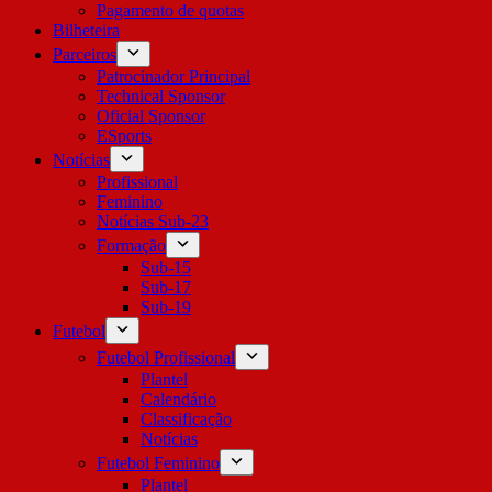
Pagamento de quotas
Bilheteira
Parceiros
Patrocinador Principal
Technical Sponsor
Oficial Sponsor
ESports
Notícias
Profissional
Feminino
Notícias Sub-23
Formação
Sub-15
Sub-17
Sub-19
Futebol
Futebol Profissional
Plantel
Calendário
Classificação
Notícias
Futebol Feminino
Plantel