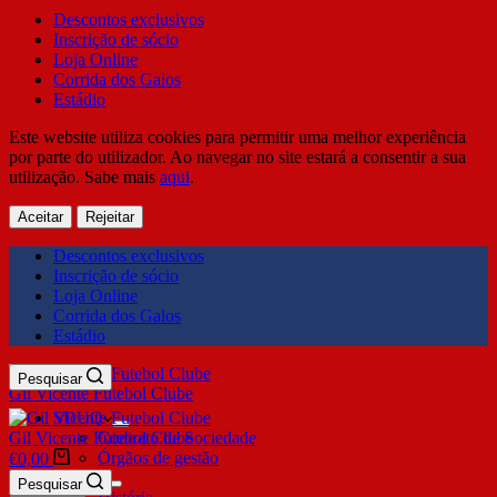
Descontos exclusivos
Inscrição de sócio
Loja Online
Corrida dos Galos
Estádio
Este website utiliza cookies para permitir uma melhor experiência
por parte do utilizador. Ao navegar no site estará a consentir a sua
utilização. Sabe mais
aqui
.
Aceitar
Rejeitar
Descontos exclusivos
Inscrição de sócio
Loja Online
Corrida dos Galos
Estádio
Pesquisar
Gil Vicente Futebol Clube
SDUQ
Gil Vicente Futebol Clube
Contrato de Sociedade
Órgãos de gestão
€
0,00
Clube
Pesquisar