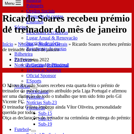
História
Menu
Palmarés
Órgãos Sociais
Ricardo Soares recebeu prémio
Prestação de contas
Estatutos
de treinador do mês de janeiro
Sócios
Descontos Exclusivos
Lugar Anual & Renovação
Inscrição de sócio
Início
»
Notícias
»
Notícias Gerais
»
Ricardo Soares recebeu prémio
Pagamento de quotas
de treinador do mês de janeiro
Bilheteira
Parceiros
23 Fevereiro 2022
Patrocinador Principal
Notícias Gerais
/
Profissional
Technical Sponsor
Oficial Sponsor
ESports
O Mister Ricardo Soares recebeu esta quarta-feira o prémio de
Notícias
treinador do mês de janeiro atribuído pela Liga Portugal e afirmou
Profissional
ser uma distinção de todo o trabalho que tem sido feito pelo Gil
Feminino
Vicente FC.
Notícias Sub-23
O treinador Gilista lembrou ainda Vítor Oliveira, personalidade
Formação
querida por todos.
Sub-15
Oiça as declarações do treinador na cerimónia de entrega do prémio:
Sub-17
Sub-19
Futebol