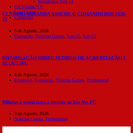
Resultados Sub 14
Gil Vicente TV
Loja Online
CLÁUDIO MIRANDA ASSUME O COMANDO DOS SUB-
Contactos
15
5 de Agosto, 2026
Formação
,
Notícias Gerais
,
Sub-15
,
Sub-15
INFORMAÇÃO SOBRE PEDIDOS DE ACREDITAÇÃO E
SCOUTING
4 de Agosto, 2026
Feminino
,
Formação
,
Notícias Gerais
,
Profissional
Bilhetes à venda para a receção ao Rio Ave FC
3 de Agosto, 2026
Notícias Gerais
,
Profissional