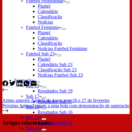
Futebol Profissional
Plantel
Calendário
Classificação
Notícias
Futebol Feminino
Plantel
Calendário
Classificação
Notícias Futebol Feminino
Futebol Sub 23
Plantel
Calendário Sub 23
Classificação Sub 23
Notícias Futebol Sub 23
Formação
Sub 19
Resultados Sub 19
Sub 17
Artigo
anterior
Agenda de jogos para 26 e 27 de fevereiro
Resultados Sub 17
Próximo
Artigo
Empate a uma bola com demonstração de superação
Sub 16
Resultados Sub 16
Sub 15
Artigos relacionados
Resultados Sub 15
Sub 14