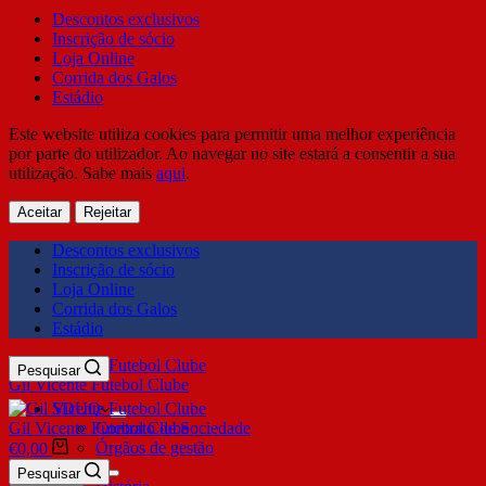
Descontos exclusivos
Inscrição de sócio
Loja Online
Corrida dos Galos
Estádio
Este website utiliza cookies para permitir uma melhor experiência
por parte do utilizador. Ao navegar no site estará a consentir a sua
utilização. Sabe mais
aqui
.
Aceitar
Rejeitar
Descontos exclusivos
Inscrição de sócio
Loja Online
Corrida dos Galos
Estádio
Pesquisar
Gil Vicente Futebol Clube
SDUQ
Gil Vicente Futebol Clube
Contrato de Sociedade
Órgãos de gestão
€
0,00
Clube
Pesquisar