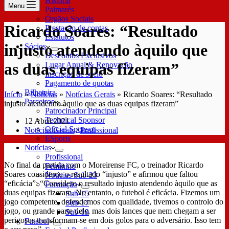
História
Menu
Palmarés
Órgãos Sociais
Ricardo Soares: “Resultado
Prestação de contas
Estatutos
injusto atendendo àquilo que
Sócios
Descontos Exclusivos
as duas equipas fizeram”
Lugar Anual & Renovação
Inscrição de sócio
Pagamento de quotas
Bilheteira
Início
»
Notícias
»
Notícias Gerais
»
Ricardo Soares: “Resultado
Parceiros
injusto atendendo àquilo que as duas equipas fizeram”
Patrocinador Principal
Technical Sponsor
12 Abril 2021
Oficial Sponsor
Notícias Gerais
/
Profissional
ESports
Notícias
Profissional
No final da partida com o Moreirense FC, o treinador Ricardo
Feminino
Soares considerou o resultado “injusto” e afirmou que faltou
Notícias Sub-23
“eficácia”: “Considero o resultado injusto atendendo àquilo que as
Formação
duas equipas fizeram. No entanto, o futebol é eficácia. Fizemos um
Sub-15
jogo competente, defendemos com qualidade, tivemos o controlo do
Sub-17
jogo, ou grande parte dele, mas dois lances que nem chegam a ser
Sub-19
perigosos transformam-se em dois golos para o adversário. Isso tem
Futebol