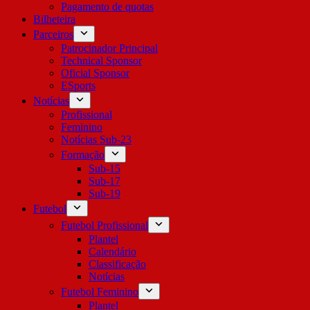
Pagamento de quotas
Bilheteira
Parceiros
Patrocinador Principal
Technical Sponsor
Oficial Sponsor
ESports
Notícias
Profissional
Feminino
Notícias Sub-23
Formação
Sub-15
Sub-17
Sub-19
Futebol
Futebol Profissional
Plantel
Calendário
Classificação
Notícias
Futebol Feminino
Plantel