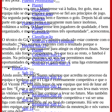
o seu peso”.
Futebol Profissional
Plantel
“Na primeira vez que o Moreirense vai à baliza, fez golo, mas a
Calendário
equipa não se descompôs e manteve-se fiel aos princípios de jogo.
Classificação
Na segunda parte entrámos bem e fizemos o golo. Depois há ali uma
Notícias
parte em que o jogo partiu e novamente num lance inofenso,
Futebol Feminino
voltámos a sofrer. O Moreirense tem jogadores de qualidade, é bem
Plantel
organizado, e mesmo assim tivemos três oportunidade”, acrescentou.
Calendário
Classificação
O técnico do Gil Vicente FC admitiu ainda não estar contente com o
Notícias Futebol Feminino
resultado: “Não estamos contentes com o resultado porque o
Futebol Sub 23
resultado é que é determinante para atingir os objetivos finais. Nesse
Plantel
sentido, não fomos competentes. No que toca ao resto, o futebol é
Calendário Sub 23
assim. Na próxima podemos ser nós que permitimos mais
Classificação Sub 23
oportunidades do adversário e ganhamos. É uma liga extremamente
Notícias Futebol Sub 23
competitiva”.
Formação
Sub 19
Ainda assim, Ricardo Soares salientou que acredita no processo da
Resultados Sub 19
equipa e lembrou que a I Liga é extremamente competitiva e que o
Sub 17
Gil Vicente FC está num leque de sete equipas que terá de lutar até
Resultados Sub 17
ao fim: “É este o processo que acreditamos que nos leva mais vezes
Sub 16
às vitórias e queremos que continue a levar no futuro. Mas também
Resultados Sub 16
sabemos que é uma liga extremamente competitiva e vai ser uma
Sub 15
liga com muito equilibrio até ao final do campeonato. Há sete ou
Resultados Sub 15
oitro equipas que vão estar na descussão da mnutenção e nós vamos
Sub 14
ser uma delas”.