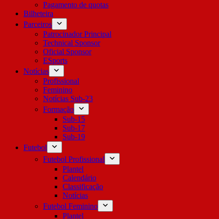
Pagamento de quotas
Bilheteira
Parceiros
Patrocinador Principal
Technical Sponsor
Oficial Sponsor
ESports
Notícias
Profissional
Feminino
Notícias Sub-23
Formação
Sub-15
Sub-17
Sub-19
Futebol
Futebol Profissional
Plantel
Calendário
Classificação
Notícias
Futebol Feminino
Plantel