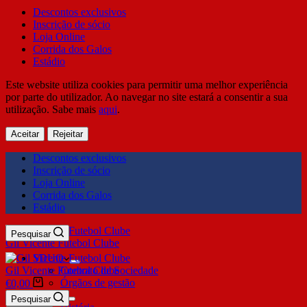
Descontos exclusivos
Inscrição de sócio
Loja Online
Corrida dos Galos
Estádio
Este website utiliza cookies para permitir uma melhor experiência
por parte do utilizador. Ao navegar no site estará a consentir a sua
utilização. Sabe mais
aqui
.
Aceitar
Rejeitar
Descontos exclusivos
Inscrição de sócio
Loja Online
Corrida dos Galos
Estádio
Pesquisar
Gil Vicente Futebol Clube
SDUQ
Gil Vicente Futebol Clube
Contrato de Sociedade
Órgãos de gestão
€
0,00
Clube
Pesquisar