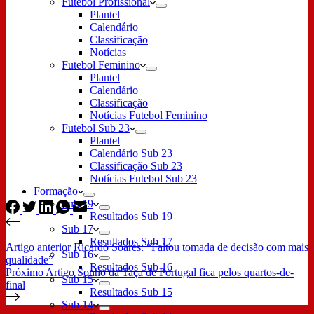
Futebol Profissional
Plantel
Calendário
Classificação
Notícias
Futebol Feminino
Plantel
Calendário
Classificação
Notícias Futebol Feminino
Futebol Sub 23
Plantel
Calendário Sub 23
Classificação Sub 23
Notícias Futebol Sub 23
Formação
Sub 19
Resultados Sub 19
Sub 17
Resultados Sub 17
Artigo
anterior
Ricardo Soares: “Faltou tomada de decisão com mais
Sub 16
qualidade”
Resultados Sub 16
Próximo
Artigo
Sonho da Taça de Portugal fica pelos quartos-de-
Sub 15
final
Resultados Sub 15
Sub 14