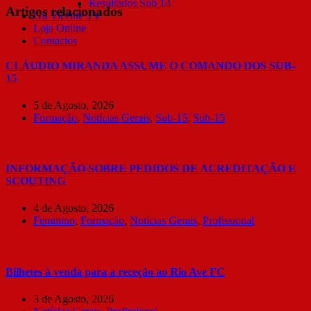
Resultados Sub 14
Artigos relacionados
Gil Vicente TV
Loja Online
Contactos
CLÁUDIO MIRANDA ASSUME O COMANDO DOS SUB-
15
5 de Agosto, 2026
Formação
,
Notícias Gerais
,
Sub-15
,
Sub-15
INFORMAÇÃO SOBRE PEDIDOS DE ACREDITAÇÃO E
SCOUTING
4 de Agosto, 2026
Feminino
,
Formação
,
Notícias Gerais
,
Profissional
Bilhetes à venda para a receção ao Rio Ave FC
3 de Agosto, 2026