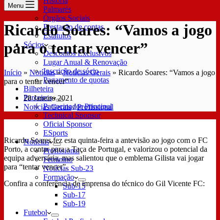
História
Menu
Palmarés
Órgãos Sociais
Ricardo Soares: “Vamos a jogo
Prestação de contas
Estatutos
para o tentar vencer”
Sócios
Descontos Exclusivos
Lugar Anual & Renovação
Inscrição de sócio
Início
»
Notícias
»
Notícias Gerais
»
Ricardo Soares: “Vamos a jogo
Pagamento de quotas
para o tentar vencer”
Bilheteira
Parceiros
28 Janeiro 2021
Patrocinador Principal
Notícias Gerais
/
Profissional
Technical Sponsor
Oficial Sponsor
ESports
Ricardo Soares fez esta quinta-feira a antevisão ao jogo com o FC
Notícias
Porto, a contar para a Taça de Portugal, e valorizou o potencial da
Profissional
equipa adversária, mas salientou que o emblema Gilista vai jogar
Feminino
para “tentar vencer”.
Notícias Sub-23
Formação
Confira a conferência de imprensa do técnico do Gil Vicente FC:
Sub-15
Sub-17
Sub-19
Futebol