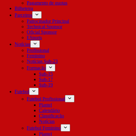
Pagamento de quotas
Bilheteira
Parceiros
Patrocinador Principal
Technical Sponsor
Oficial Sponsor
ESports
Notícias
Profissional
Feminino
Notícias Sub-23
Formação
Sub-15
Sub-17
Sub-19
Futebol
Futebol Profissional
Plantel
Calendário
Classificação
Notícias
Futebol Feminino
Plantel