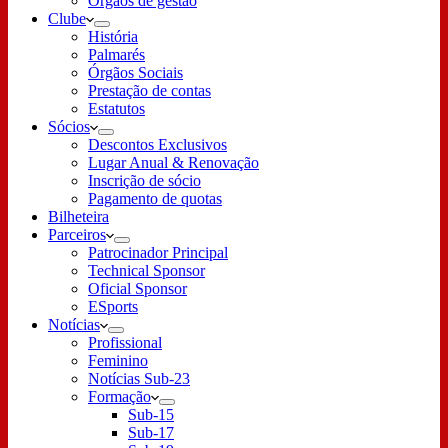
Órgãos de gestão
Clube
História
Palmarés
Órgãos Sociais
Prestação de contas
Estatutos
Sócios
Descontos Exclusivos
Lugar Anual & Renovação
Inscrição de sócio
Pagamento de quotas
Bilheteira
Parceiros
Patrocinador Principal
Technical Sponsor
Oficial Sponsor
ESports
Notícias
Profissional
Feminino
Notícias Sub-23
Formação
Sub-15
Sub-17