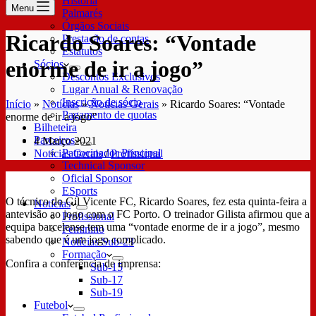
História
Menu
Palmarés
Órgãos Sociais
Ricardo Soares: “Vontade
Prestação de contas
Estatutos
enorme de ir a jogo”
Sócios
Descontos Exclusivos
Lugar Anual & Renovação
Inscrição de sócio
Início
»
Notícias
»
Notícias Gerais
»
Ricardo Soares: “Vontade
Pagamento de quotas
enorme de ir a jogo”
Bilheteira
Parceiros
4 Março 2021
Patrocinador Principal
Notícias Gerais
/
Profissional
Technical Sponsor
Oficial Sponsor
ESports
O técnico do Gil Vicente FC, Ricardo Soares, fez esta quinta-feira a
Notícias
antevisão ao jogo com o FC Porto. O treinador Gilista afirmou que a
Profissional
equipa barcelense tem uma “vontade enorme de ir a jogo”, mesmo
Feminino
sabendo que é um jogo complicado.
Notícias Sub-23
Formação
Confira a conferência de imprensa:
Sub-15
Sub-17
Sub-19
Futebol