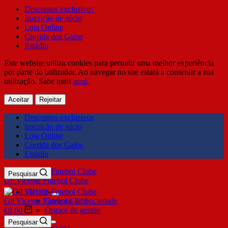
Descontos exclusivos
Inscrição de sócio
Loja Online
Corrida dos Galos
Estádio
Este website utiliza cookies para permitir uma melhor experiência
por parte do utilizador. Ao navegar no site estará a consentir a sua
utilização. Sabe mais
aqui
.
Aceitar
Rejeitar
Descontos exclusivos
Inscrição de sócio
Loja Online
Corrida dos Galos
Estádio
Pesquisar
Gil Vicente Futebol Clube
SDUQ
Gil Vicente Futebol Clube
Contrato de Sociedade
Órgãos de gestão
€
0,00
Clube
Pesquisar