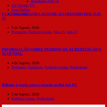
Resultados Sub 14
Gil Vicente TV
Loja Online
CLÁUDIO MIRANDA ASSUME O COMANDO DOS SUB-
Contactos
15
5 de Agosto, 2026
Formação
,
Notícias Gerais
,
Sub-15
,
Sub-15
INFORMAÇÃO SOBRE PEDIDOS DE ACREDITAÇÃO E
SCOUTING
4 de Agosto, 2026
Feminino
,
Formação
,
Notícias Gerais
,
Profissional
Bilhetes à venda para a receção ao Rio Ave FC
3 de Agosto, 2026
Notícias Gerais
,
Profissional