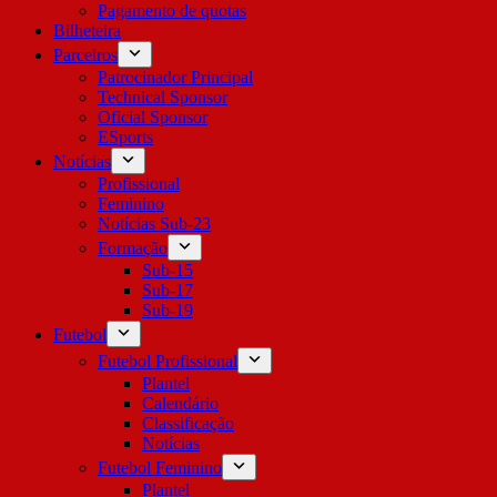
Pagamento de quotas
Bilheteira
Parceiros
Patrocinador Principal
Technical Sponsor
Oficial Sponsor
ESports
Notícias
Profissional
Feminino
Notícias Sub-23
Formação
Sub-15
Sub-17
Sub-19
Futebol
Futebol Profissional
Plantel
Calendário
Classificação
Notícias
Futebol Feminino
Plantel