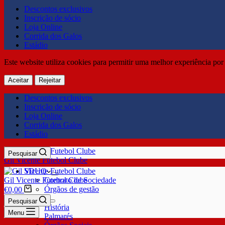
Descontos exclusivos
Inscrição de sócio
Loja Online
Corrida dos Galos
Estádio
Este website utiliza cookies para permitir uma melhor experiência por 
Aceitar
Rejeitar
Descontos exclusivos
Inscrição de sócio
Loja Online
Corrida dos Galos
Estádio
Pesquisar
Gil Vicente Futebol Clube
SDUQ
Gil Vicente Futebol Clube
Contrato de Sociedade
Órgãos de gestão
€
0,00
Clube
Pesquisar
História
Menu
Palmarés