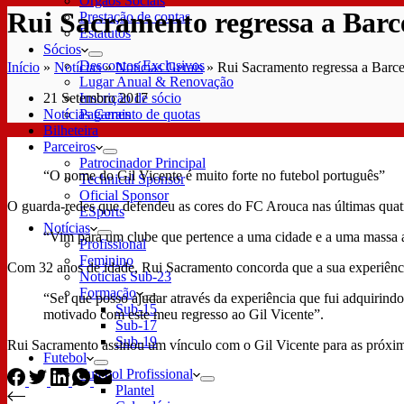
Órgãos Sociais
Rui Sacramento regressa a Barc
Prestação de contas
Estatutos
Sócios
Descontos Exclusivos
Início
»
Notícias
»
Notícias Gerais
»
Rui Sacramento regressa a Barce
Lugar Anual & Renovação
21 Setembro 2017
Inscrição de sócio
Notícias Gerais
Pagamento de quotas
Bilheteira
Parceiros
Patrocinador Principal
“O nome do Gil Vicente é muito forte no futebol português”
Technical Sponsor
Oficial Sponsor
O guarda-redes que defendeu as cores do FC Arouca nas últimas qua
ESports
Notícias
“Vim para um clube que pertence a uma cidade e a uma massa ade
Profissional
Feminino
Com 32 anos de idade, Rui Sacramento concorda que a sua experiênci
Notícias Sub-23
Formação
“Sei que posso ajudar através da experiência que fui adquirind
Sub-15
motivado com este meu regresso ao Gil Vicente”.
Sub-17
Sub-19
Rui Sacramento assinou um vínculo com o Gil Vicente para as próxi
Futebol
Futebol Profissional
Plantel