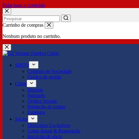
Pular para o conteúdo
No
Carrinho de compras
results
Nenhum produto no carrinho.
SDUQ
Contrato de Sociedade
Órgãos de gestão
Clube
História
Palmarés
Órgãos Sociais
Prestação de contas
Estatutos
Sócios
Descontos Exclusivos
Lugar Anual & Renovação
Inscrição de sócio