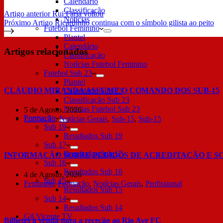
Calendário
Classificação
Artigo
anterior
Rui Faria voltou
Notícias
Próximo
Artigo
Ricardinho continua com o símbolo gilista ao peito
Futebol Feminino
Plantel
Calendário
Artigos relacionados
Classificação
Notícias Futebol Feminino
Futebol Sub 23
Plantel
CLÁUDIO MIRANDA ASSUME O COMANDO DOS SUB-15
Calendário Sub 23
Classificação Sub 23
Notícias Futebol Sub 23
5 de Agosto, 2026
Formação
Formação
,
Notícias Gerais
,
Sub-15
,
Sub-15
Sub 19
Resultados Sub 19
Sub 17
Resultados Sub 17
INFORMAÇÃO SOBRE PEDIDOS DE ACREDITAÇÃO E S
Sub 16
Resultados Sub 16
4 de Agosto, 2026
Sub 15
Feminino
,
Formação
,
Notícias Gerais
,
Profissional
Resultados Sub 15
Sub 14
Resultados Sub 14
Gil Vicente TV
Bilhetes à venda para a receção ao Rio Ave FC