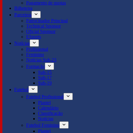
Pagamento de quotas
Bilheteira
Parceiros
Patrocinador Principal
Technical Sponsor
Oficial Sponsor
ESports
Notícias
Profissional
Feminino
Notícias Sub-23
Formação
Sub-15
Sub-17
Sub-19
Futebol
Futebol Profissional
Plantel
Calendário
Classificação
Notícias
Futebol Feminino
Plantel