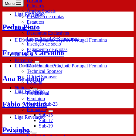
História
Menu
Palmarés
Órgãos Sociais
Liga Revelação
Prestação de contas
Estatutos
Pedro Pinto
Sócios
Descontos Exclusivos
Lugar Anual & Renovação
II Divisão Feminino
,
Taça de Portugal Feminina
Inscrição de sócio
Pagamento de quotas
Francisca Carvalho
Bilheteira
Parceiros
II Divisão Feminino
,
Taça de Portugal Feminina
Patrocinador Principal
Technical Sponsor
Oficial Sponsor
Ana Brandão
ESports
Notícias
Liga Revelação
Profissional
Feminino
Fábio Martins
Notícias Sub-23
Formação
Sub-15
Liga Revelação
Sub-17
Sub-19
Peixinho
Futebol