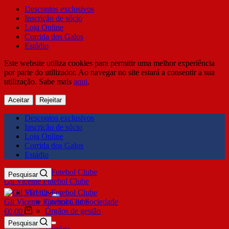
Descontos exclusivos
Inscrição de sócio
Loja Online
Corrida dos Galos
Estádio
Este website utiliza cookies para permitir uma melhor experiência
por parte do utilizador. Ao navegar no site estará a consentir a sua
utilização. Sabe mais
aqui
.
Aceitar
Rejeitar
Descontos exclusivos
Inscrição de sócio
Loja Online
Corrida dos Galos
Estádio
Pesquisar
Gil Vicente Futebol Clube
SDUQ
Gil Vicente Futebol Clube
Contrato de Sociedade
Órgãos de gestão
€
0,00
Clube
Pesquisar