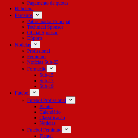
Pagamento de quotas
Bilheteira
Parceiros
Patrocinador Principal
Technical Sponsor
Oficial Sponsor
ESports
Notícias
Profissional
Feminino
Notícias Sub-23
Formação
Sub-15
Sub-17
Sub-19
Futebol
Futebol Profissional
Plantel
Calendário
Classificação
Notícias
Futebol Feminino
Plantel