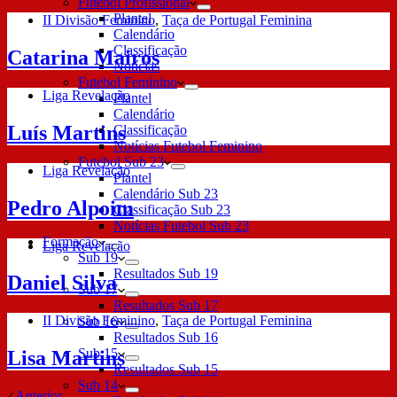
Futebol Profissional
Plantel
II Divisão Feminino
,
Taça de Portugal Feminina
Calendário
Classificação
Catarina Mairos
Notícias
Futebol Feminino
Liga Revelação
Plantel
Calendário
Luís Martins
Classificação
Notícias Futebol Feminino
Futebol Sub 23
Liga Revelação
Plantel
Calendário Sub 23
Pedro Alpoim
Classificação Sub 23
Notícias Futebol Sub 23
Formação
Liga Revelação
Sub 19
Resultados Sub 19
Daniel Silva
Sub 17
Resultados Sub 17
II Divisão Feminino
,
Taça de Portugal Feminina
Sub 16
Resultados Sub 16
Sub 15
Lisa Martins
Resultados Sub 15
Sub 14
Anterior