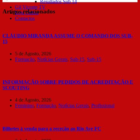
Resultados Sub 14
Gil Vicente TV
Artigos relacionados
Loja Online
Contactos
CLÁUDIO MIRANDA ASSUME O COMANDO DOS SUB-
15
5 de Agosto, 2026
Formação
,
Notícias Gerais
,
Sub-15
,
Sub-15
INFORMAÇÃO SOBRE PEDIDOS DE ACREDITAÇÃO E
SCOUTING
4 de Agosto, 2026
Feminino
,
Formação
,
Notícias Gerais
,
Profissional
Bilhetes à venda para a receção ao Rio Ave FC