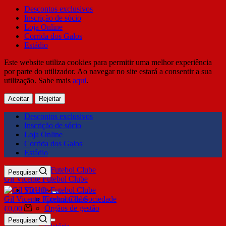
Descontos exclusivos
Inscrição de sócio
Loja Online
Corrida dos Galos
Estádio
Este website utiliza cookies para permitir uma melhor experiência
por parte do utilizador. Ao navegar no site estará a consentir a sua
utilização. Sabe mais
aqui
.
Aceitar
Rejeitar
Descontos exclusivos
Inscrição de sócio
Loja Online
Corrida dos Galos
Estádio
Pesquisar
Gil Vicente Futebol Clube
SDUQ
Gil Vicente Futebol Clube
Contrato de Sociedade
Órgãos de gestão
€
0,00
Clube
Pesquisar