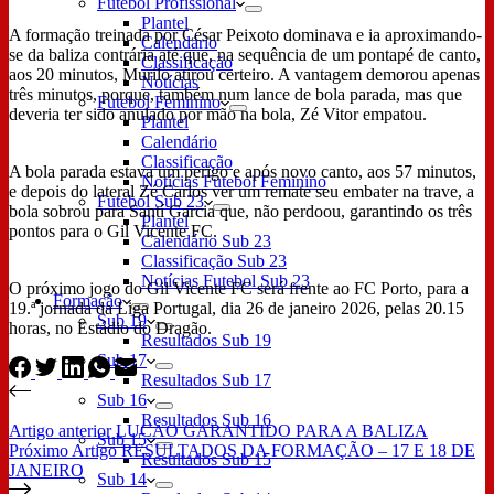
Futebol Profissional
Plantel
A formação treinada por César Peixoto dominava e ia aproximando-
Calendário
se da baliza contrária até que, na sequência de um pontapé de canto,
Classificação
aos 20 minutos, Murilo atirou certeiro. A vantagem demorou apenas
Notícias
três minutos, porque, também num lance de bola parada, mas que
Futebol Feminino
deveria ter sido anulado por mão na bola, Zé Vitor empatou.
Plantel
Calendário
Classificação
A bola parada estava um perigo e após novo canto, aos 57 minutos,
Notícias Futebol Feminino
e depois do lateral Zé Carlos ver um remate seu embater na trave, a
Futebol Sub 23
bola sobrou para Santí Garcia que, não perdoou, garantindo os três
Plantel
pontos para o Gil Vicente FC.
Calendário Sub 23
Classificação Sub 23
Notícias Futebol Sub 23
O próximo jogo do Gil Vicente FC será frente ao FC Porto, para a
Formação
19.ª jornada da Liga Portugal, dia 26 de janeiro 2026, pelas 20.15
Sub 19
horas, no Estádio do Dragão.
Resultados Sub 19
Sub 17
Resultados Sub 17
Sub 16
Resultados Sub 16
Artigo
anterior
LUCÃO GARANTIDO PARA A BALIZA
Sub 15
Próximo
Artigo
RESULTADOS DA FORMAÇÃO – 17 E 18 DE
Resultados Sub 15
JANEIRO
Sub 14