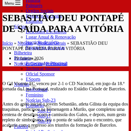
História
Menu
Palmarés
Órgãos Sociais
SEBASTIÃO DEU PONTAPÉ
Prestação de contas
Estatutos
DE SAÍDA PARA A VITÓRIA
Sócios
Descontos Exclusivos
Lugar Anual & Renovação
Inscrição de sócio
Início
»
Notícias
»
Notícias Gerais
»
SEBASTIÃO DEU
Pagamento de quotas
PONTAPÉ DE SAÍDA PARA A VITÓRIA
Bilheteira
Parceiros
19 Janeiro 2026
Patrocinador Principal
Notícias Gerais
/
Profissional
Technical Sponsor
Oficial Sponsor
ESports
O Gil Vicente FC venceu por 2-1 o CD Nacional, em jogo da 18.ª
Notícias
jornada da Liga Portugal, realizado no Estádio Cidade de Barcelos.
Profissional
Feminino
Notícias Sub-23
Antes do apito inicial o jovem Sebastião, atleta Gilista da equipa dos
Formação
traquinas, participou na homenagem a Murilo, que completou uma
Sub-15
centena de desafios com a camisola dos Galos, e depois, num gesto
Sub-17
repleto de simbolismo, deu o ponta de saída para o encontro, que
Sub-19
acabaria com o regresso aos triunfos da formação de Barcelos.
Futebol