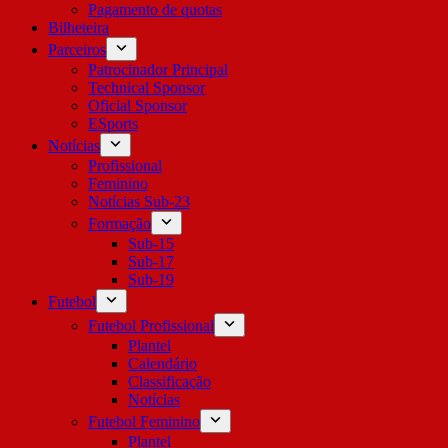
Pagamento de quotas
Bilheteira
Parceiros
Patrocinador Principal
Technical Sponsor
Oficial Sponsor
ESports
Notícias
Profissional
Feminino
Notícias Sub-23
Formação
Sub-15
Sub-17
Sub-19
Futebol
Futebol Profissional
Plantel
Calendário
Classificação
Notícias
Futebol Feminino
Plantel