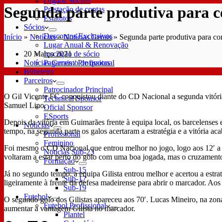
Órgãos Sociais
Segunda parte produtiva para c
Prestação de contas
Estatutos
Sócios
Descontos Exclusivos
Início
»
Notícias
»
Notícias Gerais
»
Segunda parte produtiva para co
Lugar Anual & Renovação
20 Março 2021
Inscrição de sócio
Notícias Gerais
/
Profissional
Pagamento de quotas
Bilheteira
Parceiros
Patrocinador Principal
O Gil Vicente FC conquistou diante do CD Nacional a segunda vitóri
Technical Sponsor
Samuel Lino.
Oficial Sponsor
ESports
Depois da vitória em Guimarães frente à equipa local, os barcelenses
Notícias
tempo, na segunda parte os galos acertaram a estratégia e a vitória ac
Profissional
Feminino
Foi mesmo o CD Nacional que entrou melhor no jogo, logo aos 12′ a e
Notícias Sub-23
voltaram a estar perto do golo com uma boa jogada, mas o cruzamento f
Formação
Sub-15
Já no segundo tempo, a equipa Gilista entrou melhor e acertou a estr
Sub-17
ligeiramente à frente da defesa madeirense para abrir o marcador. Aos 
Sub-19
Futebol
O segundo golo dos Gilistas apareceu aos 70′. Lucas Mineiro, na zon
Futebol Profissional
aumentar a vantagem Gilista no marcador.
Plantel