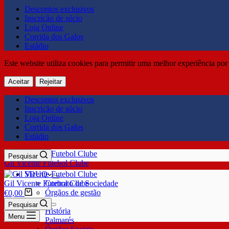
Descontos exclusivos
Inscrição de sócio
Loja Online
Corrida dos Galos
Estádio
Este website utiliza cookies para permitir uma melhor experiência por 
Aceitar
Rejeitar
Descontos exclusivos
Inscrição de sócio
Loja Online
Corrida dos Galos
Estádio
Pesquisar
Gil Vicente Futebol Clube
SDUQ
Gil Vicente Futebol Clube
Contrato de Sociedade
Órgãos de gestão
€
0,00
Clube
Pesquisar
História
Menu
Palmarés