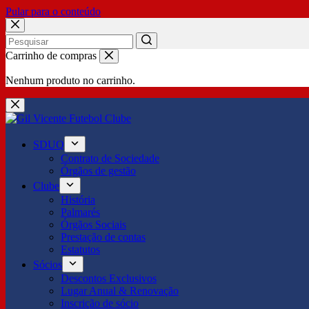
Pular para o conteúdo
No
Carrinho de compras
results
Nenhum produto no carrinho.
SDUQ
Contrato de Sociedade
Órgãos de gestão
Clube
História
Palmarés
Órgãos Sociais
Prestação de contas
Estatutos
Sócios
Descontos Exclusivos
Lugar Anual & Renovação
Inscrição de sócio