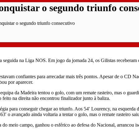
onquistar o segundo triunfo cons
nquistar o segundo triunfo consecutivo
a seguida na Liga NOS. Em jogo da jornada 24, os Gilistas receberam
 estavam confiantes para arrecadar mais três pontos. Apesar de o CD Na
abou por aparecer.
quipa da Madeira tentou o golo, com um remate rasteiro, mas o guardi
eito na direita não encontrou finalizador junto à baliza.
atégia para conseguir chegar ao triunfo. Aos 54′ Lourency, na esquerda
63′ o avançado ainda voltaria a tentar o golo, mas o remate rasteiro sai
a do meio campo, ganhou o esférico ao defesa do Nacional, arrancou is