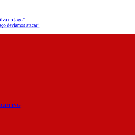
tiva no jogo”
aço devíamos atacar”
COUTING