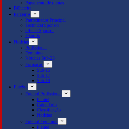
Pagamento de quotas
Bilheteira
Parceiros
Patrocinador Principal
Technical Sponsor
Oficial Sponsor
ESports
Notícias
Profissional
Feminino
Notícias Sub-23
Formação
Sub-15
Sub-17
Sub-19
Futebol
Futebol Profissional
Plantel
Calendário
Classificação
Notícias
Futebol Feminino
Plantel