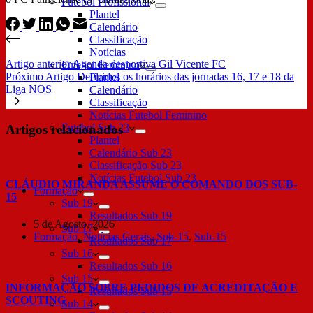
Futebol Profissional
Plantel
Calendário
Classificação
Notícias
Artigo
anterior
Agenda desportiva Gil Vicente FC
Futebol Feminino
Próximo
Artigo
Definidos os horários das jornadas 16, 17 e 18 da
Plantel
Liga NOS
Calendário
Classificação
Notícias Futebol Feminino
Futebol Sub 23
Artigos relacionados
Plantel
Calendário Sub 23
Classificação Sub 23
Notícias Futebol Sub 23
CLÁUDIO MIRANDA ASSUME O COMANDO DOS SUB-
Formação
15
Sub 19
Resultados Sub 19
5 de Agosto, 2026
Sub 17
Formação
,
Notícias Gerais
,
Sub-15
,
Sub-15
Resultados Sub 17
Sub 16
Resultados Sub 16
Sub 15
INFORMAÇÃO SOBRE PEDIDOS DE ACREDITAÇÃO E
Resultados Sub 15
SCOUTING
Sub 14