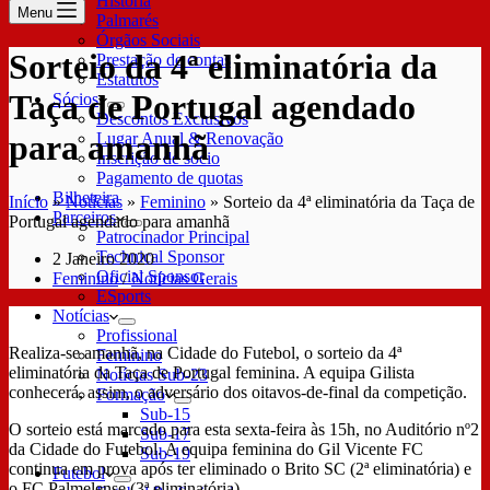
História
Menu
Palmarés
Órgãos Sociais
Sorteio da 4ª eliminatória da
Prestação de contas
Estatutos
Taça de Portugal agendado
Sócios
Descontos Exclusivos
para amanhã
Lugar Anual & Renovação
Inscrição de sócio
Pagamento de quotas
Bilheteira
Início
»
Notícias
»
Feminino
»
Sorteio da 4ª eliminatória da Taça de
Parceiros
Portugal agendado para amanhã
Patrocinador Principal
Technical Sponsor
2 Janeiro 2020
Oficial Sponsor
Feminino
/
Notícias Gerais
ESports
Notícias
Profissional
Realiza-se amanhã, na Cidade do Futebol, o sorteio da 4ª
Feminino
eliminatória da Taça de Portugal feminina. A equipa Gilista
Notícias Sub-23
conhecerá, assim, o adversário dos oitavos-de-final da competição.
Formação
Sub-15
O sorteio está marcado para esta sexta-feira às 15h, no Auditório nº2
Sub-17
da Cidade do Futebol. A equipa feminina do Gil Vicente FC
Sub-19
continua em prova após ter eliminado o Brito SC (2ª eliminatória) e
Futebol
o FC Palmelense (3ª eliminatória).