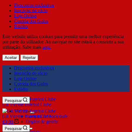
Descontos exclusivos
Inscrição de sócio
Loja Online
Corrida dos Galos
Estádio
Este website utiliza cookies para permitir uma melhor experiência
por parte do utilizador. Ao navegar no site estará a consentir a sua
utilização. Sabe mais
aqui
.
Aceitar
Rejeitar
Descontos exclusivos
Inscrição de sócio
Loja Online
Corrida dos Galos
Estádio
Pesquisar
Gil Vicente Futebol Clube
SDUQ
Gil Vicente Futebol Clube
Contrato de Sociedade
Órgãos de gestão
€
0,00
Clube
Pesquisar