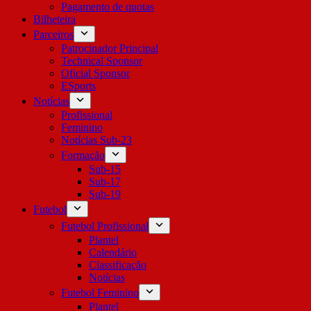
Pagamento de quotas
Bilheteira
Parceiros
Patrocinador Principal
Technical Sponsor
Oficial Sponsor
ESports
Notícias
Profissional
Feminino
Notícias Sub-23
Formação
Sub-15
Sub-17
Sub-19
Futebol
Futebol Profissional
Plantel
Calendário
Classificação
Notícias
Futebol Feminino
Plantel