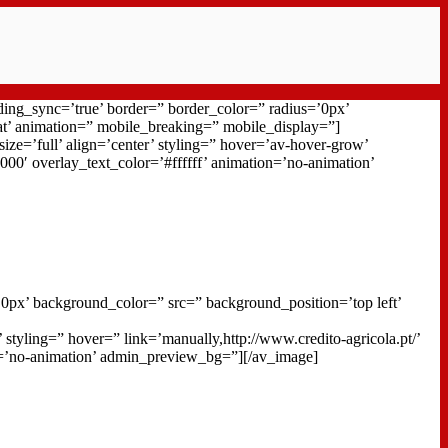
ding_sync=’true’ border=” border_color=” radius=’0px’
at’ animation=” mobile_breaking=” mobile_display=”]
ze=’full’ align=’center’ styling=” hover=’av-hover-grow’
000′ overlay_text_color=’#ffffff’ animation=’no-animation’
0px’ background_color=” src=” background_position=’top left’
’ styling=” hover=” link=’manually,http://www.credito-agricola.pt/’
on=’no-animation’ admin_preview_bg=”][/av_image]