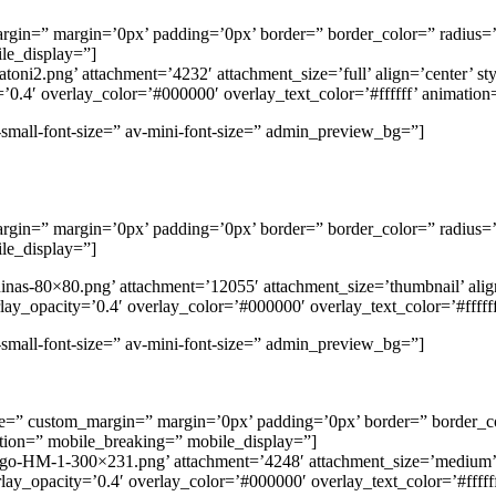
rgin=” margin=’0px’ padding=’0px’ border=” border_color=” radius=’
le_display=”]
catoni2.png’ attachment=’4232′ attachment_size=’full’ align=’center’ s
=’0.4′ overlay_color=’#000000′ overlay_text_color=’#ffffff’ animati
-small-font-size=” av-mini-font-size=” admin_preview_bg=”]
rgin=” margin=’0px’ padding=’0px’ border=” border_color=” radius=’
le_display=”]
uinas-80×80.png’ attachment=’12055′ attachment_size=’thumbnail’ alig
verlay_opacity=’0.4′ overlay_color=’#000000′ overlay_text_color=’#ff
-small-font-size=” av-mini-font-size=” admin_preview_bg=”]
ace=” custom_margin=” margin=’0px’ padding=’0px’ border=” border_c
ation=” mobile_breaking=” mobile_display=”]
/Logo-HM-1-300×231.png’ attachment=’4248′ attachment_size=’medium’ 
rlay_opacity=’0.4′ overlay_color=’#000000′ overlay_text_color=’#fff