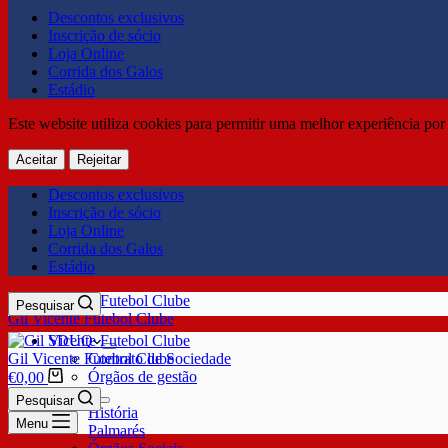
Descontos exclusivos
Inscrição de sócio
Loja Online
Corrida dos Galos
Estádio
Este website utiliza cookies para permitir uma melhor experiência por 
Aceitar
Rejeitar
Descontos exclusivos
Inscrição de sócio
Loja Online
Corrida dos Galos
Estádio
Pesquisar
Gil Vicente Futebol Clube
SDUQ
Gil Vicente Futebol Clube
Contrato de Sociedade
Órgãos de gestão
€
0,00
Clube
Pesquisar
História
Menu
Palmarés