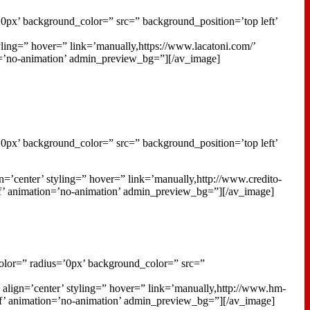
0px’ background_color=” src=” background_position=’top left’
tyling=” hover=” link=’manually,https://www.lacatoni.com/’
on=’no-animation’ admin_preview_bg=”][/av_image]
0px’ background_color=” src=” background_position=’top left’
n=’center’ styling=” hover=” link=’manually,http://www.credito-
ffff’ animation=’no-animation’ admin_preview_bg=”][/av_image]
olor=” radius=’0px’ background_color=” src=”
align=’center’ styling=” hover=” link=’manually,http://www.hm-
fff’ animation=’no-animation’ admin_preview_bg=”][/av_image]