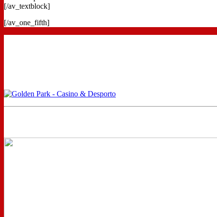
[/av_textblock]
[/av_one_fifth]