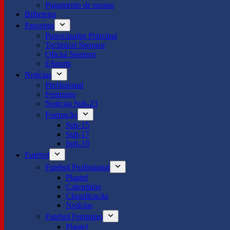
Pagamento de quotas
Bilheteira
Parceiros
Patrocinador Principal
Technical Sponsor
Oficial Sponsor
ESports
Notícias
Profissional
Feminino
Notícias Sub-23
Formação
Sub-15
Sub-17
Sub-19
Futebol
Futebol Profissional
Plantel
Calendário
Classificação
Notícias
Futebol Feminino
Plantel