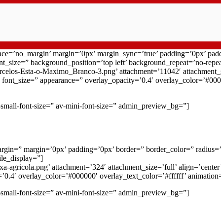
 space=’no_margin’ margin=’0px’ margin_sync=’true’ padding=’0px’ pad
nt_size=” background_position=’top left’ background_repeat=’no-repe
Barcelos-Esta-o-Maximo_Branco-3.png’ attachment=’11042′ attachment_si
” font_size=” appearance=” overlay_opacity=’0.4′ overlay_color=’#000
-small-font-size=” av-mini-font-size=” admin_preview_bg=”]
rgin=” margin=’0px’ padding=’0px’ border=” border_color=” radius=’
le_display=”]
xa-agricola.png’ attachment=’324′ attachment_size=’full’ align=’center
=’0.4′ overlay_color=’#000000′ overlay_text_color=’#ffffff’ animati
-small-font-size=” av-mini-font-size=” admin_preview_bg=”]