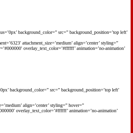
ius=’0px’ background_color=” src=” background_position=’top left’
ent=’6323′ attachment_size=’medium’ align=’center’ styling=”
r=’#000000′ overlay_text_color=’#ffffff’ animation=’no-animation’
0px’ background_color=” src=” background_position=’top left’
=’medium’ align=’center’ styling=” hover=”
#000000′ overlay_text_color=’#ffffff’ animation=’no-animation’