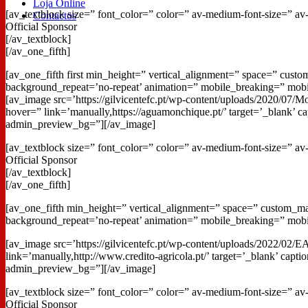
Loja Online
[av_textblock size=” font_color=” color=” av-medium-font-size=” av
Contactos
Official Sponsor
[/av_textblock]
[/av_one_fifth]
[av_one_fifth first min_height=” vertical_alignment=” space=” cus
background_repeat=’no-repeat’ animation=” mobile_breaking=” mobi
[av_image src=’https://gilvicentefc.pt/wp-content/uploads/2020/07
hover=” link=’manually,https://aguamonchique.pt/’ target=’_blank’ c
admin_preview_bg=”][/av_image]
[av_textblock size=” font_color=” color=” av-medium-font-size=” av
Official Sponsor
[/av_textblock]
[/av_one_fifth]
[av_one_fifth min_height=” vertical_alignment=” space=” custom_ma
background_repeat=’no-repeat’ animation=” mobile_breaking=” mobi
[av_image src=’https://gilvicentefc.pt/wp-content/uploads/2022/02
link=’manually,http://www.credito-agricola.pt/’ target=’_blank’ cap
admin_preview_bg=”][/av_image]
[av_textblock size=” font_color=” color=” av-medium-font-size=” av
Official Sponsor