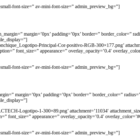
-small-font-size=” av-mini-font-size=” admin_preview_bg=”]
tom_margin=” margin=’0px’ padding=’0px’ border=” border_color=” rad
le_display=”]
/Monchique_Logotipo-Principal-Cor-positivo-RGB-300×177.png’ attachm
aption=” font_size=” appearance=” overlay_opacity=’0.4′ overlay_colo
-small-font-size=” av-mini-font-size=” admin_preview_bg=”]
rgin=” margin=’0px’ padding=’0px’ border=” border_color=” radius=’
le_display=”]
/EACTECH-Logotipo-1-300×89.png’ attachment=’11034′ attachment_size
tion=” font_size=” appearance=” overlay_opacity=’0.4′ overlay_color=’
-small-font-size=” av-mini-font-size=” admin_preview_bg=”]