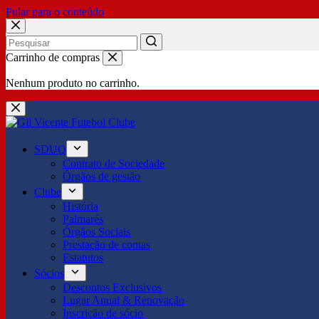
Pular para o conteúdo
No
Carrinho de compras
results
Nenhum produto no carrinho.
SDUQ
Contrato de Sociedade
Órgãos de gestão
Clube
História
Palmarés
Órgãos Sociais
Prestação de contas
Estatutos
Sócios
Descontos Exclusivos
Lugar Anual & Renovação
Inscrição de sócio