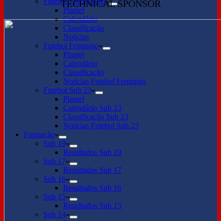
Futebol Profissional
TECHNICAL SPONSOR
Plantel
Calendário
Classificação
Notícias
Futebol Feminino
Plantel
Calendário
Classificação
Notícias Futebol Feminino
Futebol Sub 23
Plantel
Calendário Sub 23
Classificação Sub 23
Notícias Futebol Sub 23
Formação
Sub 19
Resultados Sub 19
Sub 17
Resultados Sub 17
Sub 16
Resultados Sub 16
Sub 15
Resultados Sub 15
Sub 14