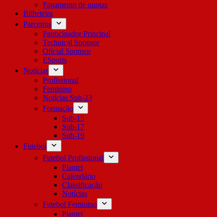
Pagamento de quotas
Bilheteira
Parceiros
Patrocinador Principal
Technical Sponsor
Oficial Sponsor
ESports
Notícias
Profissional
Feminino
Notícias Sub-23
Formação
Sub-15
Sub-17
Sub-19
Futebol
Futebol Profissional
Plantel
Calendário
Classificação
Notícias
Futebol Feminino
Plantel