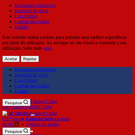
Descontos exclusivos
Inscrição de sócio
Loja Online
Corrida dos Galos
Estádio
Este website utiliza cookies para permitir uma melhor experiência
por parte do utilizador. Ao navegar no site estará a consentir a sua
utilização. Sabe mais
aqui
.
Aceitar
Rejeitar
Descontos exclusivos
Inscrição de sócio
Loja Online
Corrida dos Galos
Estádio
Pesquisar
Gil Vicente Futebol Clube
SDUQ
Gil Vicente Futebol Clube
Contrato de Sociedade
Órgãos de gestão
€
0,00
Clube
Pesquisar