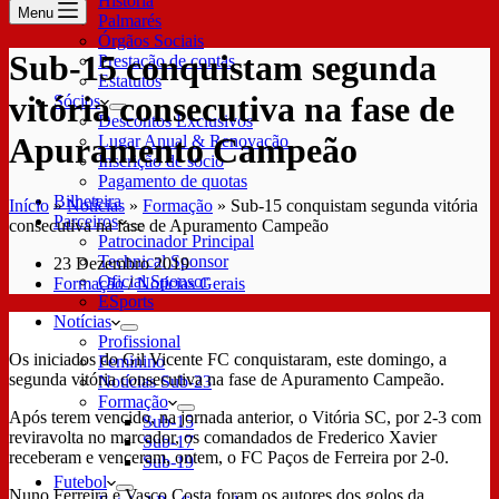
História
Menu
Palmarés
Órgãos Sociais
Sub-15 conquistam segunda
Prestação de contas
Estatutos
vitória consecutiva na fase de
Sócios
Descontos Exclusivos
Apuramento Campeão
Lugar Anual & Renovação
Inscrição de sócio
Pagamento de quotas
Bilheteira
Início
»
Notícias
»
Formação
»
Sub-15 conquistam segunda vitória
Parceiros
consecutiva na fase de Apuramento Campeão
Patrocinador Principal
Technical Sponsor
23 Dezembro 2019
Oficial Sponsor
Formação
/
Notícias Gerais
ESports
Notícias
Profissional
Os iniciados do Gil Vicente FC conquistaram, este domingo, a
Feminino
segunda vitória consecutiva na fase de Apuramento Campeão.
Notícias Sub-23
Formação
Após terem vencido, na jornada anterior, o Vitória SC, por 2-3 com
Sub-15
reviravolta no marcador, os comandados de Frederico Xavier
Sub-17
receberam e venceram, ontem, o FC Paços de Ferreira por 2-0.
Sub-19
Futebol
Nuno Ferreira e Vasco Costa foram os autores dos golos da