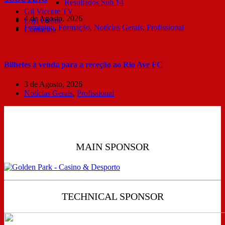
Resultados Sub 14
Gil Vicente TV
4 de Agosto, 2026
Loja Online
Feminino
,
Formação
,
Notícias Gerais
,
Profissional
Contactos
Bilhetes à venda para a receção ao Rio Ave FC
3 de Agosto, 2026
Notícias Gerais
,
Profissional
MAIN SPONSOR
TECHNICAL SPONSOR