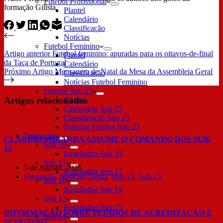
Futebol Profissional
formação Gilista.
Plantel
Calendário
Classificação
Notícias
Futebol Feminino
Artigo
anterior
Futebol feminino: apuradas para os oitavos-de-final
Plantel
da Taça de Portugal
Calendário
Próximo
Artigo
Mensagem de Natal da Mesa da Assembleia Geral
Classificação
Notícias Futebol Feminino
Futebol Sub 23
Artigos relacionados
Plantel
Calendário Sub 23
Classificação Sub 23
Notícias Futebol Sub 23
Formação
CLÁUDIO MIRANDA ASSUME O COMANDO DOS SUB-
Sub 19
15
Resultados Sub 19
Sub 17
5 de Agosto, 2026
Resultados Sub 17
Formação
,
Notícias Gerais
,
Sub-15
,
Sub-15
Sub 16
Resultados Sub 16
Sub 15
Resultados Sub 15
INFORMAÇÃO SOBRE PEDIDOS DE ACREDITAÇÃO E
Sub 14
SCOUTING