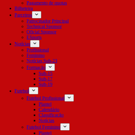
Pagamento de quotas
Bilheteira
Parceiros
Patrocinador Principal
Technical Sponsor
Oficial Sponsor
ESports
Notícias
Profissional
Feminino
Notícias Sub-23
Formação
Sub-15
Sub-17
Sub-19
Futebol
Futebol Profissional
Plantel
Calendário
Classificação
Notícias
Futebol Feminino
Plantel