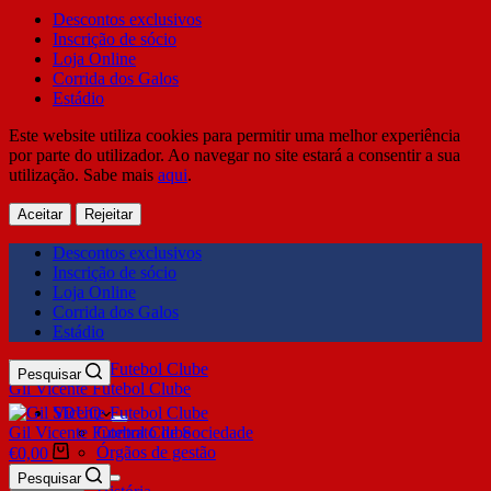
Descontos exclusivos
Inscrição de sócio
Loja Online
Corrida dos Galos
Estádio
Este website utiliza cookies para permitir uma melhor experiência
por parte do utilizador. Ao navegar no site estará a consentir a sua
utilização. Sabe mais
aqui
.
Aceitar
Rejeitar
Descontos exclusivos
Inscrição de sócio
Loja Online
Corrida dos Galos
Estádio
Pesquisar
Gil Vicente Futebol Clube
SDUQ
Gil Vicente Futebol Clube
Contrato de Sociedade
Órgãos de gestão
€
0,00
Clube
Pesquisar