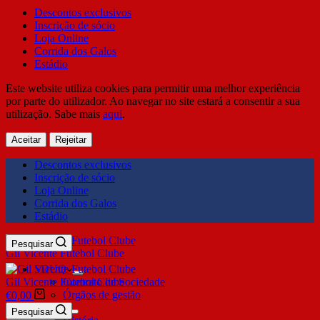
Descontos exclusivos
Inscrição de sócio
Loja Online
Corrida dos Galos
Estádio
Este website utiliza cookies para permitir uma melhor experiência
por parte do utilizador. Ao navegar no site estará a consentir a sua
utilização. Sabe mais
aqui
.
Aceitar
Rejeitar
Descontos exclusivos
Inscrição de sócio
Loja Online
Corrida dos Galos
Estádio
Pesquisar
Gil Vicente Futebol Clube
SDUQ
Gil Vicente Futebol Clube
Contrato de Sociedade
Órgãos de gestão
€
0,00
Clube
Pesquisar