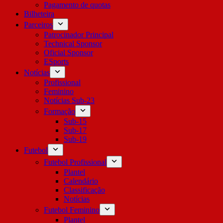
Pagamento de quotas
Bilheteira
Parceiros
Patrocinador Principal
Technical Sponsor
Oficial Sponsor
ESports
Notícias
Profissional
Feminino
Notícias Sub-23
Formação
Sub-15
Sub-17
Sub-19
Futebol
Futebol Profissional
Plantel
Calendário
Classificação
Notícias
Futebol Feminino
Plantel