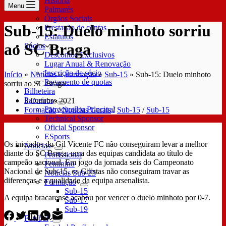
História
Menu
Palmarés
Órgãos Sociais
Sub-15: Duelo minhoto sorriu
Prestação de contas
Estatutos
ao SC Braga
Sócios
Descontos Exclusivos
Lugar Anual & Renovação
Inscrição de sócio
Início
»
Notícias
»
Formação
»
Sub-15
»
Sub-15: Duelo minhoto
Pagamento de quotas
sorriu ao SC Braga
Bilheteira
Parceiros
3 Outubro 2021
Patrocinador Principal
Formação
/
Notícias Gerais
/
Sub-15
/
Sub-15
Technical Sponsor
Oficial Sponsor
ESports
Os iniciados do Gil Vicente FC não conseguiram levar a melhor
Notícias
diante do SC Braga, uma das equipas candidata ao título de
Profissional
campeão nacional. Em jogo da jornada seis do Campeonato
Feminino
Nacional de Sub-15, os Gilistas não conseguiram travar as
Notícias Sub-23
diferenças e a qualidade da equipa arsenalista.
Formação
Sub-15
A equipa bracarense acabou por vencer o duelo minhoto por 0-7.
Sub-17
Sub-19
Futebol