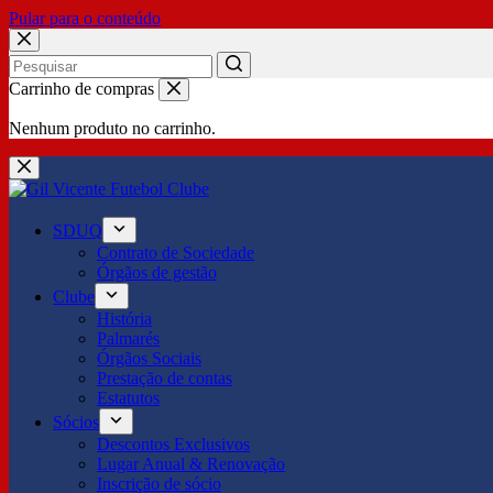
Pular para o conteúdo
No
Carrinho de compras
results
Nenhum produto no carrinho.
SDUQ
Contrato de Sociedade
Órgãos de gestão
Clube
História
Palmarés
Órgãos Sociais
Prestação de contas
Estatutos
Sócios
Descontos Exclusivos
Lugar Anual & Renovação
Inscrição de sócio