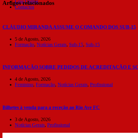
Loja Online
Artigos relacionados
Contactos
CLÁUDIO MIRANDA ASSUME O COMANDO DOS SUB-15
5 de Agosto, 2026
Formação
,
Notícias Gerais
,
Sub-15
,
Sub-15
INFORMAÇÃO SOBRE PEDIDOS DE ACREDITAÇÃO E S
4 de Agosto, 2026
Feminino
,
Formação
,
Notícias Gerais
,
Profissional
Bilhetes à venda para a receção ao Rio Ave FC
3 de Agosto, 2026
Notícias Gerais
,
Profissional