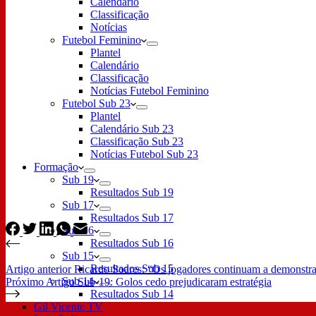
Calendário
Classificação
Notícias
Futebol Feminino
Plantel
Calendário
Classificação
Notícias Futebol Feminino
Futebol Sub 23
Plantel
Calendário Sub 23
Classificação Sub 23
Notícias Futebol Sub 23
Formação
Sub 19
Resultados Sub 19
Sub 17
Resultados Sub 17
Sub 16
Resultados Sub 16
Sub 15
Resultados Sub 15
Artigo
anterior
Ricardo Soares: “Os jogadores continuam a demonstra
Sub 14
Próximo
Artigo
Sub-19: Golos cedo prejudicaram estratégia
Resultados Sub 14
Gil Vicente TV