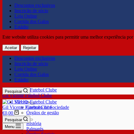
Descontos exclusivos
Inscrição de sócio
Loja Online
Corrida dos Galos
Estádio
Este website utiliza cookies para permitir uma melhor experiência por 
Aceitar
Rejeitar
Descontos exclusivos
Inscrição de sócio
Loja Online
Corrida dos Galos
Estádio
Pesquisar
Gil Vicente Futebol Clube
SDUQ
Gil Vicente Futebol Clube
Contrato de Sociedade
Órgãos de gestão
€
0,00
Clube
Pesquisar
História
Menu
Palmarés