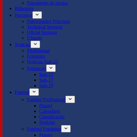
Pagamento de quotas
Bilheteira
Parceiros
Patrocinador Principal
Technical Sponsor
Oficial Sponsor
ESports
Notícias
Profissional
Feminino
Notícias Sub-23
Formação
Sub-15
Sub-17
Sub-19
Futebol
Futebol Profissional
Plantel
Calendário
Classificação
Notícias
Futebol Feminino
Plantel