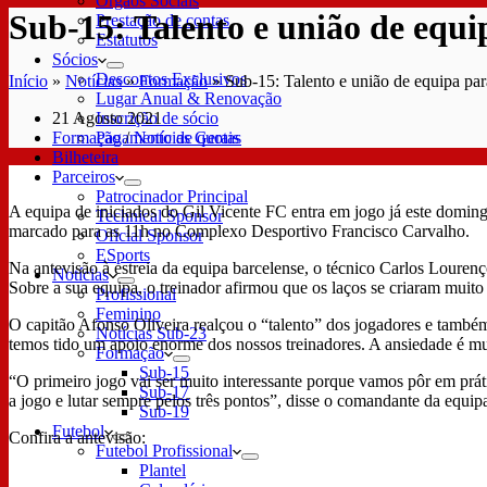
Órgãos Sociais
Sub-15: Talento e união de equ
Prestação de contas
Estatutos
Sócios
Descontos Exclusivos
Início
»
Notícias
»
Formação
»
Sub-15: Talento e união de equipa pa
Lugar Anual & Renovação
21 Agosto 2021
Inscrição de sócio
Formação
/
Notícias Gerais
Pagamento de quotas
Bilheteira
Parceiros
Patrocinador Principal
A equipa de iniciados do Gil Vicente FC entra em jogo já este domi
Technical Sponsor
marcado para as 11h no Complexo Desportivo Francisco Carvalho.
Oficial Sponsor
ESports
Na antevisão à estreia da equipa barcelense, o técnico Carlos Loure
Notícias
Sobre a sua equipa, o treinador afirmou que os laços se criaram muito
Profissional
Feminino
O capitão Afonso Oliveira realçou o “talento” dos jogadores e também
Notícias Sub-23
temos tido um apoio enorme dos nossos treinadores. A ansiedade é mu
Formação
Sub-15
“O primeiro jogo vai ser muito interessante porque vamos pôr em práti
Sub-17
a jogo e lutar sempre pelos três pontos”, disse o comandante da equip
Sub-19
Futebol
Confira a antevisão:
Futebol Profissional
Plantel