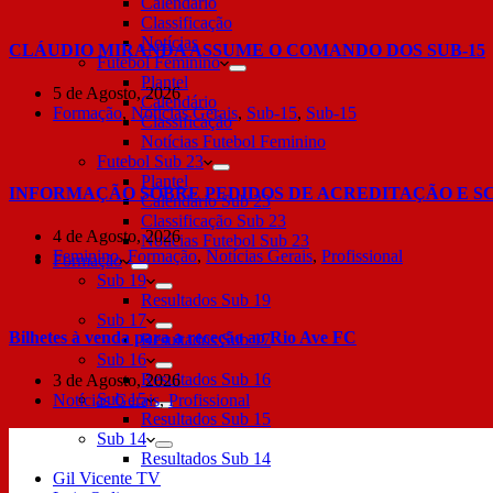
Calendário
Classificação
Notícias
CLÁUDIO MIRANDA ASSUME O COMANDO DOS SUB-15
Futebol Feminino
Plantel
5 de Agosto, 2026
Calendário
Formação
,
Notícias Gerais
,
Sub-15
,
Sub-15
Classificação
Notícias Futebol Feminino
Futebol Sub 23
Plantel
INFORMAÇÃO SOBRE PEDIDOS DE ACREDITAÇÃO E S
Calendário Sub 23
Classificação Sub 23
4 de Agosto, 2026
Notícias Futebol Sub 23
Feminino
,
Formação
,
Notícias Gerais
,
Profissional
Formação
Sub 19
Resultados Sub 19
Sub 17
Bilhetes à venda para a receção ao Rio Ave FC
Resultados Sub 17
Sub 16
Resultados Sub 16
3 de Agosto, 2026
Sub 15
Notícias Gerais
,
Profissional
Resultados Sub 15
Sub 14
Resultados Sub 14
Gil Vicente TV