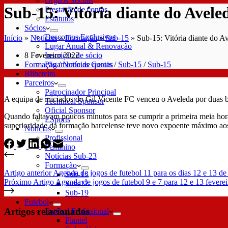
Órgãos Sociais
Sub-15: Vitória diante do Aveled
Prestação de contas
Estatutos
Sócios
Descontos Exclusivos
Início
»
Notícias
»
Formação
»
Sub-15
»
Sub-15: Vitória diante do Av
Lugar Anual & Renovação
8 Fevereiro 2022
Inscrição de sócio
Formação
/
Notícias Gerais
/
Sub-15
/
Sub-15
Pagamento de quotas
Bilheteira
Parceiros
Patrocinador Principal
A equipa de iniciados do Gil Vicente FC venceu o Aveleda por duas b
Technical Sponsor
Oficial Sponsor
Quando faltavam poucos minutos para se cumprir a primeira meia hora 
ESports
superioridade da formação barcelense teve novo expoente máximo ao
Notícias
Profissional
Feminino
Notícias Sub-23
Formação
Artigo
anterior
Agenda de jogos de futebol 11 para os dias 12 e 13 de 
Sub-15
Próximo
Artigo
Agenda de jogos de futebol 9 e 7 para 12 e 13 feverei
Sub-17
Sub-19
Futebol
Artigos relacionados
Futebol Profissional
Plantel