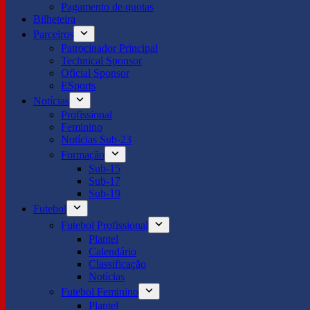
Pagamento de quotas
Bilheteira
Parceiros
Patrocinador Principal
Technical Sponsor
Oficial Sponsor
ESports
Notícias
Profissional
Feminino
Notícias Sub-23
Formação
Sub-15
Sub-17
Sub-19
Futebol
Futebol Profissional
Plantel
Calendário
Classificação
Notícias
Futebol Feminino
Plantel