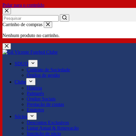
Pular para o conteúdo
No
Carrinho de compras
results
Nenhum produto no carrinho.
SDUQ
Contrato de Sociedade
Órgãos de gestão
Clube
História
Palmarés
Órgãos Sociais
Prestação de contas
Estatutos
Sócios
Descontos Exclusivos
Lugar Anual & Renovação
Inscrição de sócio