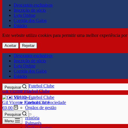
Descontos exclusivos
Inscrição de sócio
Loja Online
Corrida dos Galos
Estádio
Este website utiliza cookies para permitir uma melhor experiência por 
Aceitar
Rejeitar
Descontos exclusivos
Inscrição de sócio
Loja Online
Corrida dos Galos
Estádio
Pesquisar
Gil Vicente Futebol Clube
SDUQ
Gil Vicente Futebol Clube
Contrato de Sociedade
Órgãos de gestão
€
0,00
Clube
Pesquisar
História
Menu
Palmarés