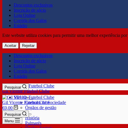
Descontos exclusivos
Inscrição de sócio
Loja Online
Corrida dos Galos
Estádio
Este website utiliza cookies para permitir uma melhor experiência por 
Aceitar
Rejeitar
Descontos exclusivos
Inscrição de sócio
Loja Online
Corrida dos Galos
Estádio
Pesquisar
Gil Vicente Futebol Clube
SDUQ
Gil Vicente Futebol Clube
Contrato de Sociedade
Órgãos de gestão
€
0,00
Clube
Pesquisar
História
Menu
Palmarés