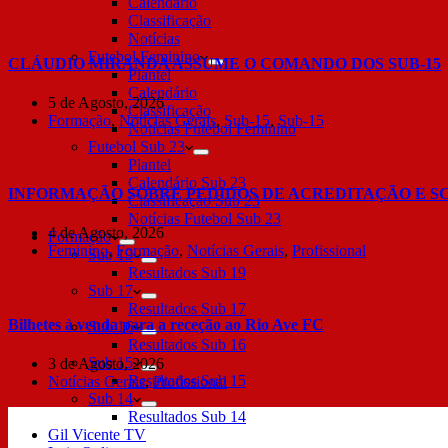
Calendário
Classificação
Notícias
Futebol Feminino
CLÁUDIO MIRANDA ASSUME O COMANDO DOS SUB-15
Plantel
Calendário
5 de Agosto, 2026
Classificação
Formação
,
Notícias Gerais
,
Sub-15
,
Sub-15
Notícias Futebol Feminino
Futebol Sub 23
Plantel
Calendário Sub 23
INFORMAÇÃO SOBRE PEDIDOS DE ACREDITAÇÃO E S
Classificação Sub 23
Notícias Futebol Sub 23
4 de Agosto, 2026
Formação
Feminino
,
Formação
,
Notícias Gerais
,
Profissional
Sub 19
Resultados Sub 19
Sub 17
Resultados Sub 17
Bilhetes à venda para a receção ao Rio Ave FC
Sub 16
Resultados Sub 16
Sub 15
3 de Agosto, 2026
Resultados Sub 15
Notícias Gerais
,
Profissional
Sub 14
Resultados Sub 14
Gil Vicente TV