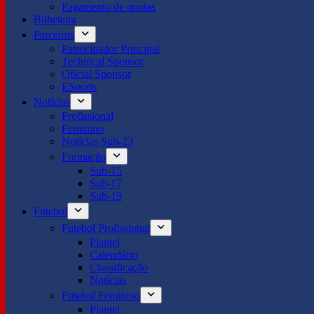
Pagamento de quotas
Bilheteira
Parceiros
Patrocinador Principal
Technical Sponsor
Oficial Sponsor
ESports
Notícias
Profissional
Feminino
Notícias Sub-23
Formação
Sub-15
Sub-17
Sub-19
Futebol
Futebol Profissional
Plantel
Calendário
Classificação
Notícias
Futebol Feminino
Plantel