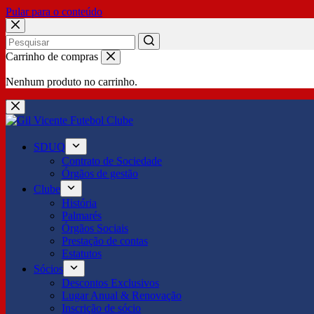
Pular para o conteúdo
No
Carrinho de compras
results
Nenhum produto no carrinho.
SDUQ
Contrato de Sociedade
Órgãos de gestão
Clube
História
Palmarés
Órgãos Sociais
Prestação de contas
Estatutos
Sócios
Descontos Exclusivos
Lugar Anual & Renovação
Inscrição de sócio