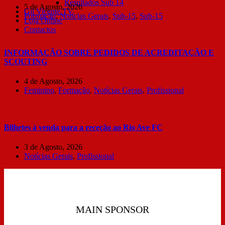
Resultados Sub 14
5 de Agosto, 2026
Gil Vicente TV
Formação
,
Notícias Gerais
,
Sub-15
,
Sub-15
Loja Online
Contactos
INFORMAÇÃO SOBRE PEDIDOS DE ACREDITAÇÃO E
SCOUTING
4 de Agosto, 2026
Feminino
,
Formação
,
Notícias Gerais
,
Profissional
Bilhetes à venda para a receção ao Rio Ave FC
3 de Agosto, 2026
Notícias Gerais
,
Profissional
MAIN SPONSOR