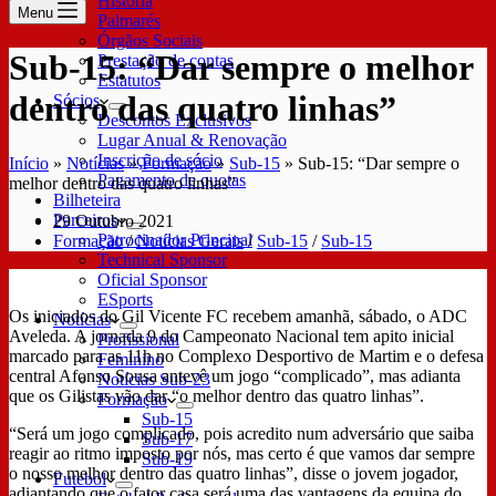
História
Menu
Palmarés
Órgãos Sociais
Sub-15: “Dar sempre o melhor
Prestação de contas
Estatutos
dentro das quatro linhas”
Sócios
Descontos Exclusivos
Lugar Anual & Renovação
Inscrição de sócio
Início
»
Notícias
»
Formação
»
Sub-15
»
Sub-15: “Dar sempre o
Pagamento de quotas
melhor dentro das quatro linhas”
Bilheteira
Parceiros
29 Outubro 2021
Patrocinador Principal
Formação
/
Notícias Gerais
/
Sub-15
/
Sub-15
Technical Sponsor
Oficial Sponsor
ESports
Os iniciados do Gil Vicente FC recebem amanhã, sábado, o ADC
Notícias
Aveleda. A jornada 9 do Campeonato Nacional tem apito inicial
Profissional
marcado para as 11h no Complexo Desportivo de Martim e o defesa
Feminino
central Afonso Sousa antevê um jogo “complicado”, mas adianta
Notícias Sub-23
que os Gilistas vão dar “o melhor dentro das quatro linhas”.
Formação
Sub-15
“Será um jogo complicado, pois acredito num adversário que saiba
Sub-17
reagir ao ritmo imposto por nós, mas certo é que vamos dar sempre
Sub-19
o nosso melhor dentro das quatro linhas”, disse o jovem jogador,
Futebol
adiantando que o fator casa será uma das vantagens da equipa do