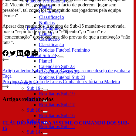
Futebol Profissional
Gil Vicente FC, assim como o facto de poderem “jogar sem
Plantel
pressões”, tal como foi “transmitido aos jogadores pela equipa
Calendário
técnica”.
Classificação
Notícias
Apesar dos resultados, a equipa de Sub-15 mantém-se motivada,
Futebol Feminino
pois o “espírito de equipa”, o “empenho”, o “foco” e a
Plantel
“concentração” dos jogadores dão provas de que a motivação “não
Calendário
falta”.
Classificação
Notícias Futebol Feminino
Futebol Sub 23
Plantel
Calendário Sub 23
Artigo
anterior
Sub-17: Pedro Carvalho assume desejo de ganhar a
Classificação Sub 23
Taça
Notícias Futebol Sub 23
Próximo
Artigo
Golo de Lucas Cunha deu vitória na Madeira
Formação
Sub 19
Resultados Sub 19
Artigos relacionados
Sub 17
Resultados Sub 17
Sub 16
Resultados Sub 16
Sub 15
CLÁUDIO MIRANDA ASSUME O COMANDO DOS SUB-
Resultados Sub 15
15
Sub 14