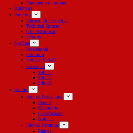
Pagamento de quotas
Bilheteira
Parceiros
Patrocinador Principal
Technical Sponsor
Oficial Sponsor
ESports
Notícias
Profissional
Feminino
Notícias Sub-23
Formação
Sub-15
Sub-17
Sub-19
Futebol
Futebol Profissional
Plantel
Calendário
Classificação
Notícias
Futebol Feminino
Plantel