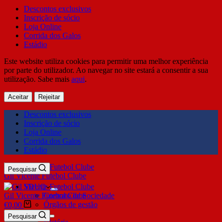
Descontos exclusivos
Inscrição de sócio
Loja Online
Corrida dos Galos
Estádio
Este website utiliza cookies para permitir uma melhor experiência
por parte do utilizador. Ao navegar no site estará a consentir a sua
utilização. Sabe mais
aqui
.
Aceitar
Rejeitar
Descontos exclusivos
Inscrição de sócio
Loja Online
Corrida dos Galos
Estádio
Pesquisar
Gil Vicente Futebol Clube
SDUQ
Gil Vicente Futebol Clube
Contrato de Sociedade
Órgãos de gestão
€
0,00
Clube
Pesquisar