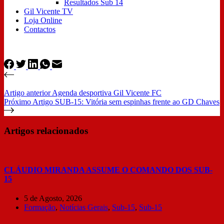
Resultados Sub 14
Gil Vicente TV
Loja Online
Contactos
Artigo
anterior
Agenda desportiva Gil Vicente FC
Próximo
Artigo
SUB-15: Vitória sem espinhas frente ao GD Chaves
Artigos relacionados
CLÁUDIO MIRANDA ASSUME O COMANDO DOS SUB-
15
5 de Agosto, 2026
Formação
,
Notícias Gerais
,
Sub-15
,
Sub-15