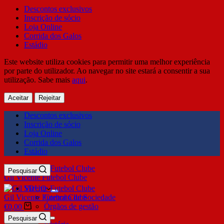
Descontos exclusivos
Inscrição de sócio
Loja Online
Corrida dos Galos
Estádio
Este website utiliza cookies para permitir uma melhor experiência
por parte do utilizador. Ao navegar no site estará a consentir a sua
utilização. Sabe mais
aqui
.
Aceitar
Rejeitar
Descontos exclusivos
Inscrição de sócio
Loja Online
Corrida dos Galos
Estádio
Pesquisar
Gil Vicente Futebol Clube
SDUQ
Gil Vicente Futebol Clube
Contrato de Sociedade
Órgãos de gestão
€
0,00
Clube
Pesquisar