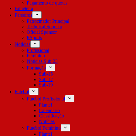
Pagamento de quotas
Bilheteira
Parceiros
Patrocinador Principal
Technical Sponsor
Oficial Sponsor
ESports
Notícias
Profissional
Feminino
Notícias Sub-23
Formação
Sub-15
Sub-17
Sub-19
Futebol
Futebol Profissional
Plantel
Calendário
Classificação
Notícias
Futebol Feminino
Plantel