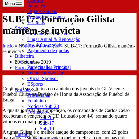
História
Menu
Palmarés
Órgãos Sociais
SUB-17: Formação Gilista
Prestação de contas
Estatutos
mantém-se invicta
Sócios
Descontos Exclusivos
Lugar Anual & Renovação
Inscrição de sócio
Início
»
Notícias
»
Formação
»
SUB-17: Formação Gilista mantém-
Pagamento de quotas
se invicta
Bilheteira
Parceiros
30 Setembro 2019
Patrocinador Principal
Formação
/
Notícias Gerais
Technical Sponsor
Oficial Sponsor
ESports
Continua a ser vitorioso o caminho dos juvenis do Gil Vicente
Notícias
Futebol Clube na Divisão de Honra da Associação de Futebol de
Profissional
Braga.
Feminino
Notícias Sub-23
À quarta jornada da competição, os comandados de Carlos Celso
Formação
receberam e venceram o CD Lousado por 4-0, somando quatro
Sub-15
vitórias em quatro jogos.
Sub-17
Sub-19
A turma Gilista é o melhor ataque do campeonato, com 22 golos
Futebol
marcados, e simultaneamente a melhor defesa, com apenas dois