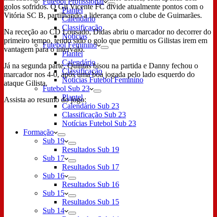
Futebol Profissional
golos sofridos. O Gil Vicente FC divide atualmente pontos com o
Plantel
Vitória SC B, partilhando a liderança com o clube de Guimarães.
Calendário
Classificação
Na receção ao CD Lousado, Didas abriu o marcador no decorrer do
Notícias
primeiro tempo, tendo sido o golo que permitiu os Gilistas irem em
Futebol Feminino
vantagem para o intervalo.
Plantel
Calendário
Já na segunda parte, Quintas bisou na partida e Danny fechou o
Classificação
marcador nos 4-0, após uma boa jogada pelo lado esquerdo do
Notícias Futebol Feminino
ataque Gilista.
Futebol Sub 23
Plantel
Assista ao resumo do jogo:
Calendário Sub 23
Classificação Sub 23
Notícias Futebol Sub 23
Formação
Sub 19
Resultados Sub 19
Sub 17
Resultados Sub 17
Sub 16
Resultados Sub 16
Sub 15
Resultados Sub 15
Sub 14