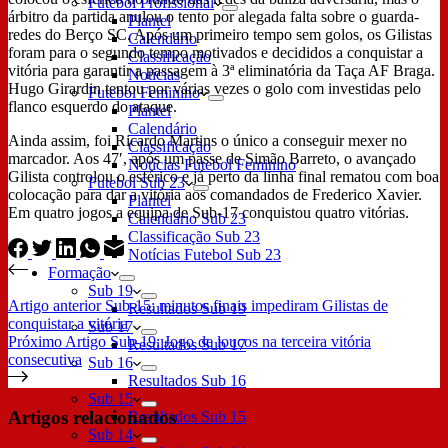
Futebol Profissional
árbitro da partida anulou o tento por alegada falta sobre o guarda-
Plantel
redes do Berço SC. Após um primeiro tempo sem golos, os Gilistas
Calendário
foram para o segundo tempo motivados e decididos a conquistar a
Classificação
vitória para garantir a passagem à 3ª eliminatória da Taça AF Braga.
Notícias
Hugo Girardin tentou por várias vezes o golo com investidas pelo
Futebol Feminino
flanco esquerdo do ataque.
Plantel
Calendário
Ainda assim, foi Ricardo Martins o único a conseguir mexer no
Classificação
marcador. Aos 47′, após um passe de Simão Barreto, o avançado
Notícias Futebol Feminino
Gilista controlou o esférico e já perto da linha final rematou com boa
Futebol Sub 23
colocação para dar a vitória aos comandados de Frederico Xavier.
Plantel
Em quatro jogos a equipa de Sub-17 conquistou quatro vitórias.
Calendário Sub 23
Classificação Sub 23
Notícias Futebol Sub 23
Formação
Sub 19
Artigo
anterior
Sub-15: minutos finais impediram Gilistas de
Resultados Sub 19
conquistar a vitória
Sub 17
Próximo
Artigo
Sub-19: Jogo de loucos na terceira vitória
Resultados Sub 17
consecutiva
Sub 16
Resultados Sub 16
Sub 15
Artigos relacionados
Resultados Sub 15
Sub 14