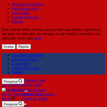
Descontos exclusivos
Inscrição de sócio
Loja Online
Corrida dos Galos
Estádio
Este website utiliza cookies para permitir uma melhor experiência
por parte do utilizador. Ao navegar no site estará a consentir a sua
utilização. Sabe mais
aqui
.
Aceitar
Rejeitar
Descontos exclusivos
Inscrição de sócio
Loja Online
Corrida dos Galos
Estádio
Pesquisar
Gil Vicente Futebol Clube
SDUQ
Gil Vicente Futebol Clube
Contrato de Sociedade
Órgãos de gestão
€
0,00
Clube
Pesquisar