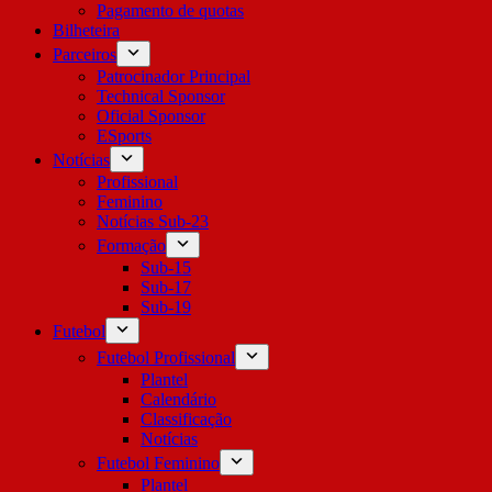
Pagamento de quotas
Bilheteira
Parceiros
Patrocinador Principal
Technical Sponsor
Oficial Sponsor
ESports
Notícias
Profissional
Feminino
Notícias Sub-23
Formação
Sub-15
Sub-17
Sub-19
Futebol
Futebol Profissional
Plantel
Calendário
Classificação
Notícias
Futebol Feminino
Plantel