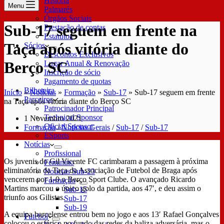
História
Menu
Palmarés
Órgãos Sociais
Sub-17 seguem em frente na
Prestação de contas
Estatutos
Taça após vitória diante do
Sócios
Descontos Exclusivos
Berço SC
Lugar Anual & Renovação
Inscrição de sócio
Pagamento de quotas
Bilheteira
Início
»
Notícias
»
Formação
»
Sub-17
»
Sub-17 seguem em frente
Parceiros
na Taça após vitória diante do Berço SC
Patrocinador Principal
Technical Sponsor
1 Novembro 2021
Oficial Sponsor
Formação
/
Notícias Gerais
/
Sub-17
/
Sub-17
ESports
Notícias
Profissional
Os juvenis do Gil Vicente FC carimbaram a passagem à próxima
Feminino
eliminatória da Taça da Associação de Futebol de Braga após
Notícias Sub-23
vencerem por 1-0 o Berço Sport Clube. O avançado Ricardo
Formação
Martins marcou o único golo da partida, aos 47′, e deu assim o
Sub-15
triunfo aos Gilistas.
Sub-17
Sub-19
A equipa barcelense entrou bem no jogo e aos 13′ Rafael Gonçalves
Futebol
colocou o esférico no fundo das redes da baliza adversária, mas o