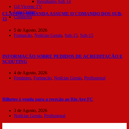
Resultados Sub 14
Gil Vicente TV
Loja Online
CLÁUDIO MIRANDA ASSUME O COMANDO DOS SUB-
Contactos
15
5 de Agosto, 2026
Formação
,
Notícias Gerais
,
Sub-15
,
Sub-15
INFORMAÇÃO SOBRE PEDIDOS DE ACREDITAÇÃO E
SCOUTING
4 de Agosto, 2026
Feminino
,
Formação
,
Notícias Gerais
,
Profissional
Bilhetes à venda para a receção ao Rio Ave FC
3 de Agosto, 2026
Notícias Gerais
,
Profissional