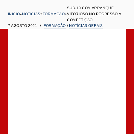
t
SUB-19 COM ARRANQUE
INÍCIO
»
NOTÍCIAS
»
FORMAÇÃO
»
VITORIOSO NO REGRESSO À
e
COMPETIÇÃO
ú
7 AGOSTO 2021
FORMAÇÃO
/
NOTÍCIAS GERAIS
d
o