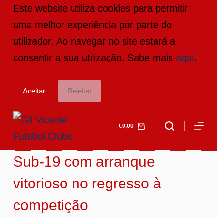
Este website utiliza cookies para permitir
P
uma melhor experiência por parte do
u
utilizador. Ao navegar no site estará a
l
consentir a sua utilização. Sabe mais
aqui
.
a
r
Aceitar
Rejeitar
p
a
€
0,00
r
a
Sub-19 com arranque
o
c
vitorioso no regresso à
o
competição
n