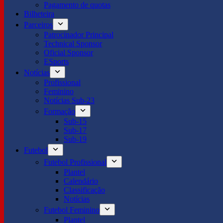
Pagamento de quotas
Bilheteira
Parceiros
Patrocinador Principal
Technical Sponsor
Oficial Sponsor
ESports
Notícias
Profissional
Feminino
Notícias Sub-23
Formação
Sub-15
Sub-17
Sub-19
Futebol
Futebol Profissional
Plantel
Calendário
Classificação
Notícias
Futebol Feminino
Plantel