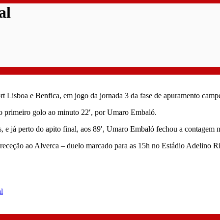
al
ort Lisboa e Benfica, em jogo da jornada 3 da fase de apuramento cam
 o primeiro golo ao minuto 22′, por Umaro Embaló.
e já perto do apito final, aos 89′, Umaro Embaló fechou a contagem no
receção ao Alverca – duelo marcado para as 15h no Estádio Adelino Ri
l