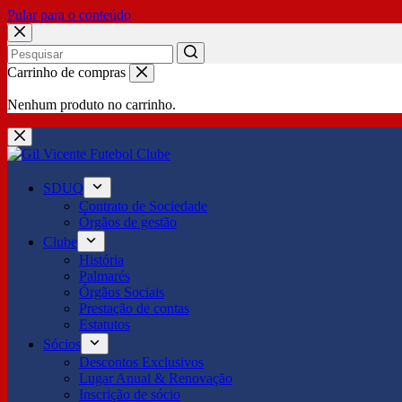
Pular para o conteúdo
No
Carrinho de compras
results
Nenhum produto no carrinho.
SDUQ
Contrato de Sociedade
Órgãos de gestão
Clube
História
Palmarés
Órgãos Sociais
Prestação de contas
Estatutos
Sócios
Descontos Exclusivos
Lugar Anual & Renovação
Inscrição de sócio