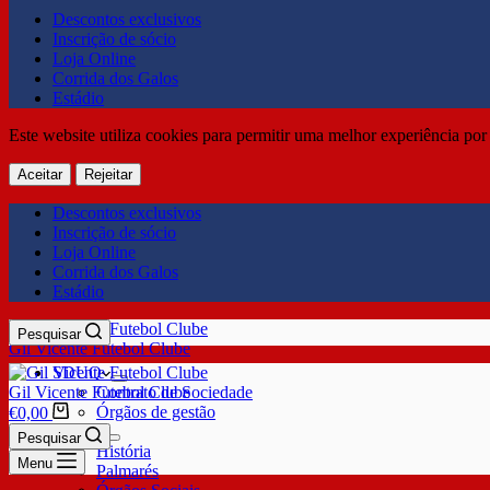
Descontos exclusivos
Inscrição de sócio
Loja Online
Corrida dos Galos
Estádio
Este website utiliza cookies para permitir uma melhor experiência por 
Aceitar
Rejeitar
Descontos exclusivos
Inscrição de sócio
Loja Online
Corrida dos Galos
Estádio
Pesquisar
Gil Vicente Futebol Clube
SDUQ
Gil Vicente Futebol Clube
Contrato de Sociedade
Órgãos de gestão
€
0,00
Clube
Pesquisar
História
Menu
Palmarés