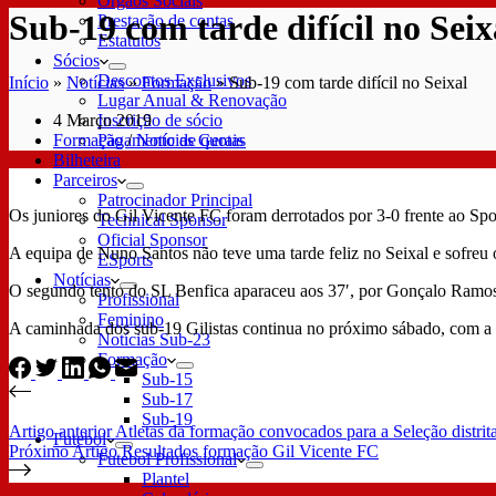
Órgãos Sociais
Sub-19 com tarde difícil no Seix
Prestação de contas
Estatutos
Sócios
Descontos Exclusivos
Início
»
Notícias
»
Formação
»
Sub-19 com tarde difícil no Seixal
Lugar Anual & Renovação
4 Março 2019
Inscrição de sócio
Formação
/
Notícias Gerais
Pagamento de quotas
Bilheteira
Parceiros
Patrocinador Principal
Os juniores do Gil Vicente FC foram derrotados por 3-0 frente ao Sp
Technical Sponsor
Oficial Sponsor
A equipa de Nuno Santos não teve uma tarde feliz no Seixal e sofreu
ESports
Notícias
O segundo tento do SL Benfica aparaceu aos 37′, por Gonçalo Ramos, 
Profissional
Feminino
A caminhada dos sub-19 Gilistas continua no próximo sábado, com a 
Notícias Sub-23
Formação
Sub-15
Sub-17
Sub-19
Artigo
anterior
Atletas da formação convocados para a Seleção distrita
Futebol
Próximo
Artigo
Resultados formação Gil Vicente FC
Futebol Profissional
Plantel