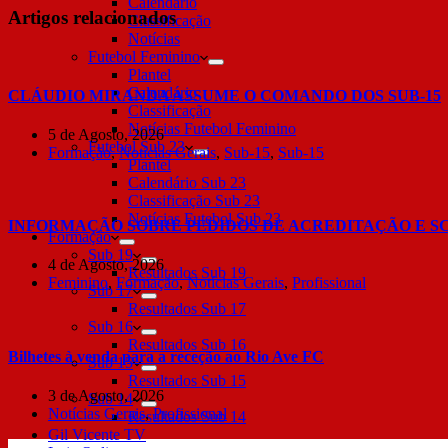
Calendário
Artigos relacionados
Classificação
Notícias
Futebol Feminino
Plantel
Calendário
CLÁUDIO MIRANDA ASSUME O COMANDO DOS SUB-15
Classificação
Notícias Futebol Feminino
5 de Agosto, 2026
Futebol Sub 23
Formação
,
Notícias Gerais
,
Sub-15
,
Sub-15
Plantel
Calendário Sub 23
Classificação Sub 23
Notícias Futebol Sub 23
INFORMAÇÃO SOBRE PEDIDOS DE ACREDITAÇÃO E S
Formação
Sub 19
4 de Agosto, 2026
Resultados Sub 19
Feminino
,
Formação
,
Notícias Gerais
,
Profissional
Sub 17
Resultados Sub 17
Sub 16
Resultados Sub 16
Bilhetes à venda para a receção ao Rio Ave FC
Sub 15
Resultados Sub 15
3 de Agosto, 2026
Sub 14
Notícias Gerais
,
Profissional
Resultados Sub 14
Gil Vicente TV