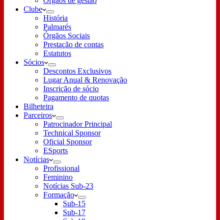
Órgãos de gestão
Clube
História
Palmarés
Órgãos Sociais
Prestação de contas
Estatutos
Sócios
Descontos Exclusivos
Lugar Anual & Renovação
Inscrição de sócio
Pagamento de quotas
Bilheteira
Parceiros
Patrocinador Principal
Technical Sponsor
Oficial Sponsor
ESports
Notícias
Profissional
Feminino
Notícias Sub-23
Formação
Sub-15
Sub-17