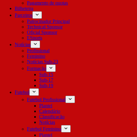
Pagamento de quotas
Bilheteira
Parceiros
Patrocinador Principal
Technical Sponsor
Oficial Sponsor
ESports
Notícias
Profissional
Feminino
Notícias Sub-23
Formação
Sub-15
Sub-17
Sub-19
Futebol
Futebol Profissional
Plantel
Calendário
Classificação
Notícias
Futebol Feminino
Plantel