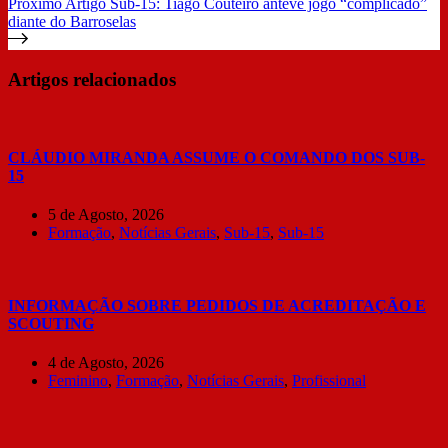
Próximo
Artigo
Sub-15: Tiago Couteiro antevê jogo “complicado”
diante do Barroselas
Artigos relacionados
CLÁUDIO MIRANDA ASSUME O COMANDO DOS SUB-
15
5 de Agosto, 2026
Formação
,
Notícias Gerais
,
Sub-15
,
Sub-15
INFORMAÇÃO SOBRE PEDIDOS DE ACREDITAÇÃO E
SCOUTING
4 de Agosto, 2026
Feminino
,
Formação
,
Notícias Gerais
,
Profissional