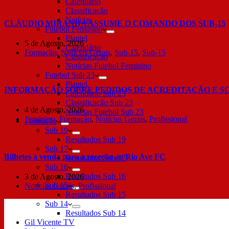
Calendário
Classificação
Notícias
CLÁUDIO MIRANDA ASSUME O COMANDO DOS SUB-15
Futebol Feminino
Plantel
5 de Agosto, 2026
Calendário
Formação
,
Notícias Gerais
,
Sub-15
,
Sub-15
Classificação
Notícias Futebol Feminino
Futebol Sub 23
Plantel
INFORMAÇÃO SOBRE PEDIDOS DE ACREDITAÇÃO E S
Calendário Sub 23
Classificação Sub 23
4 de Agosto, 2026
Notícias Futebol Sub 23
Feminino
,
Formação
,
Notícias Gerais
,
Profissional
Formação
Sub 19
Resultados Sub 19
Sub 17
Bilhetes à venda para a receção ao Rio Ave FC
Resultados Sub 17
Sub 16
Resultados Sub 16
3 de Agosto, 2026
Sub 15
Notícias Gerais
,
Profissional
Resultados Sub 15
Sub 14
Resultados Sub 14
Gil Vicente TV