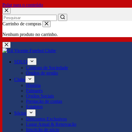
Pular para o conteúdo
No
Carrinho de compras
results
Nenhum produto no carrinho.
SDUQ
Contrato de Sociedade
Órgãos de gestão
Clube
História
Palmarés
Órgãos Sociais
Prestação de contas
Estatutos
Sócios
Descontos Exclusivos
Lugar Anual & Renovação
Inscrição de sócio