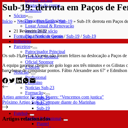
Órgãos Sociais
Sub-19: derrota em Paços de Fe
Prestação de contas
Estatutos
Sócios
Descontos Exclusivos
Início
»
Notícias
»
Formação
»
Sub-19
»
Sub-19: derrota em Paços de
Lugar Anual & Renovação
21 Fevereiro 2022
Inscrição de sócio
Formação
/
Notícias Gerais
/
Sub-19
/
Sub-19
Pagamento de quotas
Bilheteira
Parceiros
Patrocinador Principal
Os sub-19 do Gil Vicente não foram felizes na deslocação a Paços de 
Technical Sponsor
Oficial Sponsor
A equipa pacense chegou ao golo logo aos três minutos e os Gilistas 
ESports
barcelense de conquistar pontos. Fábio Alexandre aos 67′ e Edmilso
Notícias
Profissional
Feminino
Notícias Sub-23
Formação
Artigo
anterior
Ricardo Soares: “Vencemos com justiça”
Sub-15
Próximo
Artigo
Sub-17: empate diante do Marinhas
Sub-17
Sub-19
Futebol
Artigos relacionados
Futebol Profissional
Plantel