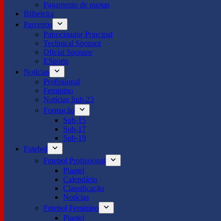
Pagamento de quotas
Bilheteira
Parceiros
Patrocinador Principal
Technical Sponsor
Oficial Sponsor
ESports
Notícias
Profissional
Feminino
Notícias Sub-23
Formação
Sub-15
Sub-17
Sub-19
Futebol
Futebol Profissional
Plantel
Calendário
Classificação
Notícias
Futebol Feminino
Plantel