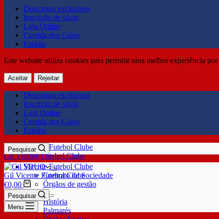
Descontos exclusivos
Inscrição de sócio
Loja Online
Corrida dos Galos
Estádio
Este website utiliza cookies para permitir uma melhor experiência por 
Aceitar
Rejeitar
Descontos exclusivos
Inscrição de sócio
Loja Online
Corrida dos Galos
Estádio
Pesquisar
Gil Vicente Futebol Clube
SDUQ
Gil Vicente Futebol Clube
Contrato de Sociedade
Órgãos de gestão
€
0,00
Clube
Pesquisar
História
Menu
Palmarés