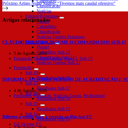
Calendário
Próximo
Artigo
Nuno Santos: “Tivemos mais caudal ofensivo”
Classificação
Notícias
Futebol Feminino
Artigos relacionados
Plantel
Calendário
Classificação
Notícias Futebol Feminino
Futebol Sub 23
CLÁUDIO MIRANDA ASSUME O COMANDO DOS SUB-15
Plantel
Calendário Sub 23
5 de Agosto, 2026
Classificação Sub 23
Formação
,
Notícias Gerais
,
Sub-15
,
Sub-15
Notícias Futebol Sub 23
Formação
Sub 19
Resultados Sub 19
INFORMAÇÃO SOBRE PEDIDOS DE ACREDITAÇÃO E S
Sub 17
Resultados Sub 17
4 de Agosto, 2026
Sub 16
Feminino
,
Formação
,
Notícias Gerais
,
Profissional
Resultados Sub 16
Sub 15
Resultados Sub 15
Sub 14
Bilhetes à venda para a receção ao Rio Ave FC
Resultados Sub 14
Gil Vicente TV
3 de Agosto, 2026