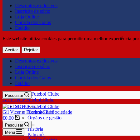
Descontos exclusivos
Inscrição de sócio
Loja Online
Corrida dos Galos
Estádio
Este website utiliza cookies para permitir uma melhor experiência por 
Aceitar
Rejeitar
Descontos exclusivos
Inscrição de sócio
Loja Online
Corrida dos Galos
Estádio
Pesquisar
Gil Vicente Futebol Clube
SDUQ
Gil Vicente Futebol Clube
Contrato de Sociedade
Órgãos de gestão
€
0,00
Clube
Pesquisar
História
Menu
Palmarés