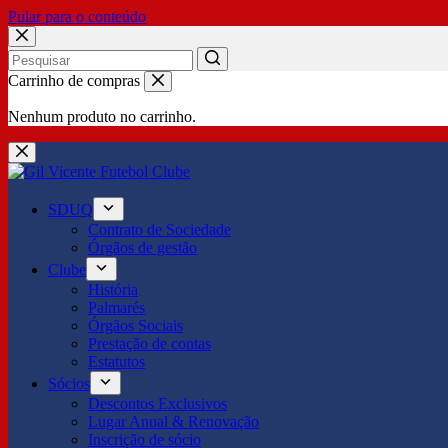
Pular para o conteúdo
No
Carrinho de compras
results
Nenhum produto no carrinho.
SDUQ
Contrato de Sociedade
Órgãos de gestão
Clube
História
Palmarés
Órgãos Sociais
Prestação de contas
Estatutos
Sócios
Descontos Exclusivos
Lugar Anual & Renovação
Inscrição de sócio