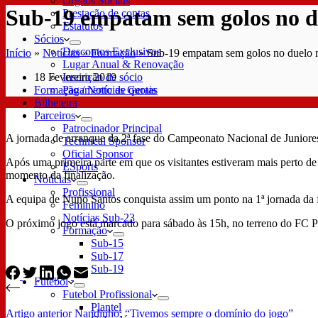
Órgãos Sociais
Sub-19 empatam sem golos no du
Prestação de contas
Estatutos
Sócios
Descontos Exclusivos
Início
»
Notícias
»
Formação
»
Sub-19 empatam sem golos no duelo m
Lugar Anual & Renovação
18 Fevereiro 2019
Inscrição de sócio
Formação
/
Notícias Gerais
Pagamento de quotas
Bilheteira
Parceiros
Patrocinador Principal
A jornada de arranque da 2ª fase do Campeonato Nacional de Junior
Technical Sponsor
Oficial Sponsor
Após uma primeira parte em que os visitantes estiveram mais perto d
ESports
momento da finalização.
Notícias
Profissional
A equipa de Nuno Santos conquista assim um ponto na 1ª jornada d
Feminino
Notícias Sub-23
O próximo jogo está marcado para sábado às 15h, no terreno do FC P
Formação
Sub-15
Sub-17
Sub-19
Futebol
Futebol Profissional
Plantel
Artigo
anterior
Nandinho: “Tivemos sempre o domínio do jogo”