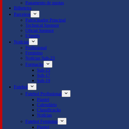
Pagamento de quotas
Bilheteira
Parceiros
Patrocinador Principal
Technical Sponsor
Oficial Sponsor
ESports
Notícias
Profissional
Feminino
Notícias Sub-23
Formação
Sub-15
Sub-17
Sub-19
Futebol
Futebol Profissional
Plantel
Calendário
Classificação
Notícias
Futebol Feminino
Plantel