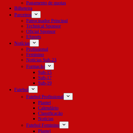
Pagamento de quotas
Bilheteira
Parceiros
Patrocinador Principal
Technical Sponsor
Oficial Sponsor
ESports
Notícias
Profissional
Feminino
Notícias Sub-23
Formação
Sub-15
Sub-17
Sub-19
Futebol
Futebol Profissional
Plantel
Calendário
Classificação
Notícias
Futebol Feminino
Plantel