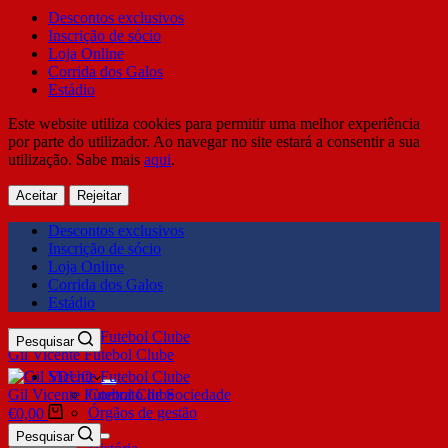
Descontos exclusivos
Inscrição de sócio
Loja Online
Corrida dos Galos
Estádio
Este website utiliza cookies para permitir uma melhor experiência
por parte do utilizador. Ao navegar no site estará a consentir a sua
utilização. Sabe mais
aqui
.
Aceitar
Rejeitar
Descontos exclusivos
Inscrição de sócio
Loja Online
Corrida dos Galos
Estádio
Pesquisar
Gil Vicente Futebol Clube
SDUQ
Gil Vicente Futebol Clube
Contrato de Sociedade
Órgãos de gestão
€
0,00
Clube
Pesquisar