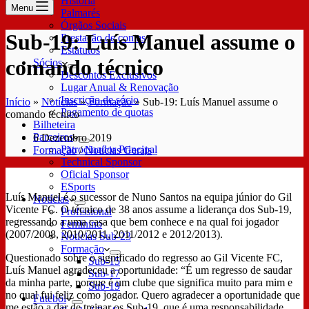
História
Menu
Palmarés
Órgãos Sociais
Sub-19: Luís Manuel assume o
Prestação de contas
Estatutos
comando técnico
Sócios
Descontos Exclusivos
Lugar Anual & Renovação
Inscrição de sócio
Início
»
Notícias
»
Formação
»
Sub-19: Luís Manuel assume o
Pagamento de quotas
comando técnico
Bilheteira
Parceiros
6 Dezembro 2019
Patrocinador Principal
Formação
/
Notícias Gerais
Technical Sponsor
Oficial Sponsor
ESports
Luís Manuel é o sucessor de Nuno Santos na equipa júnior do Gil
Notícias
Vicente FC. O técnico de 38 anos assume a liderança dos Sub-19,
Profissional
regressando a uma casa que bem conhece e na qual foi jogador
Feminino
(2007/2008, 2010/2011, 2011/2012 e 2012/2013).
Notícias Sub-23
Formação
Questionado sobre o significado do regresso ao Gil Vicente FC,
Sub-15
Luís Manuel agradeceu a oportunidade: “É um regresso de saudar
Sub-17
da minha parte, porque é um clube que significa muito para mim e
Sub-19
no qual fui feliz como jogador. Quero agradecer a oportunidade que
Futebol
me estão a dar de treinar os Sub-19, que é uma responsabilidade