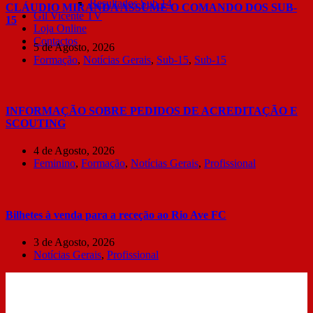
Resultados Sub 14
CLÁUDIO MIRANDA ASSUME O COMANDO DOS SUB-
Gil Vicente TV
15
Loja Online
Contactos
5 de Agosto, 2026
Formação
,
Notícias Gerais
,
Sub-15
,
Sub-15
INFORMAÇÃO SOBRE PEDIDOS DE ACREDITAÇÃO E
SCOUTING
4 de Agosto, 2026
Feminino
,
Formação
,
Notícias Gerais
,
Profissional
Bilhetes à venda para a receção ao Rio Ave FC
3 de Agosto, 2026
Notícias Gerais
,
Profissional