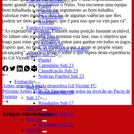
Futebol Profissional
muito grande por vir substituir o Nuno. Vou encontrar uma equipa
Plantel
bem trabalhada e resta-me dar seguimento ao bom trabalho,
Calendário
valorizar estes miúdos e dota-los de algumas valências que lhes
Classificação
podem ser úteis para o futuro, que é para isso que eu vim para cá”.
Notícias
Futebol Feminino
“As expetativas são boas. Estamos numa posição bastante aceitável.
Plantel
Só faltam oito jornadas para terminar esta fase, mas o objetivo que
Calendário
trago para estas oito jornadas é entrar para ganhar em todos os jogos.
Classificação
Espero que, no final, os objetivos a que a gente se propõe sejam
Notícias Futebol Feminino
alcançados”, afirmou o técnico sobre o que espera desta experiência
Futebol Sub 23
do Gil Vicente FC.
Plantel
Calendário Sub 23
Classificação Sub 23
Notícias Futebol Sub 23
Formação
Artigo
anterior
Agenda desportiva Gil Vicente FC
Sub 19
Próximo
Artigo
SUB-19: Empate sem golos na receção ao Paços de
Resultados Sub 19
Ferreira
Sub 17
Resultados Sub 17
Sub 16
Artigos relacionados
Resultados Sub 16
Sub 15
Resultados Sub 15
Sub 14