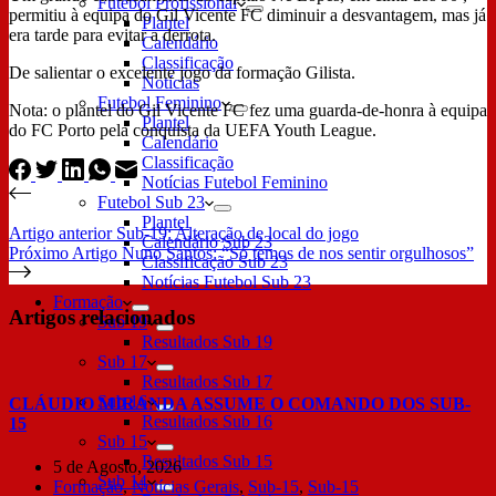
Futebol Profissional
permitiu à equipa do Gil Vicente FC diminuir a desvantagem, mas já
Plantel
era tarde para evitar a derrota.
Calendário
Classificação
De salientar o excelente jogo da formação Gilista.
Notícias
Futebol Feminino
Nota: o plantel do Gil Vicente FC fez uma guarda-de-honra à equipa
Plantel
do FC Porto pela conquista da UEFA Youth League.
Calendário
Classificação
Notícias Futebol Feminino
Futebol Sub 23
Plantel
Artigo
anterior
Sub-19: Alteração de local do jogo
Calendário Sub 23
Próximo
Artigo
Nuno Santos: “Só temos de nos sentir orgulhosos”
Classificação Sub 23
Notícias Futebol Sub 23
Formação
Artigos relacionados
Sub 19
Resultados Sub 19
Sub 17
Resultados Sub 17
Sub 16
CLÁUDIO MIRANDA ASSUME O COMANDO DOS SUB-
Resultados Sub 16
15
Sub 15
Resultados Sub 15
5 de Agosto, 2026
Sub 14
Formação
,
Notícias Gerais
,
Sub-15
,
Sub-15