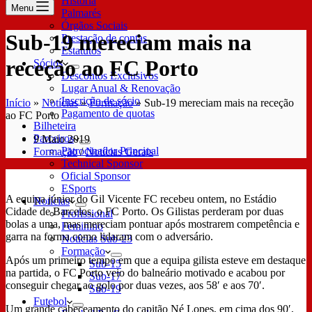
História
Menu
Palmarés
Órgãos Sociais
Sub-19 mereciam mais na
Prestação de contas
Estatutos
receção ao FC Porto
Sócios
Descontos Exclusivos
Lugar Anual & Renovação
Inscrição de sócio
Início
»
Notícias
»
Formação
»
Sub-19 mereciam mais na receção
Pagamento de quotas
ao FC Porto
Bilheteira
Parceiros
9 Maio 2019
Patrocinador Principal
Formação
/
Notícias Gerais
Technical Sponsor
Oficial Sponsor
ESports
A equipa júnior do Gil Vicente FC recebeu ontem, no Estádio
Notícias
Cidade de Barcelos, o FC Porto. Os Gilistas perderam por duas
Profissional
bolas a uma, mas mereciam pontuar após mostrarem competência e
Feminino
garra na forma como lidaram com o adversário.
Notícias Sub-23
Formação
Após um primeiro tempo em que a equipa gilista esteve em destaque
Sub-15
na partida, o FC Porto veio do balneário motivado e acabou por
Sub-17
conseguir chegar ao golo por duas vezes, aos 58′ e aos 70′.
Sub-19
Futebol
Um grande cabeceamento do capitão Né Lopes, em cima dos 90′,