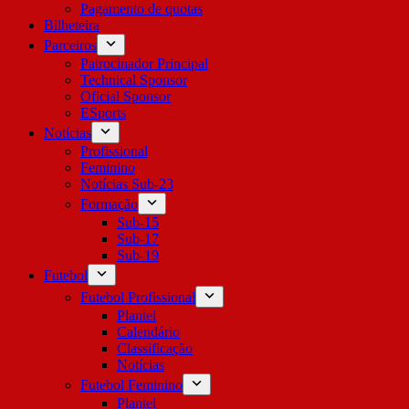
Pagamento de quotas
Bilheteira
Parceiros
Patrocinador Principal
Technical Sponsor
Oficial Sponsor
ESports
Notícias
Profissional
Feminino
Notícias Sub-23
Formação
Sub-15
Sub-17
Sub-19
Futebol
Futebol Profissional
Plantel
Calendário
Classificação
Notícias
Futebol Feminino
Plantel