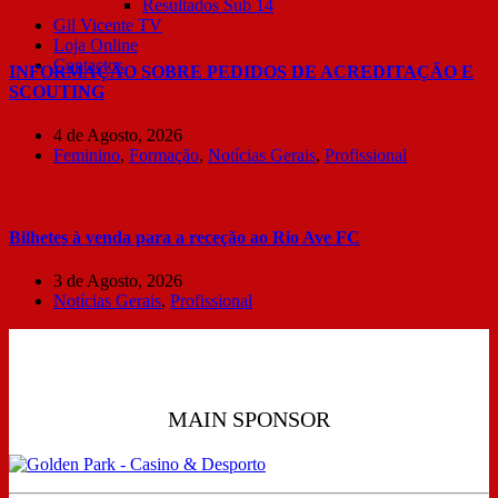
Resultados Sub 14
Gil Vicente TV
Loja Online
Contactos
INFORMAÇÃO SOBRE PEDIDOS DE ACREDITAÇÃO E
SCOUTING
4 de Agosto, 2026
Feminino
,
Formação
,
Notícias Gerais
,
Profissional
Bilhetes à venda para a receção ao Rio Ave FC
3 de Agosto, 2026
Notícias Gerais
,
Profissional
MAIN SPONSOR