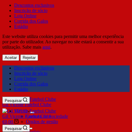
Descontos exclusivos
Inscrição de sócio
Loja Online
Corrida dos Galos
Estádio
Este website utiliza cookies para permitir uma melhor experiência
por parte do utilizador. Ao navegar no site estará a consentir a sua
utilização. Sabe mais
aqui
.
Aceitar
Rejeitar
Descontos exclusivos
Inscrição de sócio
Loja Online
Corrida dos Galos
Estádio
Pesquisar
Gil Vicente Futebol Clube
SDUQ
Gil Vicente Futebol Clube
Contrato de Sociedade
Órgãos de gestão
€
0,00
Clube
Pesquisar