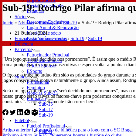
Órgãos Sociais
Sub-19: Rodrigo Pilar afirma q
Prestação de contas
Estatutos
Sócios
Descontos Exclusivos
Início
»
Notícias
»
Formação
»
Sub-19
»
Sub-19: Rodrigo Pilar afir
Lugar Anual & Renovação
21 Outubro 2021
Inscrição de sócio
Formação
/
Notícias Gerais
/
Sub-19
/
Sub-19
Pagamento de quotas
Bilheteira
Parceiros
Patrocinador Principal
“Um jogo que será decidido nos pormenores”. É assim que o médio R
Technical Sponsor
soma pontos há três jogos consecutivas e espera voltar a pontuar dian
Oficial Sponsor
ESports
O foco e o trabalho árduo têm sido as prioridades do grupo durante a 
Notícias
jogos consecutivos motiva naturalmente o grupo. Ainda assim, Rodrig
Profissional
Feminino
Será um jogo “difícil” e que “será decidido nos pormenores”, mas o méd
Notícias Sub-23
nosso grupo serão talvez os fatores-chave para podermos conquistar e
Formação
constantes “as coisas certamente irão correr bem”.
Sub-15
Sub-17
Sub-19
Futebol
Futebol Profissional
Artigo
anterior
Informação de bilhética para o jogo com o SC Braga
Plantel
Próximo
Artigo
Sub-15: “Queremos honrar a história do clube”