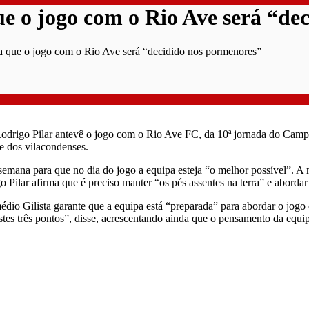
ue o jogo com o Rio Ave será “de
ma que o jogo com o Rio Ave será “decidido nos pormenores”
odrigo Pilar antevê o jogo com o Rio Ave FC, da 10ª jornada do Camp
te dos vilacondenses.
semana para que no dia do jogo a equipa esteja “o melhor possível”. A m
o Pilar afirma que é preciso manter “os pés assentes na terra” e abor
io Gilista garante que a equipa está “preparada” para abordar o jogo e 
stes três pontos”, disse, acrescentando ainda que o pensamento da equi