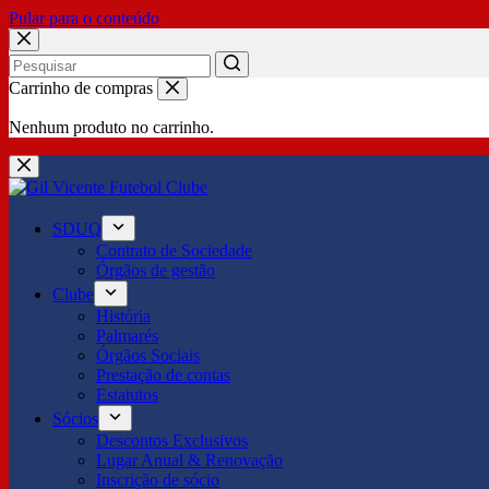
Pular para o conteúdo
No
Carrinho de compras
results
Nenhum produto no carrinho.
SDUQ
Contrato de Sociedade
Órgãos de gestão
Clube
História
Palmarés
Órgãos Sociais
Prestação de contas
Estatutos
Sócios
Descontos Exclusivos
Lugar Anual & Renovação
Inscrição de sócio