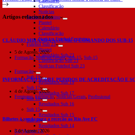
Calendário
Classificação
Notícias
Artigos relacionados
Futebol Feminino
Plantel
Calendário
Classificação
Notícias Futebol Feminino
CLÁUDIO MIRANDA ASSUME O COMANDO DOS SUB-15
Futebol Sub 23
Plantel
5 de Agosto, 2026
Calendário Sub 23
Formação
,
Notícias Gerais
,
Sub-15
,
Sub-15
Classificação Sub 23
Notícias Futebol Sub 23
Formação
Sub 19
INFORMAÇÃO SOBRE PEDIDOS DE ACREDITAÇÃO E S
Resultados Sub 19
Sub 17
4 de Agosto, 2026
Resultados Sub 17
Feminino
,
Formação
,
Notícias Gerais
,
Profissional
Sub 16
Resultados Sub 16
Sub 15
Resultados Sub 15
Bilhetes à venda para a receção ao Rio Ave FC
Sub 14
Resultados Sub 14
3 de Agosto, 2026
Gil Vicente TV