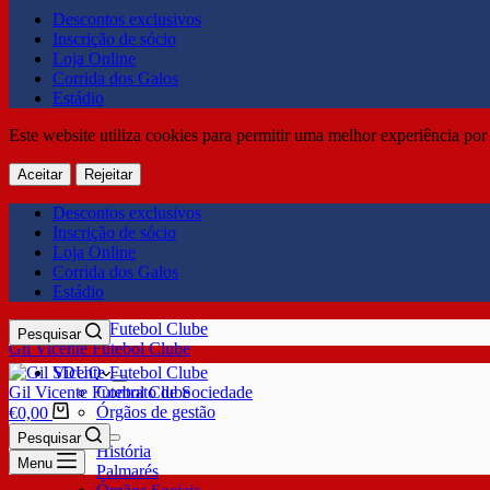
Descontos exclusivos
Inscrição de sócio
Loja Online
Corrida dos Galos
Estádio
Este website utiliza cookies para permitir uma melhor experiência por 
Aceitar
Rejeitar
Descontos exclusivos
Inscrição de sócio
Loja Online
Corrida dos Galos
Estádio
Pesquisar
Gil Vicente Futebol Clube
SDUQ
Gil Vicente Futebol Clube
Contrato de Sociedade
Órgãos de gestão
€
0,00
Clube
Pesquisar
História
Menu
Palmarés