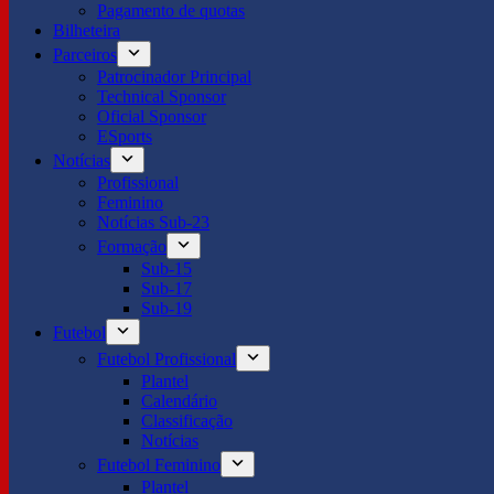
Pagamento de quotas
Bilheteira
Parceiros
Patrocinador Principal
Technical Sponsor
Oficial Sponsor
ESports
Notícias
Profissional
Feminino
Notícias Sub-23
Formação
Sub-15
Sub-17
Sub-19
Futebol
Futebol Profissional
Plantel
Calendário
Classificação
Notícias
Futebol Feminino
Plantel