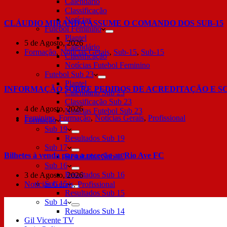
Calendário
Classificação
Notícias
CLÁUDIO MIRANDA ASSUME O COMANDO DOS SUB-15
Futebol Feminino
Plantel
5 de Agosto, 2026
Calendário
Formação
,
Notícias Gerais
,
Sub-15
,
Sub-15
Classificação
Notícias Futebol Feminino
Futebol Sub 23
Plantel
INFORMAÇÃO SOBRE PEDIDOS DE ACREDITAÇÃO E S
Calendário Sub 23
Classificação Sub 23
4 de Agosto, 2026
Notícias Futebol Sub 23
Feminino
,
Formação
,
Notícias Gerais
,
Profissional
Formação
Sub 19
Resultados Sub 19
Sub 17
Bilhetes à venda para a receção ao Rio Ave FC
Resultados Sub 17
Sub 16
Resultados Sub 16
3 de Agosto, 2026
Sub 15
Notícias Gerais
,
Profissional
Resultados Sub 15
Sub 14
Resultados Sub 14
Gil Vicente TV