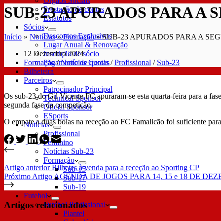
Órgãos Sociais
SUB-23 APURADOS PARA A 
Prestação de contas
Estatutos
Sócios
Descontos Exclusivos
Início
»
Notícias
»
Formação
»
SUB-23 APURADOS PARA A SE
Lugar Anual & Renovação
12 Dezembro 2024
Inscrição de sócio
Formação
/
Notícias Gerais
/
Profissional
/
Sub-23
Pagamento de quotas
Bilheteira
Parceiros
Patrocinador Principal
Os sub-23 do Gil Vicente FC apuraram-se esta quarta-feira para a f
Technical Sponsor
segunda fase da competição.
Oficial Sponsor
ESports
O empate a duas bolas na receção ao FC Famalicão foi suficiente para
Notícias
Profissional
Feminino
Notícias Sub-23
Formação
Artigo
anterior
Bilhetes à venda para a receção ao Sporting CP
Sub-15
Próximo
Artigo
AGENDA DE JOGOS PARA 14, 15 e 18 DE DE
Sub-17
Sub-19
Futebol
Artigos relacionados
Futebol Profissional
Plantel