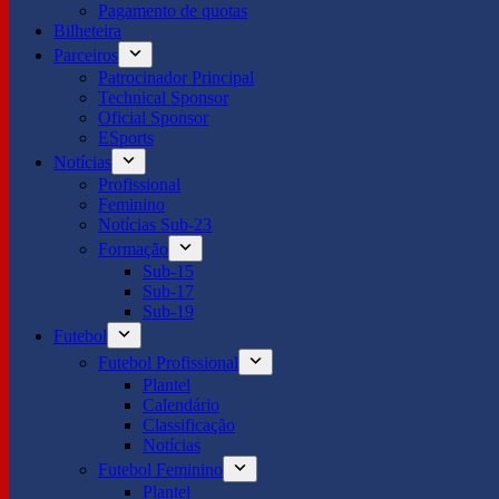
Pagamento de quotas
Bilheteira
Parceiros
Patrocinador Principal
Technical Sponsor
Oficial Sponsor
ESports
Notícias
Profissional
Feminino
Notícias Sub-23
Formação
Sub-15
Sub-17
Sub-19
Futebol
Futebol Profissional
Plantel
Calendário
Classificação
Notícias
Futebol Feminino
Plantel