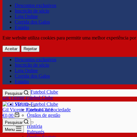
Descontos exclusivos
Inscrição de sócio
Loja Online
Corrida dos Galos
Estádio
Este website utiliza cookies para permitir uma melhor experiência por 
Aceitar
Rejeitar
Descontos exclusivos
Inscrição de sócio
Loja Online
Corrida dos Galos
Estádio
Pesquisar
Gil Vicente Futebol Clube
SDUQ
Gil Vicente Futebol Clube
Contrato de Sociedade
Órgãos de gestão
€
0,00
Clube
Pesquisar
História
Menu
Palmarés