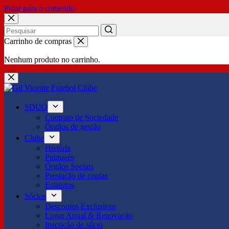
Pular para o conteúdo
No
Carrinho de compras
results
Nenhum produto no carrinho.
SDUQ
Contrato de Sociedade
Órgãos de gestão
Clube
História
Palmarés
Órgãos Sociais
Prestação de contas
Estatutos
Sócios
Descontos Exclusivos
Lugar Anual & Renovação
Inscrição de sócio