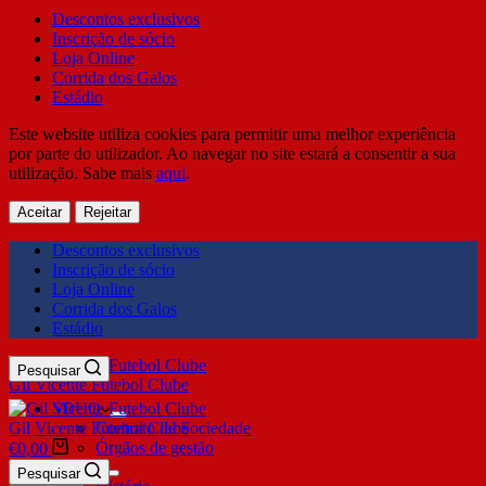
Descontos exclusivos
Inscrição de sócio
Loja Online
Corrida dos Galos
Estádio
Este website utiliza cookies para permitir uma melhor experiência
por parte do utilizador. Ao navegar no site estará a consentir a sua
utilização. Sabe mais
aqui
.
Aceitar
Rejeitar
Descontos exclusivos
Inscrição de sócio
Loja Online
Corrida dos Galos
Estádio
Pesquisar
Gil Vicente Futebol Clube
SDUQ
Gil Vicente Futebol Clube
Contrato de Sociedade
Órgãos de gestão
€
0,00
Clube
Pesquisar