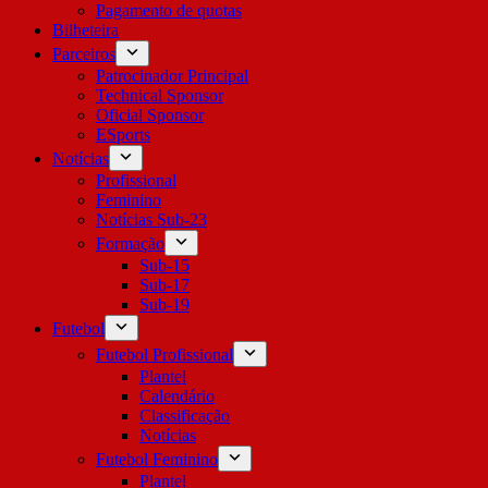
Pagamento de quotas
Bilheteira
Parceiros
Patrocinador Principal
Technical Sponsor
Oficial Sponsor
ESports
Notícias
Profissional
Feminino
Notícias Sub-23
Formação
Sub-15
Sub-17
Sub-19
Futebol
Futebol Profissional
Plantel
Calendário
Classificação
Notícias
Futebol Feminino
Plantel