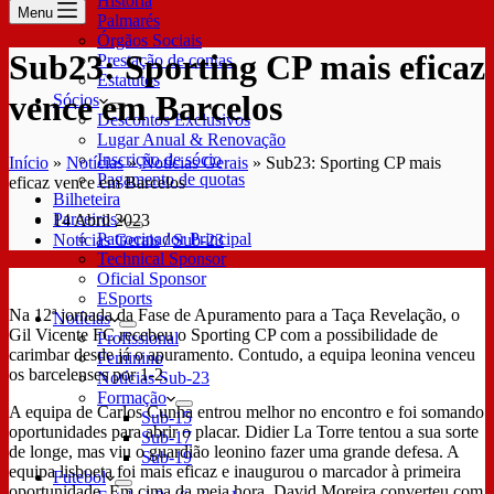
História
Menu
Palmarés
Órgãos Sociais
Sub23: Sporting CP mais eficaz
Prestação de contas
Estatutos
vence em Barcelos
Sócios
Descontos Exclusivos
Lugar Anual & Renovação
Inscrição de sócio
Início
»
Notícias
»
Notícias Gerais
»
Sub23: Sporting CP mais
Pagamento de quotas
eficaz vence em Barcelos
Bilheteira
Parceiros
14 Abril 2023
Patrocinador Principal
Notícias Gerais
/
Sub-23
Technical Sponsor
Oficial Sponsor
ESports
Na 12ª jornada da Fase de Apuramento para a Taça Revelação, o
Notícias
Gil Vicente FC recebeu o Sporting CP com a possibilidade de
Profissional
carimbar desde já o apuramento. Contudo, a equipa leonina venceu
Feminino
os barcelenses por 1-2.
Notícias Sub-23
Formação
A equipa de Carlos Cunha entrou melhor no encontro e foi somando
Sub-15
oportunidades para abrir o placar. Didier La Torre tentou a sua sorte
Sub-17
de longe, mas viu o guardião leonino fazer uma grande defesa. A
Sub-19
equipa lisboeta foi mais eficaz e inaugurou o marcador à primeira
Futebol
oportunidade. Em cima da meia hora, David Moreira converteu com