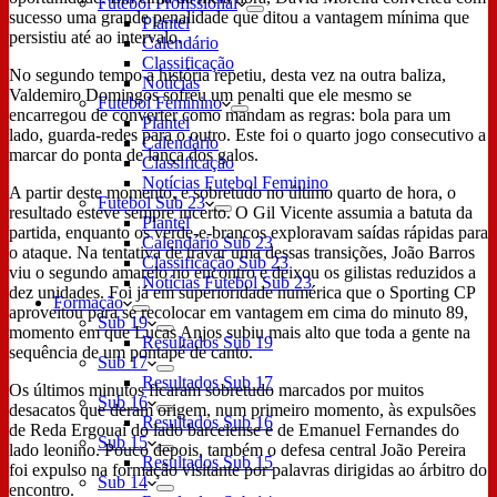
Futebol Profissional
sucesso uma grande penalidade que ditou a vantagem mínima que
Plantel
persistiu até ao intervalo.
Calendário
Classificação
No segundo tempo a história repetiu, desta vez na outra baliza,
Notícias
Valdemiro Domingos sofreu um penalti que ele mesmo se
Futebol Feminino
encarregou de converter como mandam as regras: bola para um
Plantel
lado, guarda-redes para o outro. Este foi o quarto jogo consecutivo a
Calendário
marcar do ponta de lança dos galos.
Classificação
Notícias Futebol Feminino
A partir deste momento, e sobretudo no último quarto de hora, o
Futebol Sub 23
resultado esteve sempre incerto. O Gil Vicente assumia a batuta da
Plantel
partida, enquanto os verde-e-brancos exploravam saídas rápidas para
Calendário Sub 23
o ataque. Na tentativa de travar uma dessas transições, João Barros
Classificação Sub 23
viu o segundo amarelo no encontro e deixou os gilistas reduzidos a
Notícias Futebol Sub 23
dez unidades. Foi já em superioridade numérica que o Sporting CP
Formação
aproveitou para se recolocar em vantagem em cima do minuto 89,
Sub 19
momento em que Lucas Anjos subiu mais alto que toda a gente na
Resultados Sub 19
sequência de um pontapé de canto.
Sub 17
Resultados Sub 17
Os últimos minutos ficaram sobretudo marcados por muitos
Sub 16
desacatos que deram origem, num primeiro momento, às expulsões
Resultados Sub 16
de Reda Ergouai do lado barcelense e de Emanuel Fernandes do
Sub 15
lado leonino. Pouco depois, também o defesa central João Pereira
Resultados Sub 15
foi expulso na formação visitante por palavras dirigidas ao árbitro do
Sub 14
encontro.