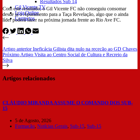
Resultados Sub 14
Gil Vicente TV
Com este resultado, o Gil Vicente FC não conseguiu consomar
Loja Online
desde já o Apuramento para a Taça Revelação, algo que o ainda
Contactos
líder poderá fazer na próxima jornada frente ao Rio Ave FC.
Artigo
anterior
Ineficácia Gilista dita nulo na receção ao GD Chaves
Próximo
Artigo
Visita ao Centro Social de Cultura e Recreio da
Silva
Artigos relacionados
CLÁUDIO MIRANDA ASSUME O COMANDO DOS SUB-
15
5 de Agosto, 2026
Formação
,
Notícias Gerais
,
Sub-15
,
Sub-15