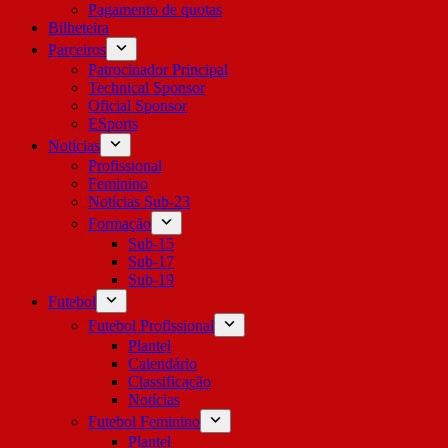
Pagamento de quotas
Bilheteira
Parceiros
Patrocinador Principal
Technical Sponsor
Oficial Sponsor
ESports
Notícias
Profissional
Feminino
Notícias Sub-23
Formação
Sub-15
Sub-17
Sub-19
Futebol
Futebol Profissional
Plantel
Calendário
Classificação
Notícias
Futebol Feminino
Plantel