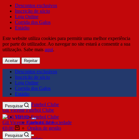
Descontos exclusivos
Inscrição de sócio
Loja Online
Corrida dos Galos
Estádio
Este website utiliza cookies para permitir uma melhor experiência
por parte do utilizador. Ao navegar no site estará a consentir a sua
utilização. Sabe mais
aqui
.
Aceitar
Rejeitar
Descontos exclusivos
Inscrição de sócio
Loja Online
Corrida dos Galos
Estádio
Pesquisar
Gil Vicente Futebol Clube
SDUQ
Gil Vicente Futebol Clube
Contrato de Sociedade
Órgãos de gestão
€
0,00
Clube
Pesquisar